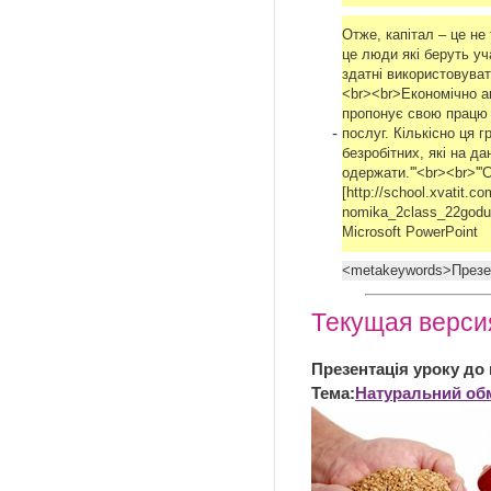
Отже, капітал – це не
це люди які беруть уч
здатні використовуват
<br><br>Економічно а
пропонує свою працю 
-
послуг. Кількісно ця 
безробітних, які на д
одержати.'''<br><br>'
[http://school.xvatit.
nomika_2class_22goduna
Microsoft PowerPoint
<metakeywords>Презен
Текущая версия
Презентація уроку до
Тема:
Натуральний обм