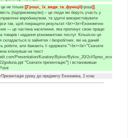
 це не тільки
[[Гроші,_їх_види_та_функції|
гроші
]]
.
вість (підприємництво) – це люди які беруть участь у
управлінні виробництвом, та здатні використовувати
урси так, щоб покращити результат.<br><br>Економічно
ння — це частина населення, яка пропонує свою працю
 товарів і надання різноманітних послуг. Кількісно ця
 складається із зайнятих і безробітних, які на даний
 роботи, але бажають її одержати.'''<br><br>'''Cкачати
жна клікнувши на текст
xvatit.com/Presentation/Kuratory/Bykov/Bykov_20/2cl/5prez_eco
2goduna.ppt '''Скачати презентацію'''] і встановивши
rPoint
Презентація уроку до предмету Економіка, 2 клас