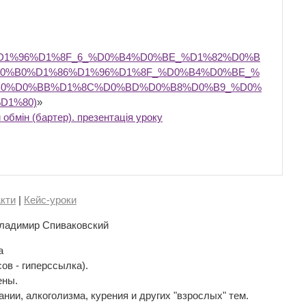
D1%96%D1%8F_6_%D0%B4%D0%BE_%D1%82%D0%B
0%B0%D1%86%D1%96%D1%8F_%D0%B4%D0%BE_%
B0%D0%BB%D1%8C%D0%BD%D0%B8%D0%B9_%D0%
D1%80)
»
обмін (бартер). презентація уроку
кти
|
Кейс-уроки
ладимир Спиваковский
а
сов - гиперссылка).
ены.
нии, алкоголизма, курения и других "взрослых" тем.