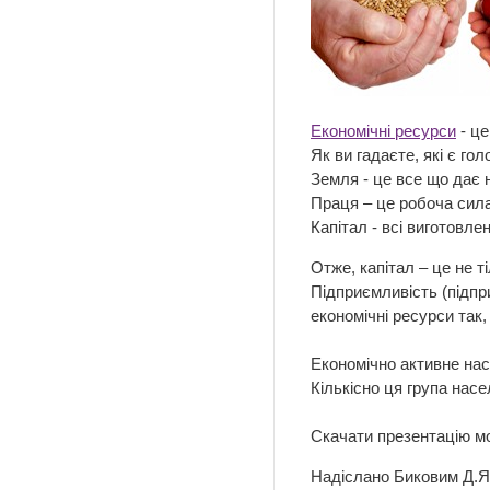
Економічні ресурси
- це
Як ви гадаєте, які є го
Земля - це все що дає 
Праця – це робоча сила
Капітал - всі виготовле
Отже, капітал – це не т
Підприємливість (підпр
економічні ресурси так
Економічно активне нас
Кількісно ця група насе
Cкачати презентацію м
Надіслано Биковим Д.Я