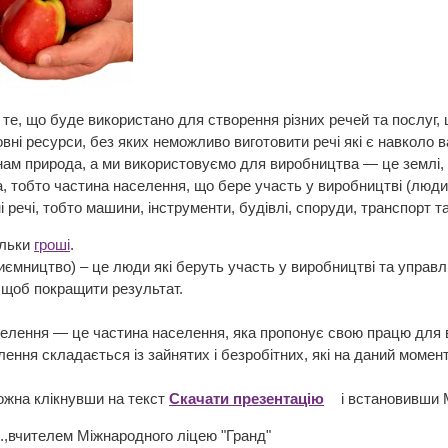
 те, що буде використано для створення різних речей та послуг,
ловні ресурси, без яких неможливо виготовити речі які є навколо в
нам природа, а ми використовуємо для виробництва — це землі, л
, тобто частина населення, що бере участь у виробництві (люди
ні речі, тобто машини, інструменти, будівлі, споруди, транспорт та
ільки
гроші
.
иємництво) – це люди які беруть участь у виробництві та управл
, щоб покращити результат.
елення — це частина населення, яка пропонує свою працю для ви
лення складається із зайнятих і безробітних, які на даний момен
ожна клікнувши на текст
Скачати презентацію
і встановивши M
.,вчителем Міжнародного ліцею "Гранд"