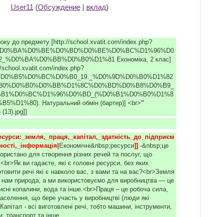
User11
(
Обсуждение
|
вклад
)
року до предмету [http://school.xvatit.com/index.php?
95%D0%BA%D0%BE%D0%BD%D0%BE%D0%BC%D1%96%D0
_%D0%BA%D0%BB%D0%B0%D1%81 Економіка, 2 клас]
/school.xvatit.com/index.php?
2%D0%B5%D0%BC%D0%B0_19._%D0%9D%D0%B0%D1%82
80%D0%B0%D0%BB%D1%8C%D0%BD%D0%B8%D0%B9_
B1%D0%BC%D1%96%D0%BD_(%D0%B1%D0%B0%D1%8
%D1%80). Натуральний обмін (бартер)] <br>'''
 (13).jpg]]
есурси:_земля,_праця,_капітал,_здатність_до_підприєм
ності,_інформація|
Економічні&nbsp;ресурси
]] 
-&nbsp;це
користано для створення різних речей та послуг, що
<br>Як ви гадаєте, які є головні ресурси, без яких
товити речі які є навколо вас, з вами та на вас?<br>Земля
є нам природа, а ми використовуємо для виробництва — це
рисні копалини, вода та інше.<br>Праця – це робоча сила,
населення, що бере участь у виробництві (люди які
апітал - всі виготовлені речі, тобто машини, інструменти,
и, транспорт та інше.