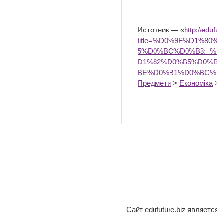
Источник — «
http://edu
title=%D0%9F%D1%
5%D0%BC%D0%B8:_
D1%82%D0%B5%D0%
BE%D0%B1%D0%BC%D
Предмети
>
Економіка
Сайт edufuture.biz являет