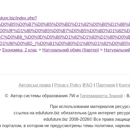
future.biz/index.php?
80%D0%B5%D0%B7%D0%B5%D0%BD%D1%82%D0%B0%D1%86%
%D0%9F%D1%80%D0%B5%D0%B7%D0%B5%D0%BD%D1%82%D
BC%D0%B8_%D0%9D%D0%B0%D1%82%D1%83%D1%80%D0%
1%96%D0%BD_(%D0%B1%D0%B0%D1%80%D1%82%D0%B5%
>
Економіка, 2 клас
>
Натуральний обмін (бартер)
>
Натуральний 
Авторські права
|
Privacy Policy
|
FAQ
|
Партнери
|
Конта
© Автор системы образования 7W и
Гипермаркета Знаний
- В
При использовании материалов ресурс
ссылка на edufuture.biz обязательна (для интернет ресур
edufuture.biz 2008-
2026© Все права защищ
ся порталом, в котором не предусмотрены темы политики, наркома