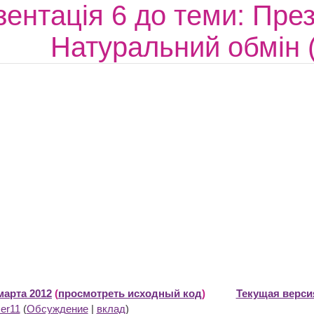
ентація 6 до теми: Пре
Натуральний обмін 
марта 2012
(
просмотреть исходный код
)
Текущая версия
er11
(
Обсуждение
|
вклад
)