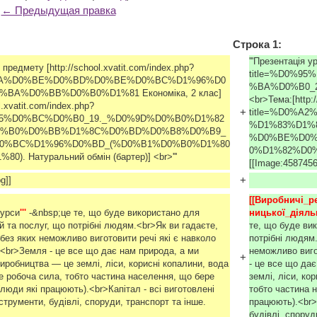
← Предыдущая правка
Строка 1:
'''Презентація у
о предмету [http://school.xvatit.com/index.php?
title=%D0%
%BA%D0%BE%D0%BD%D0%BE%D0%BC%D1%96%D0
%BA%D0%B0_2
BA%D0%BB%D0%B0%D1%81 Економіка, 2 клас]
<br>Тема:[http:/
l.xvatit.com/index.php?
+
title=%D0%A
%B5%D0%BC%D0%B0_19._%D0%9D%D0%B0%D1%82
%D1%83%D1%
0%B0%D0%BB%D1%8C%D0%BD%D0%B8%D0%B9_
%D0%BE%D0%
0%BC%D1%96%D0%BD_(%D0%B1%D0%B0%D1%80
0%D1%82%D0%B5
. Натуральний обмін (бартер)] <br>'''
[[Image:4587456
+
g]]
[[Виробничі_р
сурси
''' 
-&nbsp;це те, що буде використано для
ницької_діяль
й та послуг, що потрібні людям.<br>Як ви гадаєте,
те, що буде ви
, без яких неможливо виготовити речі які є навколо
потрібні людям.
?<br>Земля - це все що дає нам природа, а ми
неможливо виго
+
робництва — це землі, ліси, корисні копалини, вода
- це все що да
е робоча сила, тобто частина населення, що бере
землі, ліси, ко
(люди які працюють).<br>Капітал - всі виготовлені
тобто частина 
нструменти, будівлі, споруди, транспорт та інше.
працюють).<br>К
будівлі, споруд