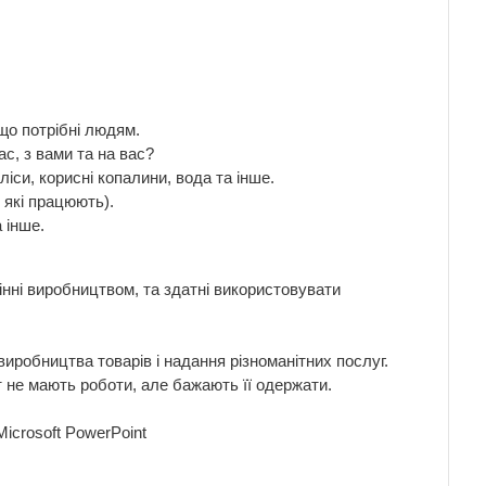
 що потрібні людям.
ас, з вами та на вас?
іси, корисні копалини, вода та інше.
 які працюють).
 інше.
інні виробництвом, та здатні використовувати
робництва товарів і надання різноманітних послуг.
т не мають роботи, але бажають її одержати.
icrosoft PowerPoint