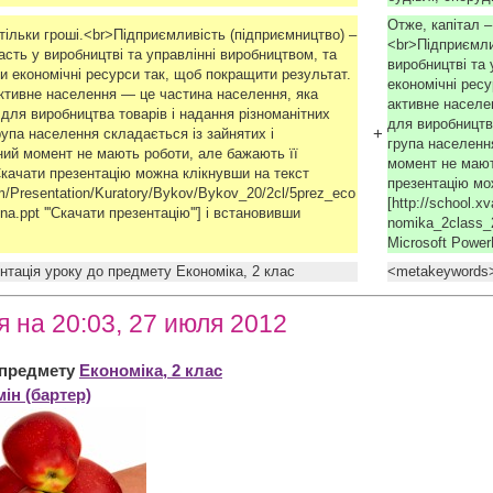
Отже, капітал –
 тільки гроші.<br>Підприємливість (підприємництво) –
<br>Підприємли
асть у виробництві та управлінні виробництвом, та
виробництві та 
и економічні ресурси так, щоб покращити результат.
економічні рес
ктивне населення — це частина населення, яка
активне населе
для виробництва товарів і надання різноманітних
для виробництва
+
група населення складається із зайнятих і
група населення
аний момент не мають роботи, але бажають її
момент не мають
''Cкачати презентацію можна клікнувши на текст
презентацію мо
com/Presentation/Kuratory/Bykov/Bykov_20/2cl/5prez_eco
[http://school.
.ppt '''Скачати презентацію'''] і встановивши
nomika_2class_2
Microsoft Powe
тація уроку до предмету Економіка, 2 клас
<metakeywords>
 на 20:03, 27 июля 2012
 предмету
Економіка, 2 клас
ін (бартер)