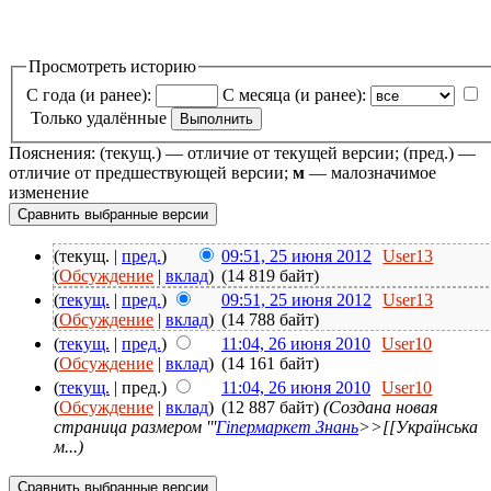
Просмотреть историю
С года (и ранее):
С месяца (и ранее):
Только удалённые
Пояснения: (текущ.) — отличие от текущей версии; (пред.) —
отличие от предшествующей версии;
м
— малозначимое
изменение
(текущ. |
пред.
)
09:51, 25 июня 2012
User13
(
Обсуждение
|
вклад
)
(14 819 байт)
(
текущ.
|
пред.
)
09:51, 25 июня 2012
User13
(
Обсуждение
|
вклад
)
(14 788 байт)
(
текущ.
|
пред.
)
11:04, 26 июня 2010
User10
(
Обсуждение
|
вклад
)
(14 161 байт)
(
текущ.
| пред.)
11:04, 26 июня 2010
User10
(
Обсуждение
|
вклад
)
(12 887 байт)
(Создана новая
страница размером '''
Гіпермаркет Знань
>>[[Українська
м...)