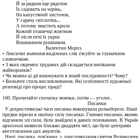
Й за рядком іще рядочок
Їх садовить на
черінь
,
На капустяний листочок,
У гарячу світлотінь...
А потому змастить крила
Кожній пташечці жовтком
Й після печі їх укриє
Вишиваним рушником.
Валентин Мороз.
• Лексичні значення виділених слів з'ясуйте за тлумачним
словничком.
• 3 яких окремих трудових дій складається випікання
жайворонків?
• Чи можна ці дії виконувати в іншій послідовності? Чому?
• Визначте стиль висловлювання. Які особливості художньої
розповіді про процес праці?
100. Прочитайте спочатку мовчки, потім — уголос.
Писанки
У дохристиянські часи писанка виконувала роль
оберега
. Наші
предки вірили в
магічну
силу писанки. Глиняні писанки, якими
відганяли злі сили, були знайдені в давніх похованнях. В Україн
археологи
виявили близько двадцяти міст, що були центрами
виготовлення цих амулетів.
Нині писанка пов'язана з християнським святом Великодне