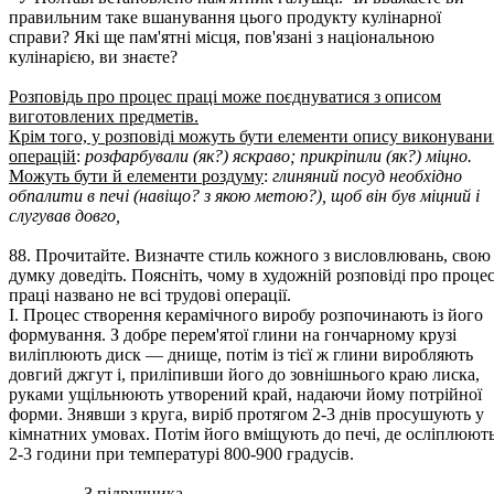
правильним таке вшанування цього продукту кулінарної
справи? Які ще пам'ятні місця, пов'язані з національною
кулінарією, ви знаєте?
Розповідь про процес праці може поєднуватися з описом
виготовлених предметів.
Крім того, у розповіді можуть бути елементи опису виконувани
операцій
:
розфарбували (як?) яскраво; прикріпили (як?) міцно.
Можуть бути й елементи роздуму
:
глиняний посуд необхідно
обпалити в печі (навіщо? з якою метою?), щоб він був міцний і
слугував довго,
88. Прочитайте. Визначте стиль кожного з висловлювань, свою
думку доведіть. Поясніть, чому в художній розповіді про проце
праці названо не всі трудові операції.
І. Процес створення керамічного виробу розпочинають із його
формування. З добре перем'ятої глини на гончарному крузі
виліплюють диск — днище, потім із тієї ж глини виробляють
довгий джгут і, приліпивши його до зовнішнього краю лиска,
руками ущільнюють утворений край, надаючи йому потрійної
форми. Знявши з круга, виріб протягом 2-3 днів просушують у
кімнатних умовах. Потім його вміщують до печі, де осліплюют
2-3 години при температурі 800-900 градусів.
З підручника.