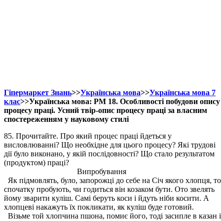
Гіпермаркет Знань
>>
Українська мова
>>
Українська мова 7
клас
>>Українська мова: РМ 18. Особливості побудови опису
процесу праці. Усний твір-опис процесу праці за власним
спостереженням у науковому стилі
85. Прочитайте. Про який процес праці йдеться у
висловлюванні? Що необхідне для цього процесу? Які трудові
дії було виконано, у якій послідовності? Що стало результатом
(продуктом) праці?
Випробування
Як підмовлять, було, запорожці до себе на Січ якого хлопця, то
спочатку пробують, чи годиться він козаком бути. Ото звелять
йому зварити куліш. Самі беруть коси і йдуть ніби косити. А
хлопцеві накажуть їх покликати, як куліш буде готовий.
Візьме той хлопчина пшона, помиє його, тоді засипле в казан і