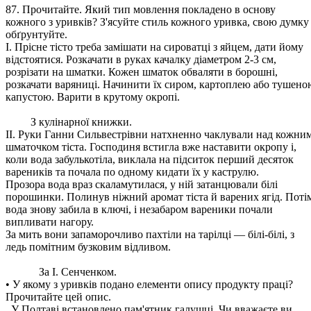
87. Прочитайте. Який тип мовлення покладено в основу
кожного з уривків? З'ясуйте стиль кожного уривка, свою думку
обґрунтуйте.
I. Прісне тісто треба замішати на сироватці з яйцем, дати йому
відстоятися. Розкачати в руках качалку діаметром 2-3 см,
розрізати на шматки. Кожен шматок обваляти в борошні,
розкачати варяниці. Начинити їх сиром, картоплею або тушено
капустою. Варити в крутому окропі.
З кулінарної книжки.
II. Руки Ганни Сильвестрівни натхненно чаклували над кожни
шматочком тіста. Господиня встигла вже наставити окропу і,
коли вода забулькотіла, виклала на підситок перший десяток
вареників та почала по одному кидати їх у каструлю.
Прозора вода враз скаламутилася, у ній затанцювали білі
порошинки. Полинув ніжний аромат тіста й варених ягід. Поті
вода знову забила в ключі, і незабаром вареники почали
випливати нагору.
За мить вони запаморочливо пахтіли на тарілці — білі-білі, з
ледь помітним бузковим відливом.
За І. Сенченком.
• У якому з уривків подано елементи опису продукту праці?
Прочитайте цей опис.
У Полтаві встановлено пам'ятник галушці. Чи вважаєте ви