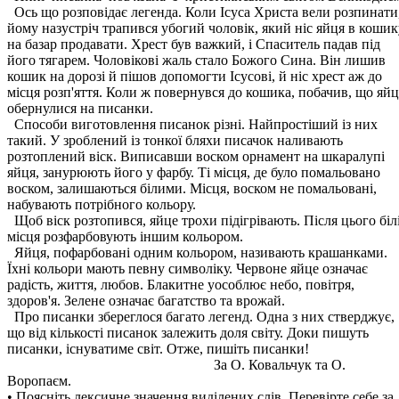
Ось що розповідає легенда. Коли Ісуса Христа вели розпинати
йому назустріч трапився убогий чоловік, який ніс яйця в кошик
на базар продавати. Хрест був важкий, і Спаситель падав під
його тягарем. Чоловікові жаль стало Божого Сина. Він лишив
кошик на дорозі й пішов допомогти Ісусові, й ніс хрест аж до
місця розп'яття. Коли ж повернувся до кошика, побачив, що яйц
обернулися на писанки.
Способи виготовлення писанок різні. Найпростіший із них
такий. У зроблений із тонкої бляхи писачок наливають
розтоплений віск. Виписавши воском орнамент на шкаралупі
яйця, занурюють його у фарбу. Ті місця, де було помальовано
воском, залишаються білими. Місця, воском не помальовані,
набувають потрібного кольору.
Щоб віск розтопився, яйце трохи підігрівають. Після цього біл
місця розфарбовують іншим кольором.
Яйця, пофарбовані одним кольором, називають крашанками.
Їхні кольори мають певну символіку. Червоне яйце означає
радість, життя, любов. Блакитне уособлює небо, повітря,
здоров'я. Зелене означає багатство та врожай.
Про писанки збереглося багато легенд. Одна з них стверджує,
що від кількості писанок залежить доля світу. Доки пишуть
писанки, існуватиме світ. Отже, пишіть писанки!
За О. Ковальчук та О.
Воропаєм.
• Поясніть лексичне значення виділених слів. Перевірте себе за