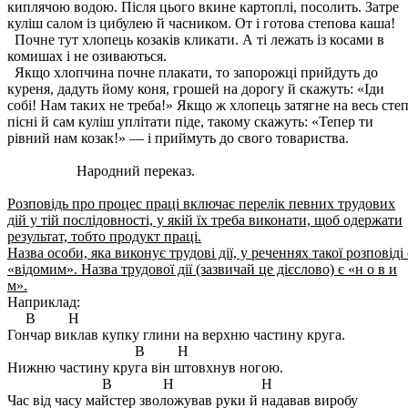
киплячою водою. Після цього вкине картоплі, посолить. Затре
куліш салом із цибулею й часником. От і готова степова каша!
Почне тут хлопець козаків кликати. А ті лежать із косами в
комишах і не озиваються.
Якщо хлопчина почне плакати, то запорожці прийдуть до
куреня, дадуть йому коня, грошей на дорогу й скажуть: «Іди
собі! Нам таких не треба!» Якщо ж хлопець затягне на весь сте
пісні й сам куліш уплітати піде, такому скажуть: «Тепер ти
рівний нам козак!» — і приймуть до свого товариства.
Народний переказ.
Розповідь про процес праці включає перелік певних трудових
дій у тій послідовності, у якій їх треба виконати, щоб одержати
результат, тобто продукт праці.
Назва особи, яка виконує трудові дії, у реченнях такої розповіді 
«відомим». Назва трудової дії (зазвичай це дієслово) є «н о в и
м».
Наприклад:
В Н
Гончар виклав купку глини на верхню частину круга.
В Н
Нижню частину круга він штовхнув ногою.
В Н Н
Час від часу майстер зволожував руки й надавав виробу