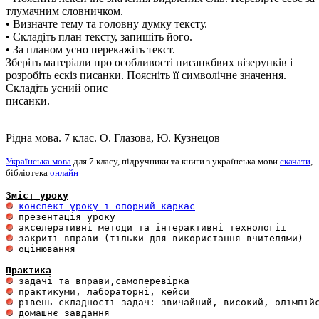
тлумачним словничком.
• Визначте тему та головну думку тексту.
• Складіть план тексту, запишіть його.
• За планом усно перекажіть текст.
Зберіть матеріали про особливості писанкбвих візерунків і
розробіть ескіз писанки. Поясніть її символічне значення.
Складіть усний опис
писанки.
Рідна мова. 7 клас. О. Глазова, Ю. Кузнецов
Українська мова
для 7 класу, підручники та книги з українська мови
скачати
,
бібліотека
онлайн
Зміст уроку
конспект уроку і опорний каркас
 оцінювання 

Практика
 домашнє завдання 
