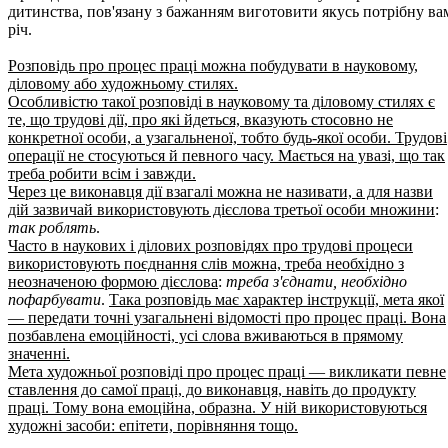
дитинства, пов'язану з бажанням виготовити якусь потрібну ва
річ.
Розповідь про процес праці можна побудувати в науковому,
діловому або художньому стилях.
Особливістю такої розповіді в науковому та діловому стилях є
те, що трудові дії, про які йдеться, вказують стосовно не
конкретної особи, а узагальненої, тобто будь-якої особи. Трудові
операції не стосуються й певного часу. Мається на увазі, що так
треба робити всім і завжди.
Через це виконавця дії взагалі можна не називати, а для назви
дій зазвичай використовують дієслова третьої особи множини
:
так роблять
.
Часто в наукових і ділових розповідях про трудові процеси
використовують поєднання слів можна, треба необхідно з
неозначеною формою дієслова
:
треба з'єднати, необхідно
пофарбувати
.
Така розповідь має характер інструкції, мета якої
— передати точні узагальнені відомості про процес праці. Вона
позбавлена емоційності, усі слова вживаються в прямому
значенні.
Мета художньої розповіді про процес праці — викликати певне
ставлення до самої праці, до виконавця, навіть до продукту
праці. Тому вона емоційна, образна. У ній використовуються
художні засоби: епітети, порівняння тощо.