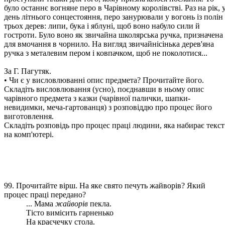
було останнє вогняне перо в Чарівному королівстві. Раз на рік, 
день літнього сонцестояння, перо занурювали у вогонь із полін
трьох дерев: липи, бука і яблуні, щоб воно набуло сили й
гостроти. Було воно як звичайна школярська ручка, призначена
для вмочання в чорнило. На вигляд звичайнісінька дерев'яна
ручка з металевим пером і ковпачком, щоб не поколотися...
За Г. Пагутяк.
• Чи є у висловлюванні опис предмета? Прочитайте його.
Складіть висловлювання (усно), поєднавши в ньому опис
чарівного предмета з казки (чарівної палички, шапки-
невидимки, меча-гартованця) з розповіддю про процес його
виготовлення.
Складіть розповідь про процес праці людини, яка набирає текст
на комп'ютері.
99. Прочитайте вірш. На яке свято печуть жайворів? Який
процес праці передано?
... Мама
жайворів
пекла.
Тісто вимісить гарненько
На краєчечку стола.