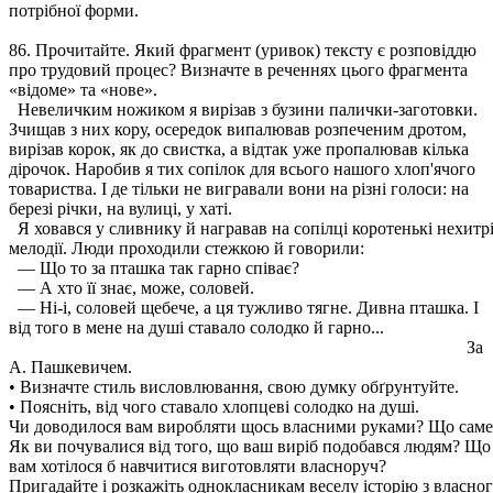
потрібної форми.
86. Прочитайте. Який фрагмент (уривок) тексту є розповіддю
про трудовий процес? Визначте в реченнях цього фрагмента
«відоме» та «нове».
Невеличким ножиком я вирізав з бузини палички-заготовки.
Зчищав з них кору, осередок випалював розпеченим дротом,
вирізав корок, як до свистка, а відтак уже пропалював кілька
дірочок. Наробив я тих сопілок для всього нашого хлоп'ячого
товариства. І де тільки не вигравали вони на різні голоси: на
березі річки, на вулиці, у хаті.
Я ховався у сливнику й награвав на сопілці коротенькі нехитр
мелодії. Люди проходили стежкою й говорили:
— Що то за пташка так гарно співає?
— А хто її знає, може, соловей.
— Ні-і, соловей щебече, а ця тужливо тягне. Дивна пташка. І
від того в мене на душі ставало солодко й гарно...
За
А. Пашкевичем.
• Визначте стиль висловлювання, свою думку обґрунтуйте.
• Поясніть, від чого ставало хлопцеві солодко на душі.
Чи доводилося вам виробляти щось власними руками? Що саме
Як ви почувалися від того, що ваш виріб подобався людям? Що
вам хотілося б навчитися виготовляти власноруч?
Пригадайте і розкажіть однокласникам веселу історію з власно