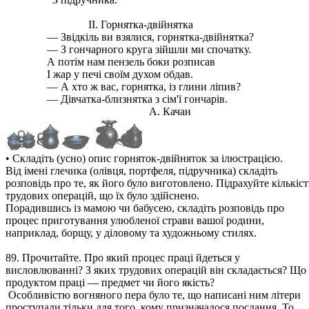
II. Горнятка-двійнятка
— Звідкіль ви взялися, горнятка-двійнятка?
— З гончарного круга зійшли ми спочатку.
А потім нам пензель боки розписав
І жар у печі своїм духом обдав.
— А хто ж вас, горнятка, із глини ліпив?
— Дівчатка-близнятка з сім'ї гончарів.
А. Качан
• Складіть (усно) опис горняток-двійняток за ілюстрацією.
Від імені глечика (олівця, портфеля, підручника) складіть
розповідь про те, як його було виготовлено. Підрахуйте кількіст
трудових операцій, що їх було здійснено.
Порадившись із мамою чи бабусею, складіть розповідь про
процес приготування улюбленої страви вашої родини,
наприклад, борщу, у діловому та художньому стилях.
89. Прочитайте. Про який процес праці йдеться у
висловлюванні? З яких трудових операцій він складається? Що 
продуктом праці — предмет чи його якість?
Особливістю вогняного пера було те, що написані ним літери
проступали тільки для того, кому призначалося послання. То