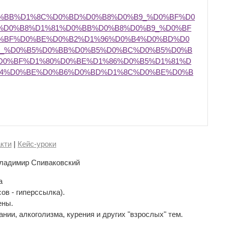
D0%BB%D1%8C%D0%BD%D0%B8%D0%B9_%D0%BF%D0
%D0%B8%D1%81%D0%BB%D0%B8%D0%B9_%D0%BF
%BF%D0%BE%D0%B2%D1%96%D0%B4%D0%BD%D0
7_%D0%B5%D0%BB%D0%B5%D0%BC%D0%B5%D0%B
D0%BF%D1%80%D0%BE%D1%86%D0%B5%D1%81%D
%B4%D0%BE%D0%B6%D0%BD%D1%8C%D0%BE%D0%B
кти
|
Кейс-уроки
ладимир Спиваковский
а
сов - гиперссылка).
ены.
нии, алкоголизма, курения и других "взрослых" тем.