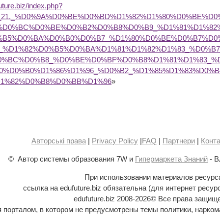
future.biz/index.php?
9C_21._%D0%9A%D0%BE%D0%BD%D1%82%D1%80%D0%BE%
%D0%BC%D0%BE%D0%B2%D0%B8%D0%B9_%D1%81%D1%82
%B5%D0%BA%D0%B0%D0%B7_%D1%80%D0%BE%D0%B7%D0
_%D1%82%D0%B5%D0%BA%D1%81%D1%82%D1%83_%D0%B
0%BC%D0%B8_%D0%BE%D0%BF%D0%B8%D1%81%D1%83_%
80%D0%B0%D1%86%D1%96_%D0%B2_%D1%85%D1%83%D0
D1%82%D0%B8%D0%BB%D1%96
»
Авторські права
|
Privacy Policy
|
FAQ
|
Партнери
|
Конта
© Автор системы образования 7W и
Гипермаркета Знаний
- В
При использовании материалов ресурс
ссылка на edufuture.biz обязательна (для интернет ресур
edufuture.biz 2008-
2026© Все права защищ
ся порталом, в котором не предусмотрены темы политики, наркома