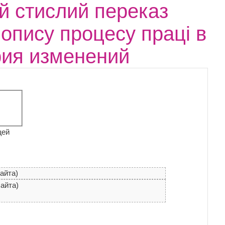
й стислий переказ
 опису процесу праці в
рия изменений
щей
байта)
байта)