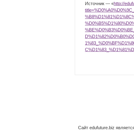
Источник — «
http://edu
title=%D0%A0%D0%
%B8%D1%81%D1%8C
%D0%B5%D1%80%D0
%BE%D0%B3%D0%BE
D%D1%82%D0%B0%D
1%83_%D0%BF%D1%
C%D1%83_%D1%81%
Сайт edufuture.biz являет