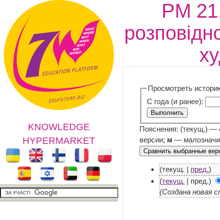
РМ 21
розповідн
ху
Просмотреть истори
С года (и ранее):
KNOWLEDGE
Пояснения: (текущ.) —
версии;
м
— малозначи
HYPERMARKET
(текущ. |
пред.
)
(
текущ.
| пред.)
(Создана новая с