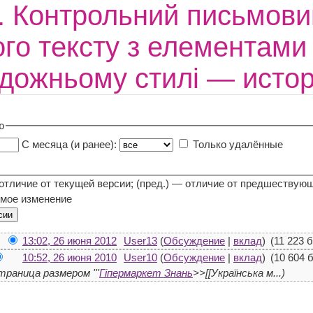
. Контрольний письмови
ого тексту з елементами
дожньому стилі — исто
ю
С месяца (и ранее):
Только удалённые
 отличие от текущей версии; (пред.) — отличие от предшествую
мое изменение
13:02, 26 июня 2012
User13
(
Обсуждение
|
вклад
)
(11 223 
10:52, 26 июня 2010
User10
(
Обсуждение
|
вклад
)
(10 604 
траница размером '''
Гіпермаркет Знань
>>[[Українська м...)