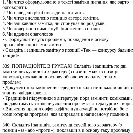
1. Чи чітко сформульовано в тексті замітки питання, яке варто
обговорити.
2. Чи наведено різні погляди на питання.
3. Чи чітко висловлено позицію автора замітки.
4. Чи зацікавлює замітка, чи спонукає до роздумів.
5. Чи додержано вимог публіцистичного стилю.
6. Чи вдалим є заголовок.
• Сформулюйте суть проблеми, покладеної в основу
проаналізованої вами замітки.
• Складіть і запишіть замітку з позиції «Так — конкурсу бальни
танців!».
339. ПОПРАЦЮЙТЕ В ГРУПАХ! Складіть і запишіть по дві
замітки дискусійного характеру (з позиції «за» і з позиції
«проти»), поклавши в основу обговорення одну з таких
проблем:
• Документ про закінчення середньої школи нині важливіший з
знання, які дає школа.
• Традиційні підручники з літератури пора замінити коміксами,
що даватимуть загальне уявлення про зміст літературних творів
• Вивчення правил орфографії та пунктуації не потрібне, бо є
комп'ютерна програма, яка виправляє в написаному помилки.
340. Складіть і запишіть замітку дискусійного характеру (з
позиції «за» або «проти»), поклавши в її основу таку проблему: