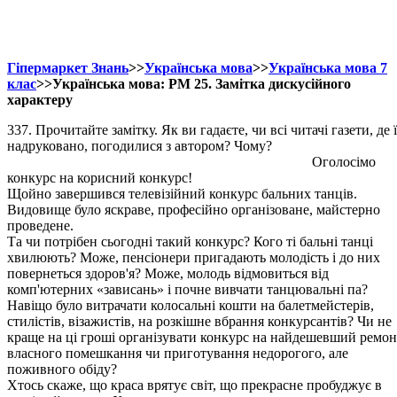
Гіпермаркет Знань
>>
Українська мова
>>
Українська мова 7
клас
>>Українська мова: РМ 25. Замітка дискусійного
характеру
337. Прочитайте замітку. Як ви гадаєте, чи всі читачі газети, де ї
надруковано, погодилися з автором? Чому?
Оголосімо
конкурс на корисний конкурс!
Щойно завершився телевізійний конкурс бальних танців.
Видовище було яскраве, професійно організоване, майстерно
проведене.
Та чи потрібен сьогодні такий конкурс? Кого ті бальні танці
хвилюють? Може, пенсіонери пригадають молодість і до них
повернеться здоров'я? Може, молодь відмовиться від
комп'ютерних «зависань» і почне вивчати танцювальні па?
Навіщо було витрачати колосальні кошти на балетмейстерів,
стилістів, візажистів, на розкішне вбрання конкурсантів? Чи не
краще на ці гроші організувати конкурс на найдешевший ремон
власного помешкання чи приготування недорогого, але
поживного обіду?
Хтось скаже, що краса врятує світ, що прекрасне пробуджує в