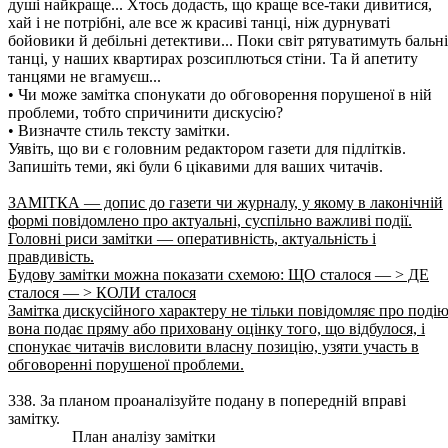
душі найкраще... Хтось додасть, що краще все-таки дивитися,
хай і не потрібні, але все ж красиві танці, ніж дурнуваті
бойовики й дебільні детективи... Поки світ рятуватимуть бальні
танці, у наших квартирах розсиплються стіни. Та й апетиту
танцями не вгамуєш...
• Чи може замітка спонукати до обговорення порушеної в ній
проблеми, тобто спричинити дискусію?
• Визначте стиль тексту замітки.
Уявіть, що ви є головним редактором газети для підлітків.
Запишіть теми, які були 6 цікавими для ваших читачів.
ЗАМІТКА — допис до газети чи журналу, у якому в лаконічній
формі повідомлено про актуальні, суспільно важливі події.
Головні риси замітки — оперативність, актуальність і
правдивість.
Будову замітки можна показати схемою: ЩО сталося — > ДЕ
сталося — > КОЛИ сталося
Замітка дискусійного характеру не тільки повідомляє про подію
вона подає пряму або приховану оцінку того, що відбулося, і
спонукає читачів висловити власну позицію, узяти участь в
обговоренні порушеної проблеми.
338. За планом проаналізуйте подану в попередній вправі
замітку.
План аналізу замітки