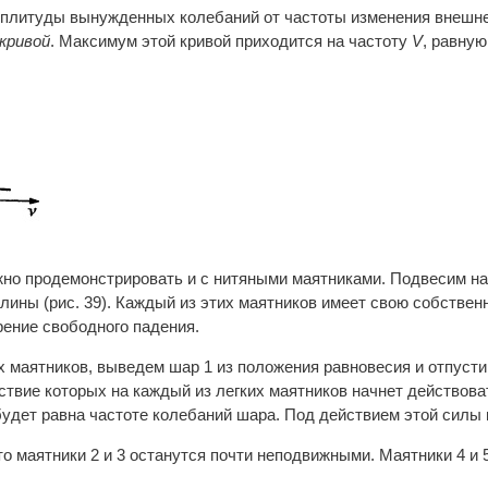
плитуды вынужденных колебаний от частоты изменения внешней
кривой
. Максимум этой кривой приходится на частоту
V
, равну
но продемонстрировать и с нитяными маятниками. Подвесим на 
лины (рис. 39). Каждый из этих маятников имеет свою собствен
рение свободного падения.
ких маятников, выведем шар 1 из положения равновесия и отпус
дствие которых на каждый из легких маятников начнет действов
будет равна частоте колебаний шара. Под действием этой силы
то маятники 2 и 3 останутся почти неподвижными. Маятники 4 и