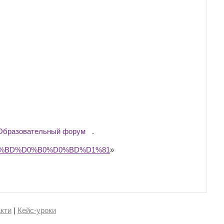
Образовательный форум
.
BE%D0%BD%D0%B0%D0%BD%D1%81
»
кти
|
Кейс-уроки