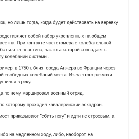
к, но лишь тогда, когда будет действовать на веревку
представляет собой набор укрепленных на общем
вестна. При контакте частотомера с колебательной
баться тл нластина, частота которой совпадает с
ту колебаний системы.
ример, в 1750 г. близ города Анжера во Франции через
ой свободных колебаний моста. Из-за этого размахи
ушился в реку.
гда по нему маршировал военный отряд.
 по которому проходил кавалерийский эскадрон.
ст приказывают "сбить ногу" и идти не строевым, а
либо на медленном ходу, либо, наоборот, на