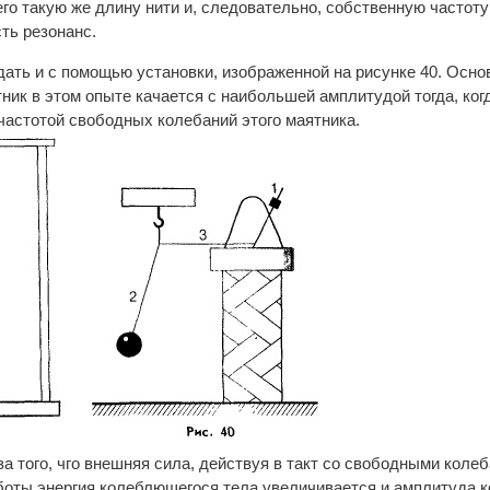
го такую же длину нити и, следовательно, собственную частоту
ть резонанс.
ать и с помощью установки, изображенной на рисунке 40. Осно
ник в этом опыте качается с наибольшей амплитудой тогда, ког
 частотой свободных колебаний этого маятника.
за того, чго внешняя сила, действуя в такт со свободными кол
аботы энергия колеблющегося тела увеличивается и амплитуда к