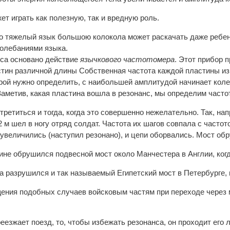
т играть как полезную, так и вредную роль.
то тяжелый язык большою колокола может раскачать даже ребено
колебаниями языка.
са основано действие
язычкового частотомера
. Этот прибор 
стин различной длины Собственная частота каждой пластины из
орой нужно определить, с наибольшей амплитудой начинает коле
Заметив, какая пластина вошла в резонанс, мы определим часто
ретиться и тогда, когда это совершенно нежелательно. Так, нап
 м шел в ногу отряд солдат. Частота их шагов совпала с частот
увеличились (наступил резонано), и цепи оборвались. Мост обр
ичине обрушился подвесной мост около Манчестера в Англии, ко
нса разрушился и так называемый Египетский мост в Петербурге,
ения подобных случаев войсковым частям при переходе через мо
еезжает поезд, то, чтобы избежать резонанса, он проходит его 