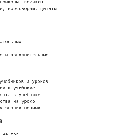
и, кроссворды, цитаты

ок в учебнике
х знаний новыми 

й