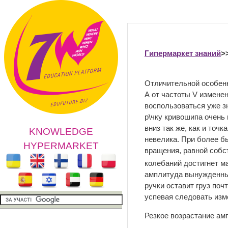
Гипермаркет знаний
>
Отличительной особен
А от частоты V измене
воспользоваться уже з
р\чку кривошипа очень 
вниз так же, как и то
KNOWLEDGE
невелика. При более б
HYPERMARKET
вращения, равной собс
колебаний достигнет м
амплитуда вынужденных
ручки оставит груз поч
успевая следовать изм
Резкое возрастание а