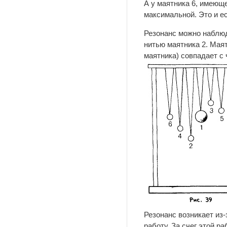
А у маятника 6, имеюще
максимальной. Это и ес
Резонанс можно наблюд
нитью маятника 2. Маят
маятника) совпадает с
Резонанс возникает из-
работу. За счег этой р