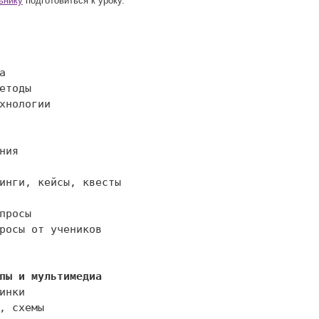
ьнику
подготовиться к уроку.
                     
хнологии 

росы от учеников

пы и мультимедиа 