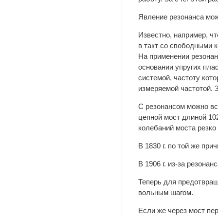
Явление резонанса може
Известно, например, ч
в такт со свободными 
На применении резонан
основании упругих пла
системой, частоту кот
измеряемой частотой. 
С резонансом можно вст
цепной мост длиной 102
колебаний моста резко 
В 1830 г. по той же пр
В 1906 г. из-за резона
Теперь для предотвращ
вольным шагом.
Если же через мост пер