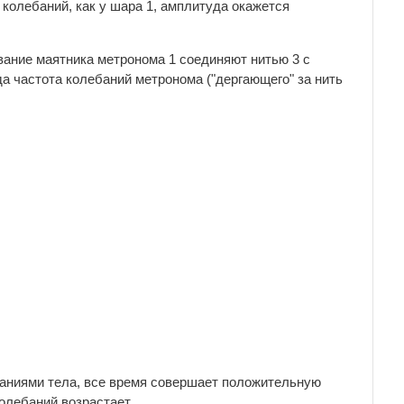
 колебаний, как у шара 1, амплитуда окажется
вание маятника метронома 1 соединяют нитью 3 с
да частота колебаний метронома ("дергающего" за нить
ебаниями тела, все время совершает положительную
олебаний возрастает.