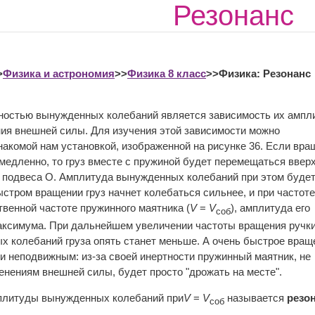
Резонанс
>
Физика и астрономия
>>
Физика 8 класс
>>Физика: Резонанс
ностью вынужденных колебаний является зависимость их ампл
ния внешней силы. Для изучения этой зависимости можно
накомой нам установкой, изображенной на рисунке 36. Если вра
медленно, то груз вместе с пружиной будет перемещаться вверх
чка подвеса О. Амплитуда вынужденных колебаний при этом буде
ыстром вращении груз начнет колебаться сильнее, и при частоте
твенной частоте пружинного маятника (
V
=
V
), амплитуда его
соб
аксимума. При дальнейшем увеличении частоты вращения ручк
 колебаний груза опять станет меньше. А очень быстрое вращ
ти неподвижным: из-за своей инертности пружинный маятник, не
енениям внешней силы, будет просто "дрожать на месте".
мплитуды вынужденных колебаний при
V
=
V
называется
резо
соб