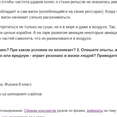
(чтобы частота ударов колес о стыки рельсов не оказалась рав
бладает и сам вагон (колеблющийся на своих рессорах). Когда 
 вагон начинает сильно раскачиваться.
ретиться не только на суше, но и в море и даже в воздухе. Так
ли целые корабли. А на заре развития авиации некоторые авиа
 частей самолета, что он разваливался в воздухе.
онанс? При каком условии он возникает? 2. Опишите опыты, 
ю или вредную - играет резонанс в жизни людей? Приведит
на, Физика 8 класс
 из интернет-сайтов
 планирование.
Сборник конспектов
уроков по физике,
рефераты
на тему 