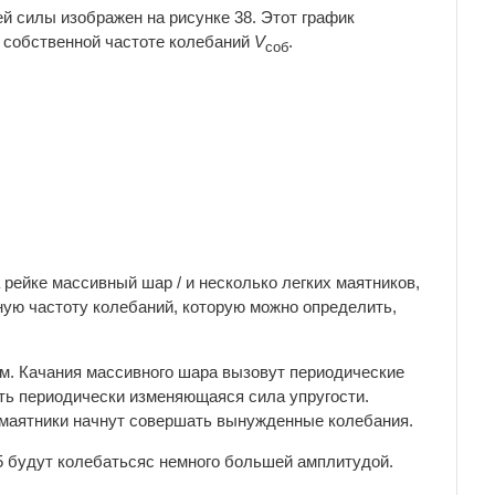
 силы изображен на рисунке 38. Этот график
ю собственной частоте колебаний
V
.
соб
рейке массивный шар / и несколько легких маятников,
ную частоту колебаний, которую можно определить,
тим. Качания массивного шара вызовут периодические
ать периодически изменяющаяся сила упругости.
 маятники начнут совершать вынужденные колебания.
 5 будут колебатьсяс немного большей амплитудой.