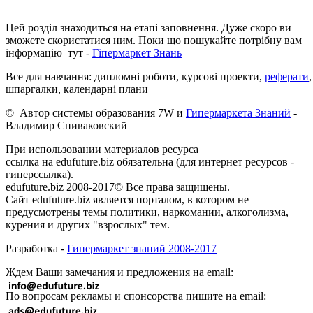
Цей розділ знаходиться на етапі заповнення. Дуже скоро ви
зможете скористатися ним. Поки що пошукайте потрібну вам
інформацію тут -
Гіпермаркет Знань
Все для навчання: дипломні роботи, курсові проекти,
реферати
,
шпаргалки, календарні плани
© Автор системы образования 7W и
Гипермаркета Знаний
-
Владимир Спиваковский
При использовании материалов ресурса
ссылка на edufuture.biz обязательна (для интернет ресурсов -
гиперссылка).
edufuture.biz 2008-2017© Все права защищены.
Сайт edufuture.biz является порталом, в котором не
предусмотрены темы политики, наркомании, алкоголизма,
курения и других "взрослых" тем.
Разработка -
Гипермаркет знаний 2008-2017
Ждем Ваши замечания и предложения на email:
По вопросам рекламы и спонсорства пишите на email: