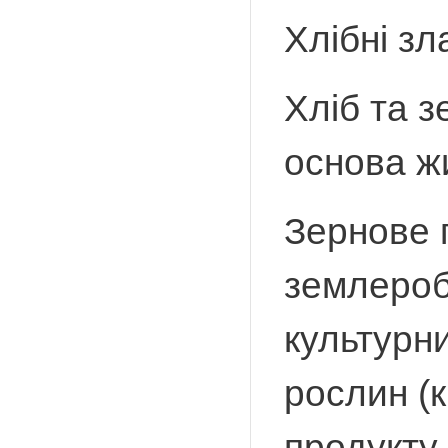
Хлібні зл
Хліб та з
основа ж
Зернове 
землероб
культурн
рослин (к
продукту,