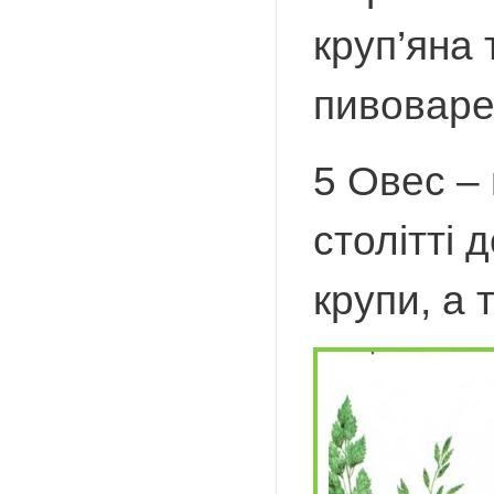
круп’яна
пивоварен
5 Овес – 
столітті 
крупи, а 