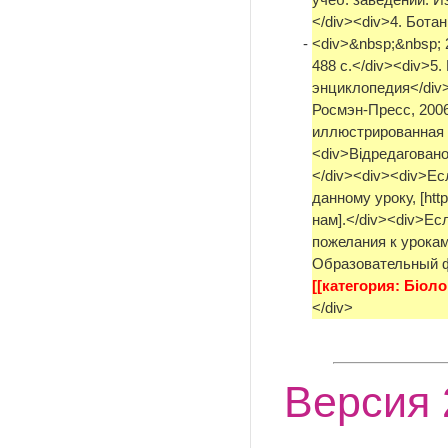
</div><div>4. Бота
-
<div>&nbsp;&nbsp; 2 
488 с.</div><div>5
энциклопедия</div><
Росмэн-Пресс, 2006
иллюстрированная 
<div>Відредаговано
</div><div><div>Ес
данному уроку, [htt
нам].</div><div>Ес
пожелания к урокам, 
Образовательный фо
[[категория: Біолог
</div>
Версия 