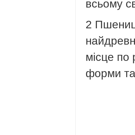
всьому св
2 Пшениця
найдревні
місце по 
форми та 