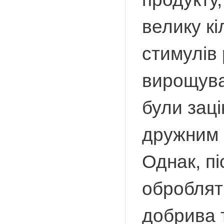
велику кі
стимулів 
вирощува
були заці
дружним р
Однак, п
оброблят
добрива т