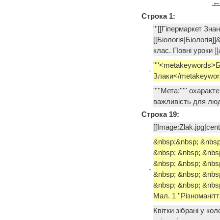
←
Строка 1:
'''[[Гіпермаркет Зна
[[Біологія|Біологія]]
клас. Повні уроки ]]
''''<metakeywords>Б
-
Злаки</metakeywor
'''''Мета:''''' охар
важливість для лю
Строка 19:
[[Image:Zlak.jpg|cent
&nbsp;&nbsp; &nbsp
&nbsp; &nbsp; &nbs
&nbsp; &nbsp; &nbs
-
&nbsp; &nbsp; &nbs
&nbsp; &nbsp; &nbs
Мал. 1 ''Різноманітт
Квітки зібрані у ко