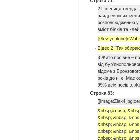
Строка 71:
2 Пшениця тверда –
найдревніших культ
розповсюдженню у с
вміст білків та кле
-
{{#ev:youtube|qWab
-
Відео 2 ''Так збира
3 Жито посівне – по
від бур’янопольовог
відоме з Бронзового
років до н. е. Має 
99% всіх посівів. 
Строка 83:
[[Image:Zlak4.jpg|ce
&nbsp;&nbsp; &nbsp
&nbsp; &nbsp; &nbs
&nbsp; &nbsp; &nbs
-
&nbsp; &nbsp; &nbs
&nbsp; &nbsp; &nbs