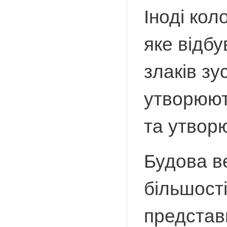
Іноді ко
яке відбу
злаків зу
утворюют
та утвор
Будова ве
більшості
представ