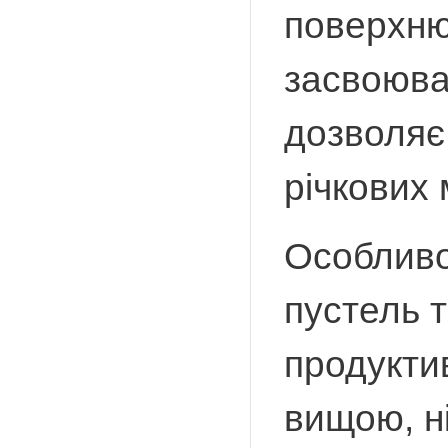
поверхню
засвоюва
дозволяє 
річкових 
Особливо
пустель т
продуктив
вищою, ні