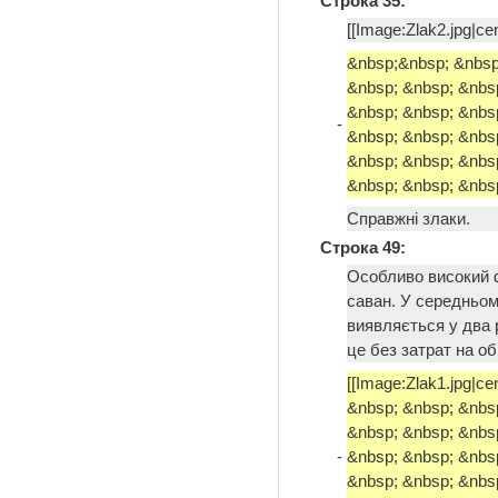
Строка 35:
[[Image:Zlak2.jpg|ce
&nbsp;&nbsp; &nbsp
&nbsp; &nbsp; &nbs
&nbsp; &nbsp; &nbs
-
&nbsp; &nbsp; &nbs
&nbsp; &nbsp; &nbs
&nbsp; &nbsp; &nbsp
Справжні злаки.
Строка 49:
Особливо високий ф
саван. У середньом
виявляється у два р
це без затрат на о
[[Image:Zlak1.jpg|ce
&nbsp; &nbsp; &nbs
&nbsp; &nbsp; &nbs
-
&nbsp; &nbsp; &nbs
&nbsp; &nbsp; &nbs