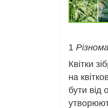
1
Різном
Квітки зі
на квітко
бути від 
утворюють