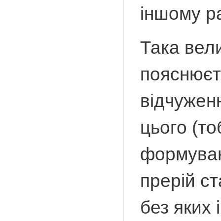
іншому ра
Така вели
пояснюєт
відчужен
цього (то
формуван
прерій ст
без яких 