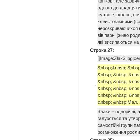
квіткові, але зазви
одного до двадцяти
суцвіття: колос, по
клейстогамними (са
нерозкриваючихся к
вівіпарні (живо ро
які висипаються на
Строка 27:
[[Image:Zlak3.jpg|ce
&nbsp;&nbsp; &nbsp
&nbsp; &nbsp; &nbs
&nbsp; &nbsp; &nbs
-
&nbsp; &nbsp; &nbs
&nbsp; &nbsp; &nbs
&nbsp; &nbsp;Мал. 2
Злаки – однорічні, 
галузяться та утво
самостійні групи п
розмноження росл