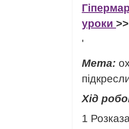
Гіпермар
уроки
>>
'
Мета:
ох
підкресли
Хід роб
1 Розказа