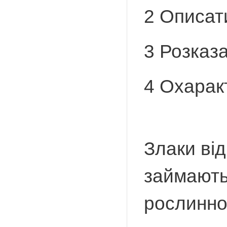
2 Описат
3 Розказа
4 Охаракт
Злаки ві
займають 
рослинно