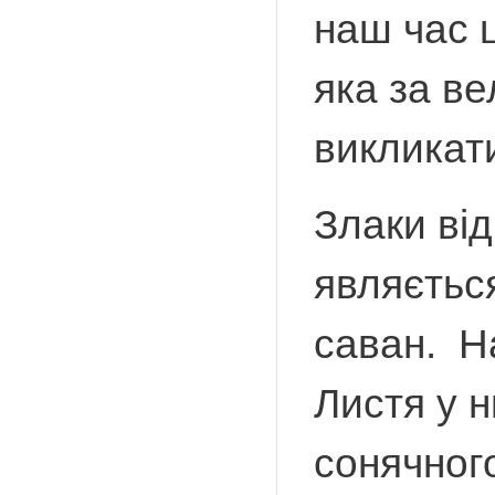
наш час 
яка за ве
викликат
Злаки від
являєтьс
саван. На
Листя у н
сонячног