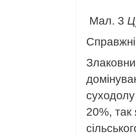
Мал. 3
Ц
Справжні
Злаковник
домінува
суходолу
20%, так 
сільсько