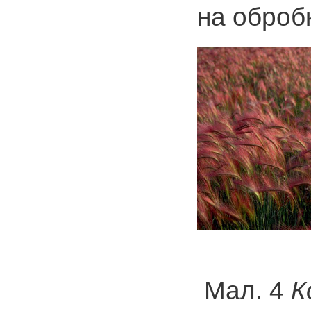
на обробк
Мал. 4
К