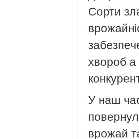
Сорти зл
врожайні
забезпеч
хвороб а
конкурент
У наш ча
повернул
врожай та