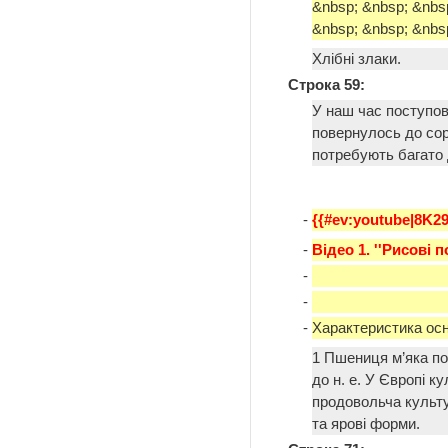
&nbsp; &nbsp; &nbs
&nbsp; &nbsp; &nbsp
Хлібні злаки.
Строка 59:
У наш час поступов
повернулось до сор
потребують багато д
-
{{#ev:youtube|8K2
-
Відео 1. ''Рисові п
-
-
-
Характеристика ос
1 Пшениця м’яка пох
до н. е. У Європі к
продовольча культу
та ярові форми.