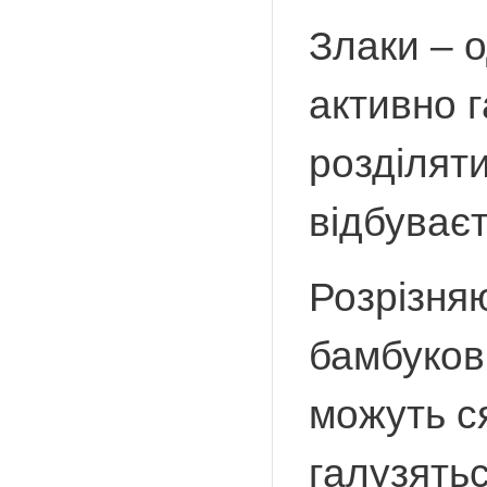
Злаки – о
активно 
розділяти
відбуває
Розрізняю
бамбукові
можуть ся
галузять