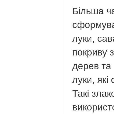
Більша ч
сформува
луки, сав
покриву з
дерев та 
луки, які
Такі злак
використо