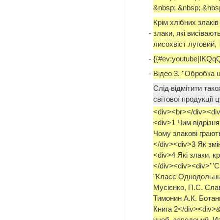
&nbsp; &nbsp; &nbsp
Крім хлібних злакі
-
злаки, які висівают
лисохвіст луговий, 
-
{{#ev:youtube|IKQqQ
-
Відео 3. ''Обробка ц
Слід відмітити тако
світової продукції 
<div><br></div><div
<div>1 Чим відрізня
Чому злакові грают
</div><div>3 Як зм
<div>4 Які злаки, к
</div><div><div>'''С
"Класс Однодольные
Мусієнко, П.С. Слав
Тимонин А.К. Ботан
Книга 2</div><div>
учеб. заведений. Из