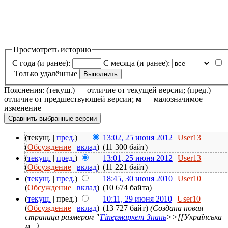
Просмотреть историю
С года (и ранее):
С месяца (и ранее):
Только удалённые
Пояснения: (текущ.) — отличие от текущей версии; (пред.) —
отличие от предшествующей версии;
м
— малозначимое
изменение
(текущ. |
пред.
)
13:02, 25 июня 2012
User13
(
Обсуждение
|
вклад
)
(11 300 байт)
(
текущ.
|
пред.
)
13:01, 25 июня 2012
User13
(
Обсуждение
|
вклад
)
(11 221 байт)
(
текущ.
|
пред.
)
18:45, 30 июня 2010
User10
(
Обсуждение
|
вклад
)
(10 674 байта)
(
текущ.
| пред.)
10:11, 29 июня 2010
User10
(
Обсуждение
|
вклад
)
(13 727 байт)
(Создана новая
страница размером '''
Гіпермаркет Знань
>>[[Українська
м...)