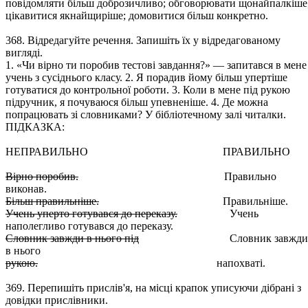
повідомляти більш доброзичливо; обговорювати щонайпалкіше
цікавитися якнайщиріше; домовитися більш конкретно.
368. Відредагуйте речення. Запишіть їх у відредагованому
вигляді.
1. «Чи вірно ти поробив тестові завдання?» — запитався в мене
учень з сусіднього класу. 2. Я порадив йому більш упертіше
готуватися до контрольної роботи. 3. Коли в мене під рукою
підручник, я почуваюся більш упевненіше. 4. Де можна
попрацювать зі словниками? У бібліотечному залі читалки.
ПІДКАЗКА:
НЕПРАВИЛЬНО ПРАВИЛЬНО
Вірно поробив.
Правильно
виконав.
Більш правильніше.
Правильніше.
Учень уперто готувався до переказу.
Учень
наполегливо готувався до переказу.
Словник завжди в нього під
Словник завжди
в нього
рукою.
напохваті.
369. Перепишіть прислів'я, на місці крапок уписуючи дібрані з
довідки прислівники.