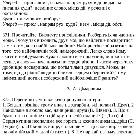
Уперед
— прислівник, означає напрям руху, відповідає на
питання куди?, незмінне слово, місця дії, у реченні є
обставиною.
Зразок письмового розбору:
Уперед
— присл., напрям рух, куди?, незм., місця дії, обст.
371. Прочитайте. Визначте прислівники. Розберіть їх як частин
мови. І чому так виходить, друзі мої, що найлегше посваритися
саме з тим, кого найбільше любиш? Найпростіше образитися на
того, хто найближчий тобі, найдорожчий. Легко слово йому
сказати необдумане. Чужій людині все пробачиш, їй простити
легше, а своя — наче ножем по серцю різоне. І часом через таку
дрібницю посваришся, що потім тільки дивуєшся. Може, це
тому, що до рідної людини ближче серцем обернений? Тому
найменший дотик необережний найболючіше її ранить?
За А. Дімаровим.
372. Перепишіть, уставляючи пропущені літери.
1. Богдан грізніше грому впав на загарбни..ькі полки (І. Драч). 2
Найбільше я люблю вас, найвірніші друзі (В. Швець). 3. Що є
братер..тва г..дніше на цій крутоплечій планеті? (І. Драч). 4.
Серця купина неопалима все горить із кожним днем щ..дріш (Є.
Гуцало). 5. «Швидше, вище, сильніше!» — ці слова вирізьблені
на олімпійській м..далі (з газети). 6. Не нарікай на тьму злостив