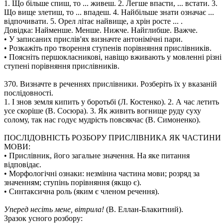
1. Що більше спиш, то ... живеш. 2. Легше впасти, ... встати. 3.
Що вище злетиш, то ... впадеш. 4. Найбільше знати означає ...
відпочивати. 5. Орел літає найвище, а хрін росте ... .
Довідка: Найменше. Менше. Нижче. Найглибше. Важче.
• У записаних прислів'ях визначте антонімічні пари.
• Розкажіть про творення ступенів порівняння прислівників.
• Поясніть першокласникові, навіщо вживають у мовленні різні
ступені порівняння прислівників.
370. Визначте в реченнях прислівники. Розберіть їх у вказаній
послідовності.
1. І знов земля кипить у боротьбі (Л. Костенко). 2. А час летить
усе скоріше (В. Сосюра). 3. Як живить вогнище руду суху
солому, так нас годує мудрість повсякчас (В. Симоненко).
ПОСЛІДОВНІСТЬ РОЗБОРУ ПРИСЛІВНИКА ЯК ЧАСТИНИ
МОВИ:
• Прислівник, його загальне значення. На яке питання
відповідає.
• Морфологічні ознаки: незмінна частина мови; розряд за
значенням; ступінь порівняння (якщо є).
• Синтаксична роль (яким є членом речення).
Уперед несіть мене, вітрила!
(В. Еллан-Блакитний).
Зразок усного розбору: