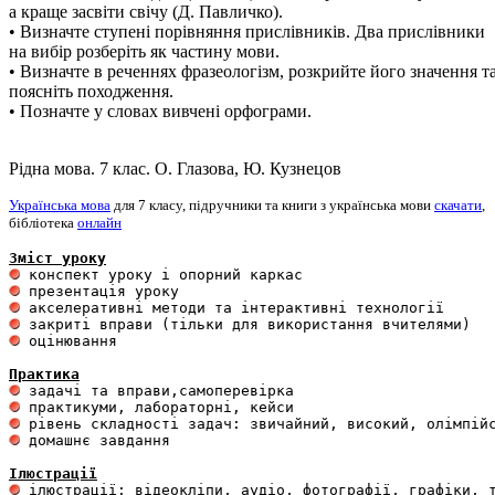
а краще засвіти свічу (Д. Павличко).
• Визначте ступені порівняння прислівників. Два прислівники
на вибір розберіть як частину мови.
• Визначте в реченнях фразеологізм, розкрийте його значення т
поясніть походження.
• Позначте у словах вивчені орфограми.
Рідна мова. 7 клас. О. Глазова, Ю. Кузнецов
Українська мова
для 7 класу, підручники та книги з українська мови
скачати
,
бібліотека
онлайн
Зміст уроку
 оцінювання 

Практика
 домашнє завдання 

Ілюстрації