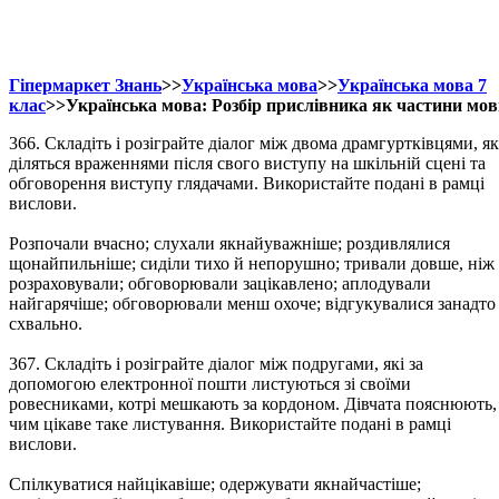
Гіпермаркет Знань
>>
Українська мова
>>
Українська мова 7
клас
>>Українська мова: Розбір прислівника як частини мо
366. Складіть і розіграйте діалог між двома драмгуртківцями, як
діляться враженнями після свого виступу на шкільній сцені та
обговорення виступу глядачами. Використайте подані в рамці
вислови.
Розпочали вчасно; слухали якнайуважніше; роздивлялися
щонайпильніше; сиділи тихо й непорушно; тривали довше, ніж
розраховували; обговорювали зацікавлено; аплодували
найгарячіше; обговорювали менш охоче; відгукувалися занадто
схвально.
367. Складіть і розіграйте діалог між подругами, які за
допомогою електронної пошти листуються зі своїми
ровесниками, котрі мешкають за кордоном. Дівчата пояснюють,
чим цікаве таке листування. Використайте подані в рамці
вислови.
Спілкуватися найцікавіше; одержувати якнайчастіше;