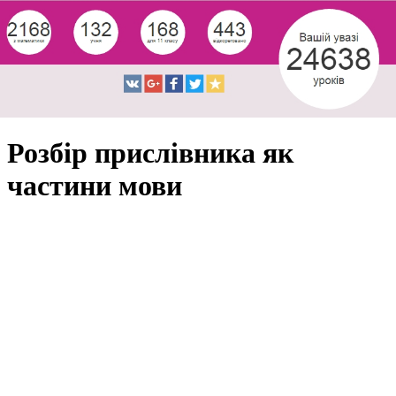
Розбір прислівника як
частини мови