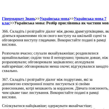
Гіпермаркет Знань
>>
Українська мова
>>
Українська мова 7
клас
>>Українська мова: Розбір прислівника як частини мо
366. Складіть і розіграйте діалог між двома драмгуртківцями, як
діляться враженнями після свого виступу на шкільній сцені та
обговорення виступу глядачами. Використайте подані в рамці
вислови.
Розпочали вчасно; слухали якнайуважніше; роздивлялися
щонайпильніше; сиділи тихо й непорушно; тривали довше, ніж
розраховували; обговорювали зацікавлено; аплодували
найгарячіше; обговорювали менш охоче; відгукувалися занадто
схвально.
367. Складіть і розіграйте діалог між подругами, які за
допомогою електронної пошти листуються зі своїми
ровесниками, котрі мешкають за кордоном. Дівчата пояснюють,
чим цікаве таке листування. Використайте подані в рамці
вислови.
Спілкуватися найцікавіше; одержувати якнайчастіше;