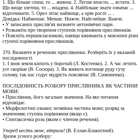
1. Що більше спиш, то ... живеш. 2. Легше впасти, ... встати. 3.
Що вище злетиш, то ... впадеш. 4. Найбільше знати означає ...
відпочивати. 5. Орел літає найвище, а хрін росте ... .
Довідка: Найменше. Менше. Нижче. Найглибше. Важче.
• У записаних прислів'ях визначте антонімічні пари.
• Розкажіть про творення ступенів порівняння прислівників.
• Поясніть першокласникові, навіщо вживають у мовленні різні
ступені порівняння прислівників.
370. Визначте в реченнях прислівники. Розберіть їх у вказаній
послідовності.
1. І знов земля кипить у боротьбі (Л. Костенко). 2. А час летить
усе скоріше (В. Сосюра). 3. Як живить вогнище руду суху
солому, так нас годує мудрість повсякчас (В. Симоненко).
ПОСЛІДОВНІСТЬ РОЗБОРУ ПРИСЛІВНИКА ЯК ЧАСТИНИ
МОВИ:
• Прислівник, його загальне значення. На яке питання
відповідає.
• Морфологічні ознаки: незмінна частина мови; розряд за
значенням; ступінь порівняння (якщо є).
• Синтаксична роль (яким є членом речення).
Уперед несіть мене, вітрила!
(В. Еллан-Блакитний).
Зразок усного розбору: