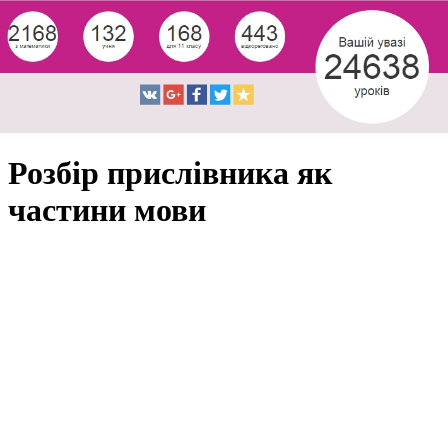
Розбір прислівника як
частини мови