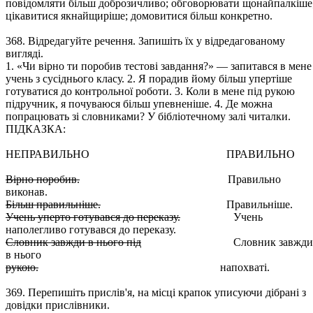
повідомляти більш доброзичливо; обговорювати щонайпалкіше
цікавитися якнайщиріше; домовитися більш конкретно.
368. Відредагуйте речення. Запишіть їх у відредагованому
вигляді.
1. «Чи вірно ти поробив тестові завдання?» — запитався в мене
учень з сусіднього класу. 2. Я порадив йому більш упертіше
готуватися до контрольної роботи. 3. Коли в мене під рукою
підручник, я почуваюся більш упевненіше. 4. Де можна
попрацювать зі словниками? У бібліотечному залі читалки.
ПІДКАЗКА:
НЕПРАВИЛЬНО ПРАВИЛЬНО
Вірно поробив.
Правильно
виконав.
Більш правильніше.
Правильніше.
Учень уперто готувався до переказу.
Учень
наполегливо готувався до переказу.
Словник завжди в нього під
Словник завжди
в нього
рукою.
напохваті.
369. Перепишіть прислів'я, на місці крапок уписуючи дібрані з
довідки прислівники.