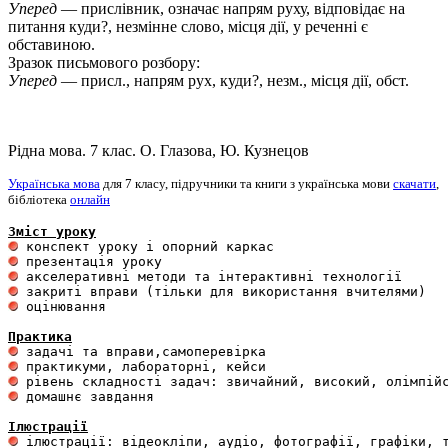
Уперед
— прислівник, означає напрям руху, відповідає на
питання куди?, незмінне слово, місця дії, у реченні є
обставиною.
Зразок письмового розбору:
Уперед
— присл., напрям рух, куди?, незм., місця дії, обст.
Рідна мова. 7 клас. О. Глазова, Ю. Кузнецов
Українська мова
для 7 класу, підручники та книги з українська мови
скачати
,
бібліотека
онлайн
Зміст уроку
 оцінювання 

Практика
 домашнє завдання 

Ілюстрації