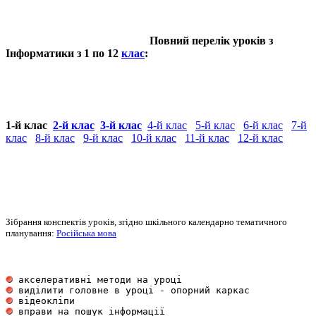
Повний перелік уроків з
Інформатики з 1 по 12
клас
:
1-й клас
2-й клас
3-й клас
4-й клас
5-й клас
6-й клас
7-й
клас
8-й клас
9-й клас
10-й клас
11-й клас
12-й клас
Зібрання конспектів уроків, згідно шкільного календарно тематичного
планування:
Російська мова
 акселеративні методи на уроці                       
 виділити головне в уроці - опорний каркас           
 відеокліпи                                          
 вправи на пошук інформації                          