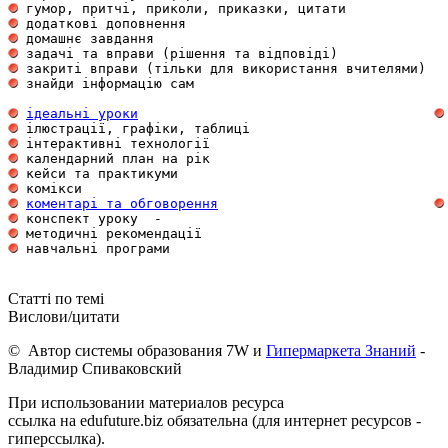
 гумор, притчі, приколи, приказки, цитати            
 додаткові доповнення                                
 домашнє завдання                                    
 задачі та вправи (рішення та відповіді)             
 закриті вправи (тільки для використання вчителями)  
 знайди інформацію сам                               
ідеальні уроки
 ілюстрації, графіки, таблиці                        
 інтерактивні технології                             
 календарний план на рік                             
 кейси та практикуми                                 
 комікси                                             
коментарі та обговорення
 конспект уроку  -                                   
 методичні рекомендації                              
 навчальні програми                                  
Статті по темі
Вислови/цитати
© Автор системы образования 7W и
Гипермаркета Знаний
-
Владимир Спиваковский
При использовании материалов ресурса
ссылка на edufuture.biz обязательна (для интернет ресурсов -
гиперссылка).