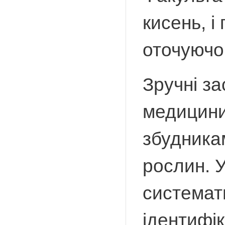
кисень, і
оточуючо
Зручні з
медицини
збудникам
рослин. 
системат
ідентифік