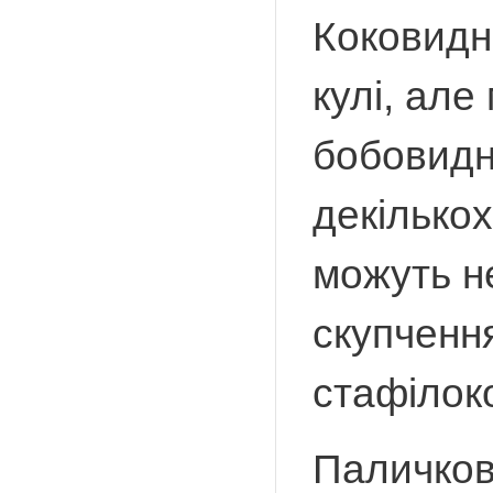
Коковидн
кулі, але
бобовидни
декількох
можуть н
скупчення
стафілок
Паличкови