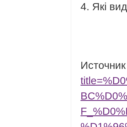
4. Які ви
Источник
title=
BC%D0%
F_%D0%
%D1%96