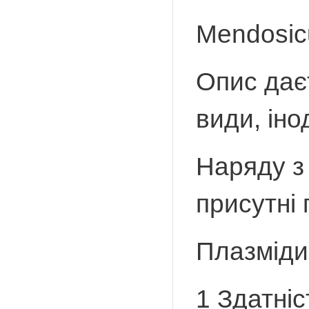
Mendosicu
Опис даєт
види, іно
Наряду з 
присутні
Плазміди 
1 Здатніс