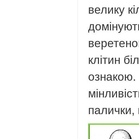
велику кі
домінують
веретеноп
клітин бі
ознакою.
мінливіс
палички, 