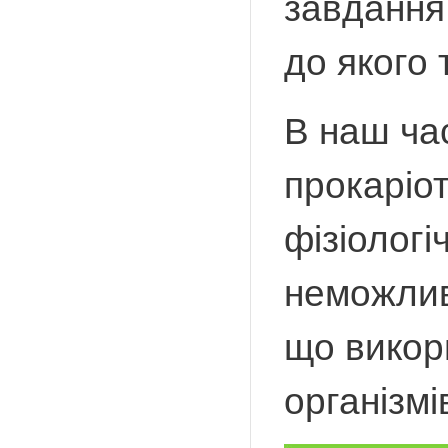
завдання
до якого 
В наш ча
прокаріо
фізіологі
неможлив
що викор
організмі