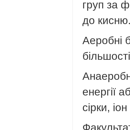
груп за ф
до кисню
Аеробні б
більшості
Анаеробн
енергії а
сірки, іон
Факультат