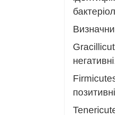
бактеріоло
Визначни
Gracillic
негативні
Firmicute
позитивні
Tenericut