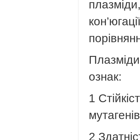
плазміди
кон’югаці
порівнянн
Плазміди
ознак:
1 Стійкіс
мутагенів
2 Здатніс