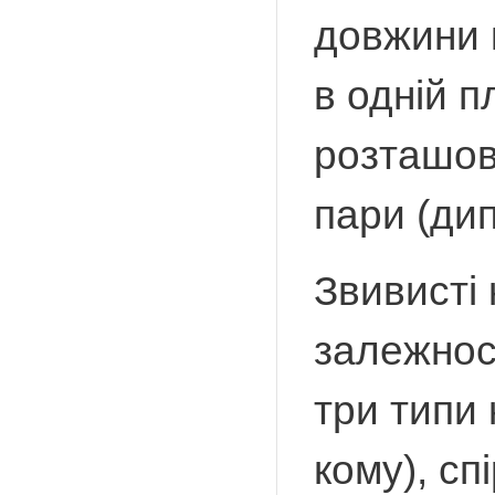
довжини к
в одній п
розташов
пари (дип
Звивисті 
залежност
три типи 
кому), сп