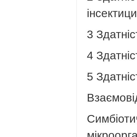
інсектици
3 Здатніс
4 Здатні
5 Здатніс
Взаємові
Симбіоти
мікроорга