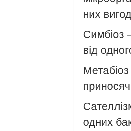
них виго
Симбіоз 
від одног
Метабіоз
приносяч
Сателлізм
одних ба