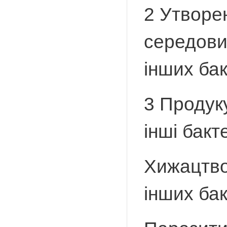
2 Утворе
середови
інших бак
3 Продук
інші бакте
Хижацтво
інших бак