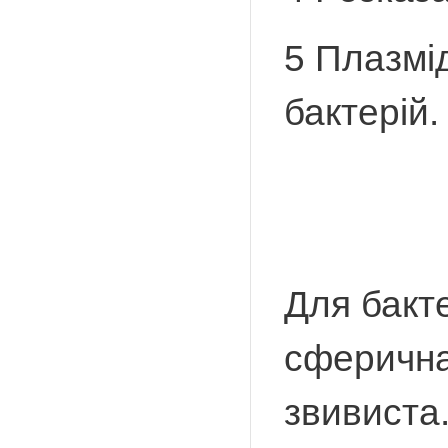
5 Плазмід
бактерій
Для бакте
сферична
звивиста