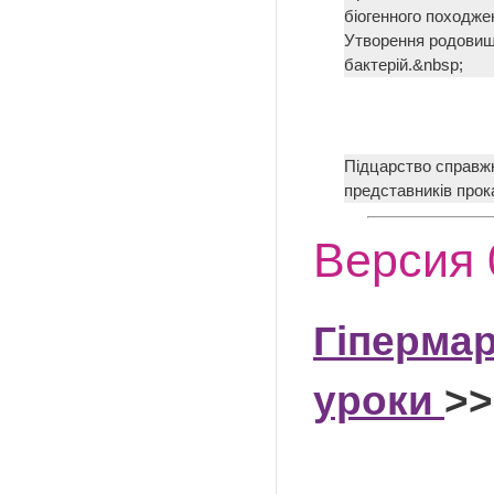
біогенного походже
Утворення родовищ 
бактерій.&nbsp;
Підцарство справжн
представників прок
Версия 
Гіпермар
уроки
>>