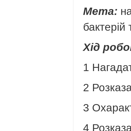
Мета:
на
бактерій 
Хід роб
1 Нагада
2 Розказа
3 Охарак
4 Розказ