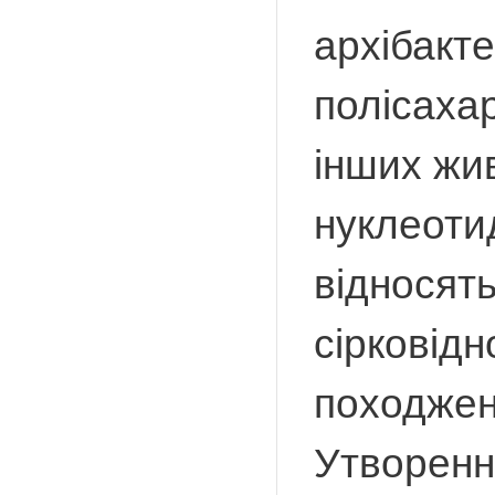
архібакте
полісахар
інших жи
нуклеоти
відносят
сірковідн
походжен
Утворенн