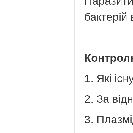
Паразити
бактерій 
Контрол
1. Які іс
2. За від
3. Плазмід