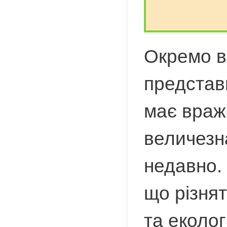
Окремо в
представн
має вража
величезна
недавно. 
що різня
та еколог