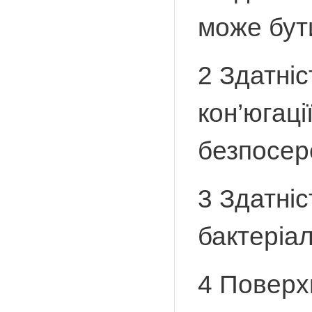
може бути
2 Здатніс
кон’югаці
безпосере
3 Здатніс
бактеріал
4 Поверхн