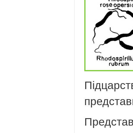
Підцарств
представн
Представ