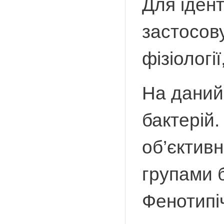
Для ідент
застосову
фізіологі
На даний
бактерій.
об’єктивн
групами б
Фенотипі