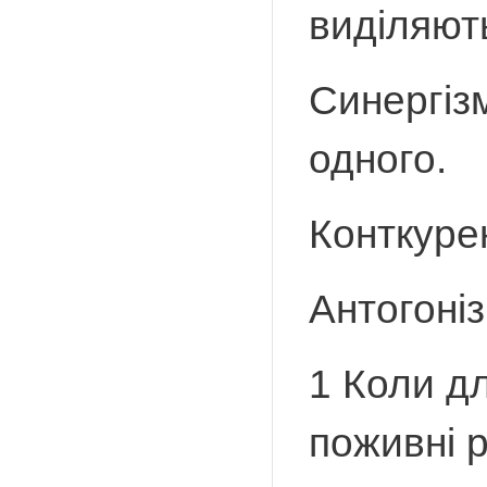
виділяють
Синергіз
одного.
Конткуре
Антогоніз
1 Коли дл
поживні 