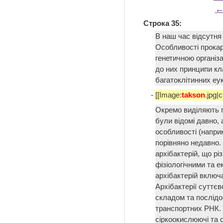
←
Строка 35:
В наш час відсутня
Особливості прокар
генетичною організ
до них принципи кл
багатоклітинних еу
-
[[Image:
takson
.jpg|c
Окремо виділяють п
були відомі давно, 
особливості (наприк
порівняно недавно.
архібактерій, що р
фізіологічними та е
архібактерій включа
Архібактерії суттєв
складом та послідо
транспортних РНК. 
сіркоокислюючі та 