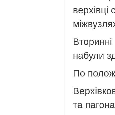
верхівці 
міжвузля
Вторинні
набули зд
По полож
Верхівков
та пагон