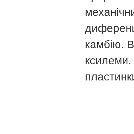
механічн
диференц
камбію. В
ксилеми.
пластинк