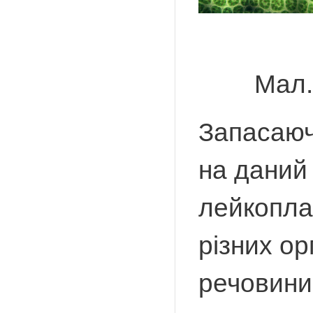
Мал.
Запасаюч
на даний
лейкоплас
різних о
речовини