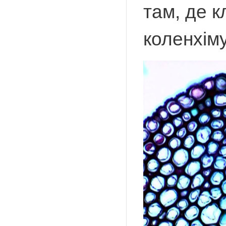
там, де к
коленхіму