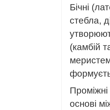
Бічні (ла
стебла, д
утворюют
(камбій т
меристем
формуєть
Проміжні
основі мі