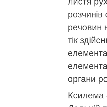
листя рух
розчинів 
речовин н
тік здій
елемента
елемента
органи р
Ксилема 