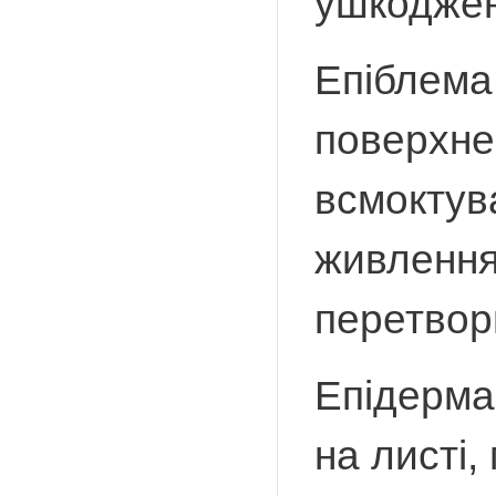
ушкоджен
Епіблема
поверхнев
всмоктув
живлення;
перетвор
Епідерма
на листі,