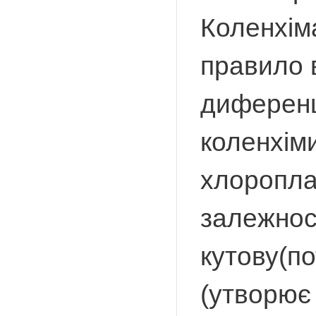
Коленхіма
правило 
диференц
коленхіми
хлороплас
залежнос
кутову(по
(утворює 