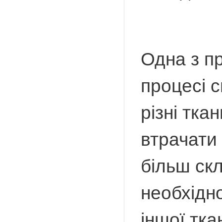
Одна з пр
процесі 
різні тка
втрачати
більш ск
необхідно
іншої тк