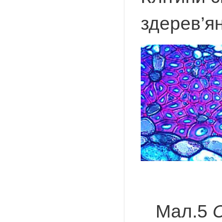
здерев’ян
Мал.5