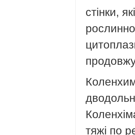
стінки, я
рослинно
цитоплазм
продовжу
Коленхим
дводольн
Коленхім
тяжі по р