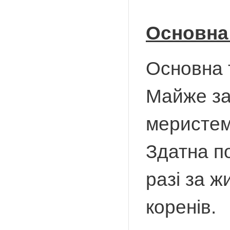
Основна 
Основна 
Майже за
меристем
Здатна п
разі за ж
коренів.