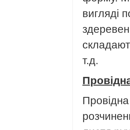
вигляді п
здеревен
складають
т.д.
Провідн
Провідна
розчинен