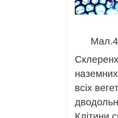
Мал.
Склеренх
наземних
всіх вег
дводольн
Клітини 