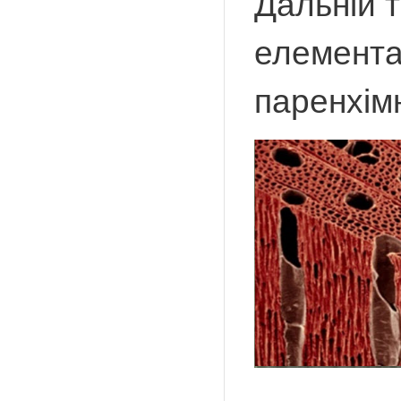
Дальній 
елемента
паренхім