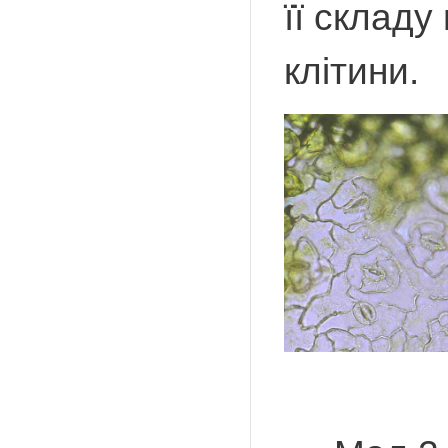
її складу
клітини.