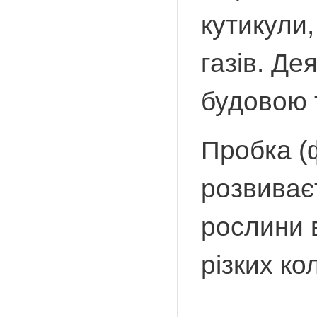
кутикули
газів. Де
будовою 
Пробка (
розвиває
рослини в
різких к