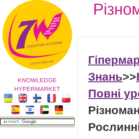
Різном
Гіперма
Знань
>>
KNOWLEDGE
HYPERMARKET
Повні у
Різноман
Рослинні