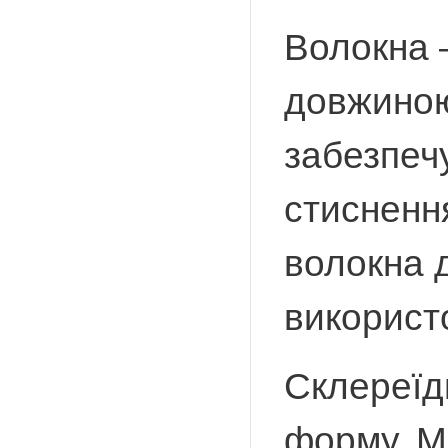
Волокна –
довжиною 
забезпечу
стиснення
волокна 
використ
Склереїд
форму. М