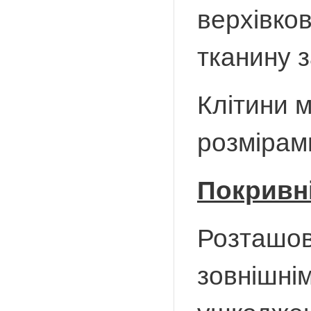
верхівков
тканину з
Клітини 
розмірам
Покривні
Розташова
зовнішнім