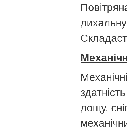
Повітрян
дихальну
Складаєть
Механічн
Механічні
здатність
дощу, сні
механічн