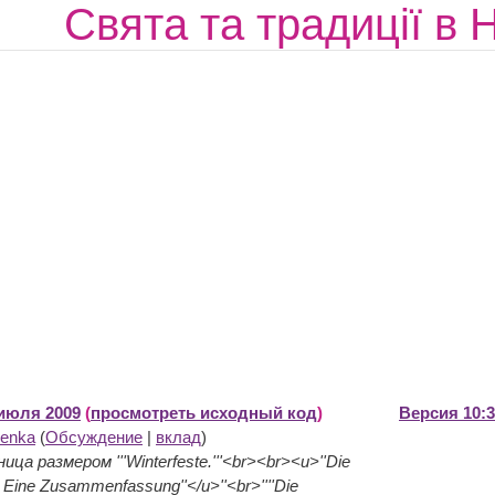
Свята та традиції в 
 июля 2009
(
просмотреть исходный код
)
Версия 10:3
lenka
(
Обсуждение
|
вклад
)
ца размером '''Winterfeste.'''<br><br><u>''Die
 Eine Zusammenfassung''</u>''<br>''''Die