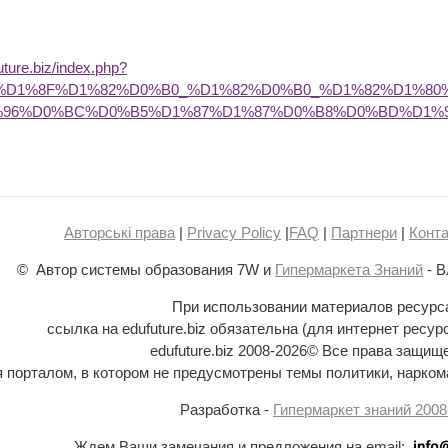
future.biz/index.php?
B2%D1%8F%D1%82%D0%B0_%D1%82%D0%B0_%D1%82%D1%8
%96%D0%BC%D0%B5%D1%87%D1%87%D0%B8%D0%BD%D1%
Авторські права
|
Privacy Policy
|
FAQ
|
Партнери
|
Конта
© Автор системы образования 7W и
Гипермаркета Знаний
- В
При использовании материалов ресурс
ссылка на edufuture.biz обязательна (для интернет ресур
edufuture.biz 2008-
2026© Все права защищ
ся порталом, в котором не предусмотрены темы политики, наркома
Разработка -
Гипермаркет знаний 2008
Ждем Ваши замечания и предложения на email: