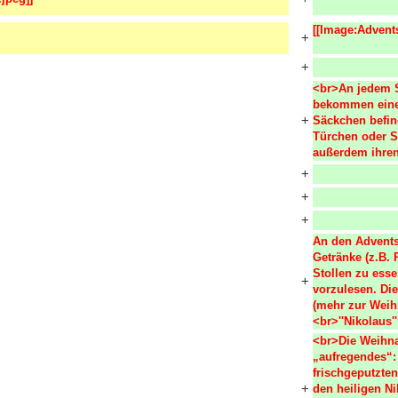
[[Image:Advents
+
+
<br>An jedem S
bekommen einen
+
Säckchen befind
Türchen oder Sä
außerdem ihren
+
+
+
An den Advents
Getränke (z.B. 
Stollen zu ess
+
vorzulesen. Die
(mehr zur Weih
<br>''Nikolaus''
<br>Die Weihna
„aufregendes“: 
frischgeputzten
+
den heiligen Ni