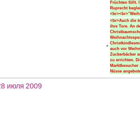
Früchten füllt.
Ruprecht beglei
<br><br>''Weih
<br>Auch die tr
ihre Tore. An 
Christbaumschm
Weihnachtsspez
Christkindlesmä
+
auch vor Weihn
Zuckerbäcker au
zu errichten. D
Marktbesucher 
Nüsse angebote
28 июля 2009