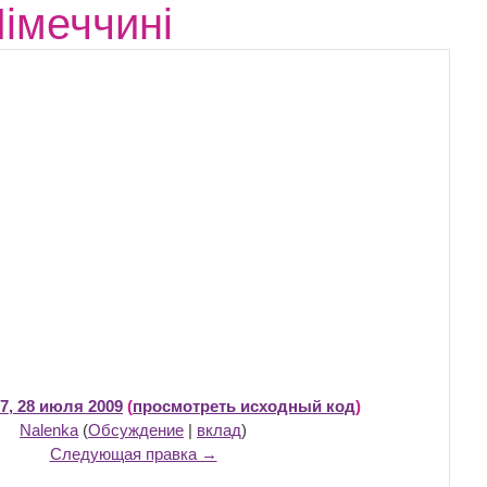
Німеччині
7, 28 июля 2009
(
просмотреть исходный код
)
Nalenka
(
Обсуждение
|
вклад
)
Следующая правка →