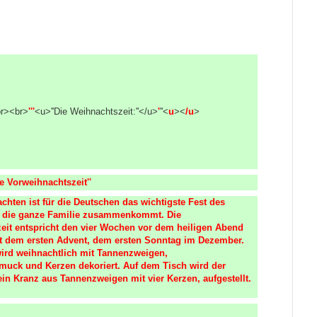
<br><br>
'''
<u>''Die Weihnachtszeit:''</u>
'
''<
u
><
/u
>
e Vorweihnachtszeit''
nachten ist für die Deutschen das wichtigste Fest des 
 die ganze Familie zusammenkommt. Die 
eit entspricht den vier Wochen vor dem heiligen Abend 
t dem ersten Advent, dem ersten Sonntag im Dezember. 
rd weihnachtlich mit Tannenzweigen, 
uck und Kerzen dekoriert. Auf dem Tisch wird der 
in Kranz aus Tannenzweigen mit vier Kerzen, aufgestellt.
