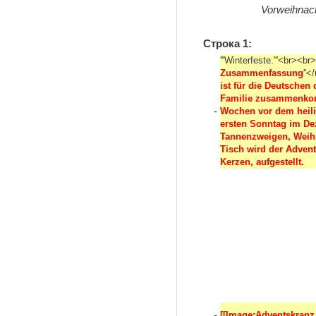
Vorweihnacht
Строка 1:
'''Winterfeste.'''<br><b
Zusammenfassung
''<
ist für die Deutschen
Familie zusammenkomm
-
Wochen vor dem heili
ersten Sonntag im De
Tannenzweigen, Weihn
Tisch wird der Advent
Kerzen, aufgestellt.
-
[[Image:Adventskranz.