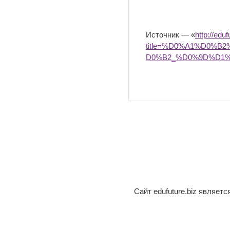
Источник — «
http://edu
title=%D0%A1%D0%
D0%B2_%D0%9D%D1
Сайт edufuture.biz являет