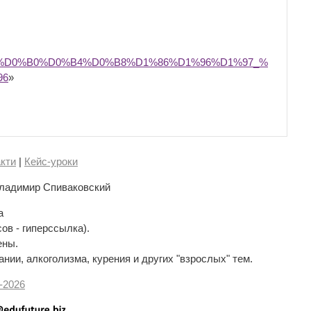
0%D0%B0%D0%B4%D0%B8%D1%86%D1%96%D1%97_%
96
»
кти
|
Кейс-уроки
ладимир Спиваковский
а
сов - гиперссылка).
ены.
нии, алкоголизма, курения и других "взрослых" тем.
-
2026