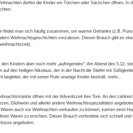
Weihnachten dürfen die Kinder ein Türchen oder Säckchen öffnen. In 
chten.
 findet man sich häufig zusammen, um warme Getränke (z.B. Punsch
dern Weihnachtsgeschichten vorzulesen. Diesen Brauch gibt es etwa
weihnachtszeit).
 den Kindern aber noch mehr „aufregendes“: Am Abend des 5.12. stelle
auf den heiligen Nikolaus, der in der Nacht die Stiefel mit Süßigkeit
begleitet, der mit seiner Rute unartige Kinder bestraft. mehr...
Weihnachtsmärkte öffnen mit der Adventszeit ihre Tore. An den zahlr
n, Glühwein und allerlei andere Weihnachtsspezialitäten angeboten
e Waren auch vor Weihnachten verkaufen zu können, kamen einst Han
ihren Waren zu errichten. Dieser Brauch verbreitete sich schnell u
 Nüsse angeboten.