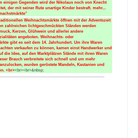
 In einigen Gegenden wird der Nikolaus noch von Knecht 
tet, der mit seiner Rute unartige Kinder bestraft. mehr...
nachstmärkte''
aditionellen Weihnachtsmärkte öffnen mit der Adventszeit 
den zahlreichen lichtgeschmückten Ständen werden 
uck, Kerzen, Glühwein und allerlei andere 
ialitäten angeboten. Weihnachts- oder 
rkte gibt es seit dem 14. Jahrhundert. Um ihre Waren 
achten verkaufen zu können, kamen einst Handwerker und 
f die Idee, auf den Marktplätzen Stände mit ihren Waren 
ieser Brauch verbreitete sich schnell und um mehr 
anzulocken, wurden geröstete Mandeln, Kastanien und 
n. <br>
<br><br>&nbsp;