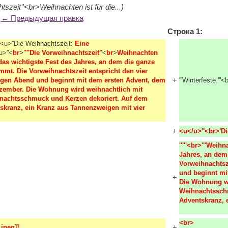
szeit''<br>Weihnachten ist für die...)
← Предыдущая правка
Строка 1:
r><u>''Die Weihnachtszeit:
Eine 
/u>''<
br
>
''''Die Vorweihnachtszeit''
<
br
>
Weihnachten 
 das wichtigste Fest des Jahres, an dem die ganze 
t. Die Vorweihnachtszeit entspricht den vier 
+
gen Abend und beginnt mit dem ersten Advent, dem 
'''Winterfeste.'''
zember. Die Wohnung wird weihnachtlich mit 
achtsschmuck und Kerzen dekoriert. Auf dem 
skranz, ein Kranz aus Tannenzweigen mit vier 
+
<u</u>''<br>'Di
'''''<br>'''Weih
Jahres, an dem
Vorweihnachtsz
und beginnt mi
+
Die Wohnung wi
Weihnachtsschm
Adventskranz, e
<br>

+
jpeg]]