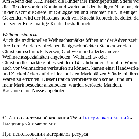
Am Abend des 5.12. stellen die Kinder ihre frischgeputzten Stiefel vo
die Tür oder vor den Kamin und warten auf den heiligen Nikolaus, de
in der Nacht die Stiefel mit Süßigkeiten und Früchten füllt. In einigen
Gegenden wird der Nikolaus noch von Knecht Ruprecht begleitet, de
mit seiner Rute unartige Kinder bestraft. mehr...
Weihnachstmärkte
Auch die traditionellen Weihnachtsmärkte öffnen mit der Adventszeit
ihre Tore. An den zahlreichen lichtgeschmückten Ständen werden
Christbaumschmuck, Kerzen, Glühwein und allerlei andere
Weihnachtsspezialitäten angeboten. Weihnachts- oder
Christkindlesmärkte gibt es seit dem 14. Jahrhundert. Um ihre Waren
auch vor Weihnachten verkaufen zu können, kamen einst Handwerke
und Zuckerbäcker auf die Idee, auf den Marktplätzen Stände mit ihre
Waren zu errichten. Dieser Brauch verbreitete sich schnell und um
mehr Marktbesucher anzulocken, wurden geröstete Mandeln,
Kastanien und Nüsse angeboten.
© Автор системы образования 7W и
Гипермаркета Знаний
-
Владимир Спиваковский
При использовании материалов ресурса