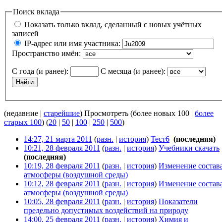
Поиск вклада
Показать только вклад, сделанный с новых учётных
записей
IP-адрес или имя участника:
Пространство имён:
С года (и ранее):
С месяца (и ранее):
(недавние |
старейшие
) Просмотреть (более новых 100 |
более
старых 100
) (
20
|
50
|
100
|
250
|
500
)
14:27, 21 марта 2011
(
разн.
|
история
)
Тест6
‎
(последняя)
10:21, 28 февраля 2011
(
разн.
|
история
)
Учебники скачать
‎
(последняя)
10:19, 28 февраля 2011
(
разн.
|
история
)
Изменение состав
атмосферы (воздушной среды)
‎
10:12, 28 февраля 2011
(
разн.
|
история
)
Изменение состав
атмосферы (воздушной среды)
‎
10:05, 28 февраля 2011
(
разн.
|
история
)
Показатели
предельно допустимых воздействий на природу
‎
14:00, 25 февраля 2011
(
разн.
|
история
)
Химия и