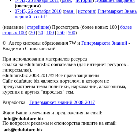
14:42, 25 января 2011
(
разн.
|
история
)
Домашнє завдання
‎
(последняя)
07:45, 26 октября 2010
(
разн.
|
история
)
Гіпермаркет Знань
перший в світі!
‎
(недавние |
старейшие
) Просмотреть (более новых 100 |
более
старых 100
) (
20
|
50
|
100
|
250
|
500
)
© Автор системы образования 7W и
Гипермаркета Знаний
-
Владимир Спиваковский
При использовании материалов ресурса
ссылка на edufuture.biz обязательна (для интернет ресурсов -
гиперссылка).
edufuture.biz 2008-2017© Все права защищены.
Сайт edufuture.biz является порталом, в котором не
предусмотрены темы политики, наркомании, алкоголизма,
курения и других "взрослых" тем.
Разработка -
Гипермаркет знаний 2008-2017
Ждем Ваши замечания и предложения на email:
По вопросам рекламы и спонсорства пишите на email: