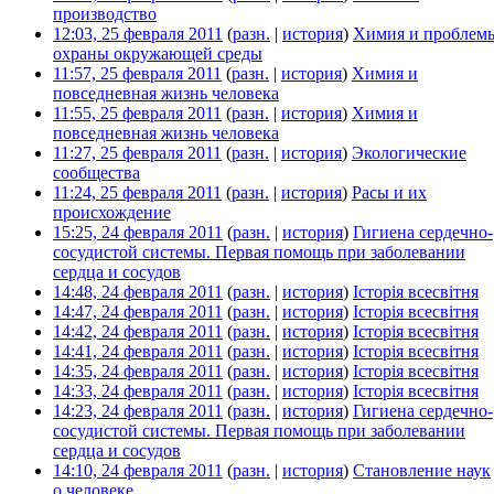
производство
‎
12:03, 25 февраля 2011
(
разн.
|
история
)
Химия и проблем
охраны окружающей среды
‎
11:57, 25 февраля 2011
(
разн.
|
история
)
Химия и
повседневная жизнь человека
‎
11:55, 25 февраля 2011
(
разн.
|
история
)
Химия и
повседневная жизнь человека
‎
11:27, 25 февраля 2011
(
разн.
|
история
)
Экологические
сообщества
‎
11:24, 25 февраля 2011
(
разн.
|
история
)
Расы и их
происхождение
‎
15:25, 24 февраля 2011
(
разн.
|
история
)
Гигиена сердечно-
сосудистой системы. Первая помощь при заболевании
сердца и сосудов
‎
14:48, 24 февраля 2011
(
разн.
|
история
)
Історія всесвітня
‎
14:47, 24 февраля 2011
(
разн.
|
история
)
Історія всесвітня
‎
14:42, 24 февраля 2011
(
разн.
|
история
)
Історія всесвітня
‎
14:41, 24 февраля 2011
(
разн.
|
история
)
Історія всесвітня
‎
14:35, 24 февраля 2011
(
разн.
|
история
)
Історія всесвітня
‎
14:33, 24 февраля 2011
(
разн.
|
история
)
Історія всесвітня
‎
14:23, 24 февраля 2011
(
разн.
|
история
)
Гигиена сердечно-
сосудистой системы. Первая помощь при заболевании
сердца и сосудов
‎
14:10, 24 февраля 2011
(
разн.
|
история
)
Становление наук
о человеке
‎