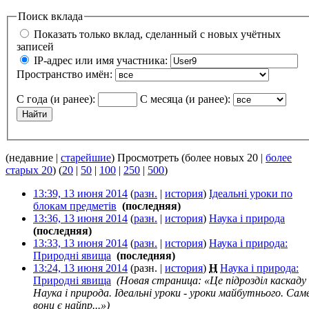
Поиск вклада
Показать только вклад, сделанный с новых учётных
записей
IP-адрес или имя участника:
Пространство имён:
С года (и ранее):
С месяца (и ранее):
(недавние |
старейшие
) Просмотреть (более новых 20 |
более
старых 20
) (
20
|
50
|
100
|
250
|
500
)
13:39, 13 июня 2014
(
разн.
|
история
)
Ідеальні уроки по
блокам предметів
‎
(последняя)
13:36, 13 июня 2014
(
разн.
|
история
)
Наука і природа
‎
(последняя)
13:33, 13 июня 2014
(
разн.
|
история
)
Наука і природа:
Природні явища
‎
(последняя)
13:24, 13 июня 2014
(разн. |
история
)
Н
Наука і природа:
Природні явища
‎
(Новая страница: «Це підрозділ каскаду
Наука і природа. Ідеальні уроки - уроки майбутнього. Сам
вони є найпр...»)