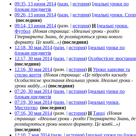
09:35, 13 июня 2014
(
разн.
|
история
)
Ідеальні уроки по
блокам предметів
‎
09:26, 13 июня 2014
(
разн.
|
история
)
Ідеальні уроки. Спор
‎
(последняя)
09:14, 13 июня 2014
(разн. |
история
)
Н
Ідеальні уроки.
Футбол
‎
(Новая страница: «Ідеальні уроки - розділ
Гіпермаркета Знань, де розміщуються уроки нового
формату. Це комбі...»)
(последняя)
12:18, 30 мая 2014
(
разн.
|
история
)
Ідеальні уроки по
блокам предметів
‎
12:17, 30 мая 2014
(
разн.
|
история
)
Особистісне зростання
(последняя)
12:16, 30 мая 2014
(разн. |
история
)
Н
Уроки харизми та
стилю життя
‎
(Новая страница: «Це підрозділ каскаду
Особистісне зростання ідеальних уроків. Ідеальні уроки -
уроки майбу...»)
(последняя)
07:20, 30 мая 2014
(
разн.
|
история
)
Ідеальні уроки по
блокам предметів
‎
07:19, 30 мая 2014
(
разн.
|
история
)
Ідеальні уроки.
Мистецтво
‎
(последняя)
07:16, 30 мая 2014
(разн. |
история
)
Н
Танці
‎
(Новая
страница: «Ідеальні уроки - розділ Гіпермаркета Знань, де
розміщуються уроки нового формату. Це комбі...»)
(последняя)
12:10, 7 мая 2014
(
разн.
|
история
)
Ідеальні уроки по блок