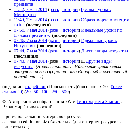
предметів
‎
11:52, 7 мая 2014
(
разн.
|
история
)
Ідеальні уроки.
Мистецтво
‎
11:49, 7 мая 2014
(
разн.
|
история
)
Образотворче мистецтв
та ін.
‎
(последняя)
07:50, 7 мая 2014
(
разн.
|
история
)
Идеальные уроки по
блокам предметов
‎
(последняя)
07:46, 7 мая 2014
(
разн.
|
история
)
Идеальные уроки.
Искусство
‎
(последняя)
07:44, 7 мая 2014
(
разн.
|
история
)
Другие виды искусства
‎
(последняя)
07:43, 7 мая 2014
(разн. |
история
)
Н
Другие виды
искусства
‎
(Новая страница: «Идеальные уроки-кейсы -
это уроки нового формата: неординарный и креативный
подход, сис...»)
(недавние |
старейшие
) Просмотреть (более новых 20 |
более
старых 20
) (
20
|
50
|
100
|
250
|
500
)
© Автор системы образования 7W и
Гипермаркета Знаний
-
Владимир Спиваковский
При использовании материалов ресурса
ссылка на edufuture.biz обязательна (для интернет ресурсов -
гиперссылка).