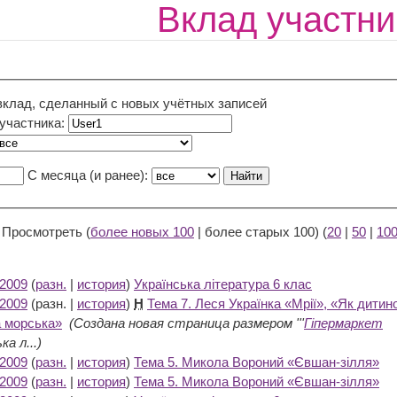
Вклад участни
вклад, сделанный с новых учётных записей
 участника:
С месяца (и ранее):
 Просмотреть (
более новых 100
| более старых 100) (
20
|
50
|
10
 2009
(
разн.
|
история
)
Українська література 6 клас
‎
 2009
(разн. |
история
)
Н
Тема 7. Леся Українка «Мрії», «Як дитин
 морська»
‎
(Создана новая страница размером '''
Гіпермаркет
ка л...)
 2009
(
разн.
|
история
)
Тема 5. Микола Вороний «Євшан-зілля»
‎
 2009
(
разн.
|
история
)
Тема 5. Микола Вороний «Євшан-зілля»
‎