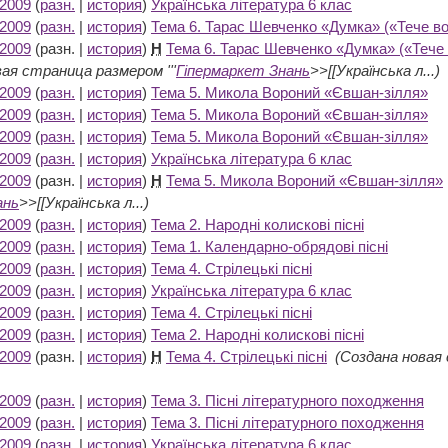
 2009
(
разн.
|
история
)
Українська література 6 клас
‎
 2009
(
разн.
|
история
)
Тема 6. Тарас Шевченко «Думка» («Тече во
 2009
(разн. |
история
)
Н
Тема 6. Тарас Шевченко «Думка» («Тече 
ая страница размером '''
Гіпермаркет Знань
>>[[Українська л...)
 2009
(
разн.
|
история
)
Тема 5. Микола Вороний «Євшан-зілля»
‎
 2009
(
разн.
|
история
)
Тема 5. Микола Вороний «Євшан-зілля»
‎
 2009
(
разн.
|
история
)
Тема 5. Микола Вороний «Євшан-зілля»
‎
 2009
(
разн.
|
история
)
Українська література 6 клас
‎
 2009
(разн. |
история
)
Н
Тема 5. Микола Вороний «Євшан-зілля»
ань
>>[[Українська л...)
 2009
(
разн.
|
история
)
Тема 2. Народні колискові пісні
‎
 2009
(
разн.
|
история
)
Тема 1. Календарно-обрядові пісні
‎
 2009
(
разн.
|
история
)
Тема 4. Стрілецькі пісні
‎
 2009
(
разн.
|
история
)
Українська література 6 клас
‎
 2009
(
разн.
|
история
)
Тема 4. Стрілецькі пісні
‎
 2009
(
разн.
|
история
)
Тема 2. Народні колискові пісні
‎
 2009
(разн. |
история
)
Н
Тема 4. Стрілецькі пісні
‎
(Создана новая 
 2009
(
разн.
|
история
)
Тема 3. Пісні літературного походження
‎
 2009
(
разн.
|
история
)
Тема 3. Пісні літературного походження
‎
 2009
(
разн.
|
история
)
Українська література 6 клас
‎