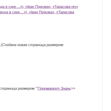
да в синє…»), «Іван Підкова», «Тарасова ніч»
‎
вода в синє…»), «Іван Підкова», «Тарасова
‎
(Создана новая страница размером
страница размером '''
Гіпермаркет Знань
>>