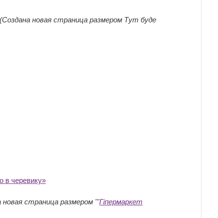
(Создана новая страница размером Тут буде
о в черевику»
‎
 новая страница размером '''
Гіпермаркет