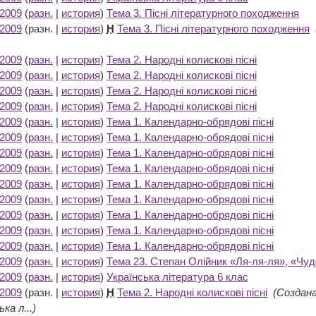
 2009
(
разн.
|
история
)
Тема 3. Пісні літературного походження
‎
 2009
(разн. |
история
)
Н
Тема 3. Пісні літературного походження
‎
 2009
(
разн.
|
история
)
Тема 2. Народні колискові пісні
‎
 2009
(
разн.
|
история
)
Тема 2. Народні колискові пісні
‎
 2009
(
разн.
|
история
)
Тема 2. Народні колискові пісні
‎
 2009
(
разн.
|
история
)
Тема 2. Народні колискові пісні
‎
 2009
(
разн.
|
история
)
Тема 1. Календарно-обрядові пісні
‎
 2009
(
разн.
|
история
)
Тема 1. Календарно-обрядові пісні
‎
 2009
(
разн.
|
история
)
Тема 1. Календарно-обрядові пісні
‎
 2009
(
разн.
|
история
)
Тема 1. Календарно-обрядові пісні
‎
 2009
(
разн.
|
история
)
Тема 1. Календарно-обрядові пісні
‎
 2009
(
разн.
|
история
)
Тема 1. Календарно-обрядові пісні
‎
 2009
(
разн.
|
история
)
Тема 1. Календарно-обрядові пісні
‎
 2009
(
разн.
|
история
)
Тема 1. Календарно-обрядові пісні
‎
 2009
(
разн.
|
история
)
Тема 1. Календарно-обрядові пісні
‎
 2009
(
разн.
|
история
)
Тема 23. Степан Олійник «Ля-ля-ля», «Чуд
 2009
(
разн.
|
история
)
Українська література 6 клас
‎
 2009
(разн. |
история
)
Н
Тема 2. Народні колискові пісні
‎
(Создана
ка л...)