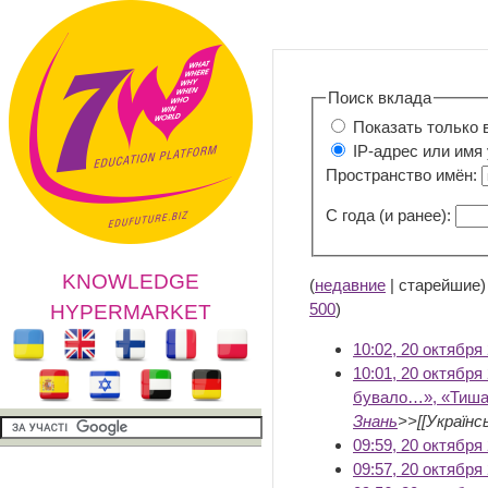
Поиск вклада
Показать только 
IP-адрес или имя
Пространство имён:
С года (и ранее):
KNOWLEDGE
(
недавние
| старейшие)
500
)
HYPERMARKET
10:02, 20 октября
10:01, 20 октября
бувало…», «Тиша
Знань
>>[[Українсь
09:59, 20 октября
09:57, 20 октября