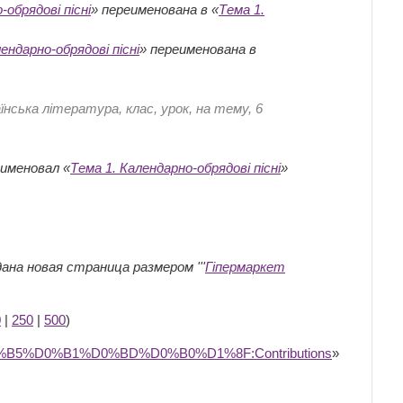
-обрядові пісні
» переименована в «
Тема 1.
ендарно-обрядові пісні
» переименована в
їнська література, клас, урок, на тему, 6
еименовал «
Тема 1. Календарно-обрядові пісні
»
ана новая страница размером '''
Гіпермаркет
0
|
250
|
500
)
%D0%B5%D0%B1%D0%BD%D0%B0%D1%8F:Contributions
»