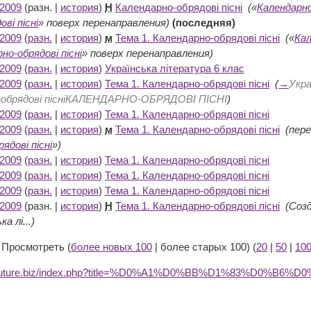
 2009
(разн. |
история
)
Н
Календарно-обрядові пісні
‎
(«
Календарно
ві пісні
» поверх перенаправления)
(последняя)
 2009
(
разн.
|
история
)
м
Тема 1. Календарно-обрядові пісні
‎
(«
Кал
но-обрядові пісні
» поверх перенаправления)
 2009
(
разн.
|
история
)
Українська література 6 клас
‎
 2009
(
разн.
|
история
)
Тема 1. Календарно-обрядові пісні
‎
(
→
Укра
о-обрядові пісніКАЛЕНДАРНО-ОБРЯДОВІ ПІСНІ
)
 2009
(
разн.
|
история
)
Тема 1. Календарно-обрядові пісні
‎
 2009
(
разн.
|
история
)
м
Тема 1. Календарно-обрядові пісні
‎
(пер
ядові пісні
»)
 2009
(
разн.
|
история
)
Тема 1. Календарно-обрядові пісні
‎
 2009
(
разн.
|
история
)
Тема 1. Календарно-обрядові пісні
‎
 2009
(
разн.
|
история
)
Тема 1. Календарно-обрядові пісні
‎
 2009
(разн. |
история
)
Н
Тема 1. Календарно-обрядові пісні
‎
(Созд
а лі...)
 Просмотреть (
более новых 100
| более старых 100) (
20
|
50
|
10
dufuture.biz/index.php?title=%D0%A1%D0%BB%D1%83%D0%B6