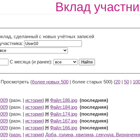
Вклад участни
вклад, сделанный с новых учётных записей
 участника:
С месяца (и ранее):
 Просмотреть (
более новых 500
| более старых 500) (
20
|
50
|
10
2009
(разн. |
история
)
Н
Файл:186.jpg
‎
(последняя)
2009
(разн. |
история
)
Н
Файл:184.jpg
‎
(последняя)
2009
(разн. |
история
)
Н
Файл:174.jpg
‎
(последняя)
2009
(разн. |
история
)
Н
Файл:167.jpg
‎
(последняя)
2009
(разн. |
история
)
Н
Файл:166.jpg
‎
(последняя)
2009
(
разн.
|
история
)
Доба, година, хвилина, секунда. Визначенн