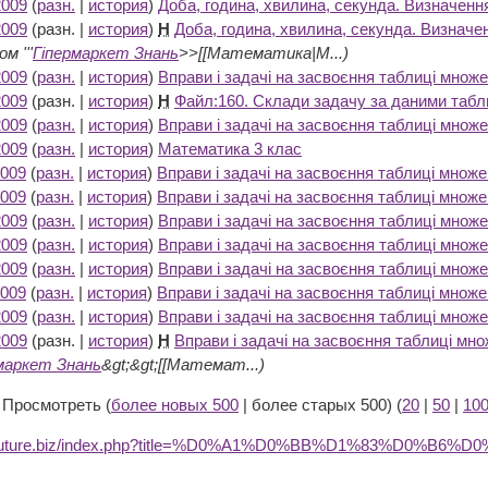
2009
(
разн.
|
история
)
Доба, година, хвилина, секунда. Визначенн
2009
(разн. |
история
)
Н
Доба, година, хвилина, секунда. Визначе
м '''
Гіпермаркет Знань
>>[[Математика|М...)
2009
(
разн.
|
история
)
Вправи і задачі на засвоєння таблиці множ
2009
(разн. |
история
)
Н
Файл:160. Склади задачу за даними табли
2009
(
разн.
|
история
)
Вправи і задачі на засвоєння таблиці множ
2009
(
разн.
|
история
)
Математика 3 клас
‎
2009
(
разн.
|
история
)
Вправи і задачі на засвоєння таблиці множ
2009
(
разн.
|
история
)
Вправи і задачі на засвоєння таблиці множ
2009
(
разн.
|
история
)
Вправи і задачі на засвоєння таблиці множ
2009
(
разн.
|
история
)
Вправи і задачі на засвоєння таблиці множ
2009
(
разн.
|
история
)
Вправи і задачі на засвоєння таблиці множ
2009
(
разн.
|
история
)
Вправи і задачі на засвоєння таблиці множ
2009
(
разн.
|
история
)
Вправи і задачі на засвоєння таблиці множ
2009
(разн. |
история
)
Н
Вправи і задачі на засвоєння таблиці мн
маркет Знань
&gt;&gt;[[Математ...)
 Просмотреть (
более новых 500
| более старых 500) (
20
|
50
|
10
dufuture.biz/index.php?title=%D0%A1%D0%BB%D1%83%D0%B6