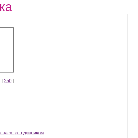
ка
0
|
250
|
я часу за годинником
‎