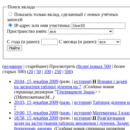
Поиск вклада
Показать только вклад, сделанный с новых учётных
записей
IP-адрес или имя участника:
Пространство имён:
С года (и ранее):
С месяца (и ранее):
(
недавние
| старейшие) Просмотреть (
более новых 500
| более
старых 500) (
20
|
50
|
100
|
250
|
500
)
20:04, 15 декабря 2009
(разн. |
история
)
Н
Вправи і задачі
на засвоєння таблиці ділення на 7
‎
(Создана новая
страница размером '''
Гіпермаркет Знань
>>
[[Математика|М...)
20:03, 15 декабря 2009
(
разн.
|
история
)
Таблиця ділення н
7
‎
19:00, 15 декабря 2009
(
разн.
|
история
)
Математика 3 клас
18:58, 15 декабря 2009
(разн. |
история
)
Н
Розв'язування
задач на застосування таблиць множення і ділення. Задачі 
буквеними даними
‎
(Создана новая страница размером