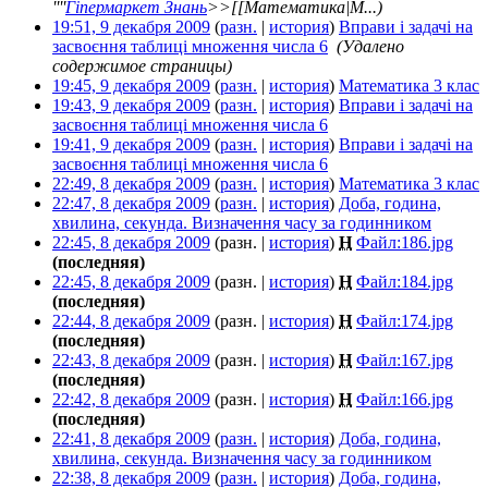
''''
Гіпермаркет Знань
>>[[Математика|М...)
19:51, 9 декабря 2009
(
разн.
|
история
)
Вправи і задачі на
засвоєння таблиці множення числа 6
‎
(Удалено
содержимое страницы)
19:45, 9 декабря 2009
(
разн.
|
история
)
Математика 3 клас
‎
19:43, 9 декабря 2009
(
разн.
|
история
)
Вправи і задачі на
засвоєння таблиці множення числа 6
‎
19:41, 9 декабря 2009
(
разн.
|
история
)
Вправи і задачі на
засвоєння таблиці множення числа 6
‎
22:49, 8 декабря 2009
(
разн.
|
история
)
Математика 3 клас
‎
22:47, 8 декабря 2009
(
разн.
|
история
)
Доба, година,
хвилина, секунда. Визначення часу за годинником
‎
22:45, 8 декабря 2009
(разн. |
история
)
Н
Файл:186.jpg
‎
(последняя)
22:45, 8 декабря 2009
(разн. |
история
)
Н
Файл:184.jpg
‎
(последняя)
22:44, 8 декабря 2009
(разн. |
история
)
Н
Файл:174.jpg
‎
(последняя)
22:43, 8 декабря 2009
(разн. |
история
)
Н
Файл:167.jpg
‎
(последняя)
22:42, 8 декабря 2009
(разн. |
история
)
Н
Файл:166.jpg
‎
(последняя)
22:41, 8 декабря 2009
(
разн.
|
история
)
Доба, година,
хвилина, секунда. Визначення часу за годинником
‎
22:38, 8 декабря 2009
(
разн.
|
история
)
Доба, година,