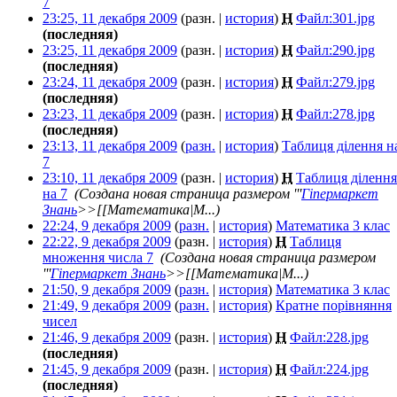
7
‎
23:25, 11 декабря 2009
(разн. |
история
)
Н
Файл:301.jpg
‎
(последняя)
23:25, 11 декабря 2009
(разн. |
история
)
Н
Файл:290.jpg
‎
(последняя)
23:24, 11 декабря 2009
(разн. |
история
)
Н
Файл:279.jpg
‎
(последняя)
23:23, 11 декабря 2009
(разн. |
история
)
Н
Файл:278.jpg
‎
(последняя)
23:13, 11 декабря 2009
(
разн.
|
история
)
Таблиця ділення н
7
‎
23:10, 11 декабря 2009
(разн. |
история
)
Н
Таблиця ділення
на 7
‎
(Создана новая страница размером '''
Гіпермаркет
Знань
>>[[Математика|М...)
22:24, 9 декабря 2009
(
разн.
|
история
)
Математика 3 клас
‎
22:22, 9 декабря 2009
(разн. |
история
)
Н
Таблиця
множення числа 7
‎
(Создана новая страница размером
'''
Гіпермаркет Знань
>>[[Математика|М...)
21:50, 9 декабря 2009
(
разн.
|
история
)
Математика 3 клас
‎
21:49, 9 декабря 2009
(
разн.
|
история
)
Кратне порівняння
чисел
‎
21:46, 9 декабря 2009
(разн. |
история
)
Н
Файл:228.jpg
‎
(последняя)
21:45, 9 декабря 2009
(разн. |
история
)
Н
Файл:224.jpg
‎
(последняя)