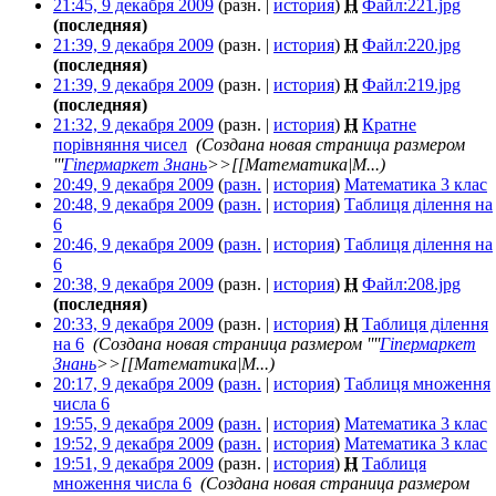
21:45, 9 декабря 2009
(разн. |
история
)
Н
Файл:221.jpg
‎
(последняя)
21:39, 9 декабря 2009
(разн. |
история
)
Н
Файл:220.jpg
‎
(последняя)
21:39, 9 декабря 2009
(разн. |
история
)
Н
Файл:219.jpg
‎
(последняя)
21:32, 9 декабря 2009
(разн. |
история
)
Н
Кратне
порівняння чисел
‎
(Создана новая страница размером
'''
Гіпермаркет Знань
>>[[Математика|М...)
20:49, 9 декабря 2009
(
разн.
|
история
)
Математика 3 клас
‎
20:48, 9 декабря 2009
(
разн.
|
история
)
Таблиця ділення на
6
‎
20:46, 9 декабря 2009
(
разн.
|
история
)
Таблиця ділення на
6
‎
20:38, 9 декабря 2009
(разн. |
история
)
Н
Файл:208.jpg
‎
(последняя)
20:33, 9 декабря 2009
(разн. |
история
)
Н
Таблиця ділення
на 6
‎
(Создана новая страница размером ''''
Гіпермаркет
Знань
>>[[Математика|М...)
20:17, 9 декабря 2009
(
разн.
|
история
)
Таблиця множення
числа 6
‎
19:55, 9 декабря 2009
(
разн.
|
история
)
Математика 3 клас
‎
19:52, 9 декабря 2009
(
разн.
|
история
)
Математика 3 клас
‎
19:51, 9 декабря 2009
(разн. |
история
)
Н
Таблиця
множення числа 6
‎
(Создана новая страница размером