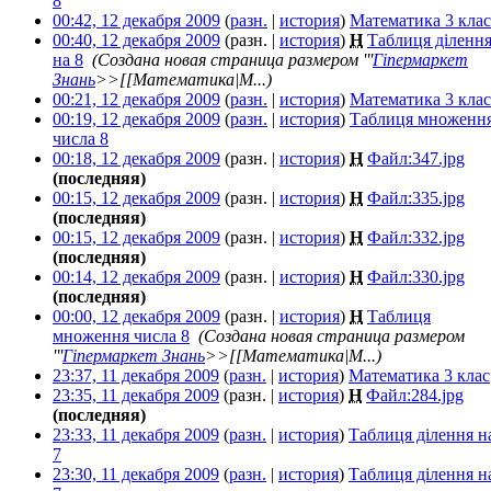
8
‎
00:42, 12 декабря 2009
(
разн.
|
история
)
Математика 3 клас
00:40, 12 декабря 2009
(разн. |
история
)
Н
Таблиця діленн
на 8
‎
(Создана новая страница размером '''
Гіпермаркет
Знань
>>[[Математика|М...)
00:21, 12 декабря 2009
(
разн.
|
история
)
Математика 3 клас
00:19, 12 декабря 2009
(
разн.
|
история
)
Таблиця множенн
числа 8
‎
00:18, 12 декабря 2009
(разн. |
история
)
Н
Файл:347.jpg
‎
(последняя)
00:15, 12 декабря 2009
(разн. |
история
)
Н
Файл:335.jpg
‎
(последняя)
00:15, 12 декабря 2009
(разн. |
история
)
Н
Файл:332.jpg
‎
(последняя)
00:14, 12 декабря 2009
(разн. |
история
)
Н
Файл:330.jpg
‎
(последняя)
00:00, 12 декабря 2009
(разн. |
история
)
Н
Таблиця
множення числа 8
‎
(Создана новая страница размером
'''
Гіпермаркет Знань
>>[[Математика|М...)
23:37, 11 декабря 2009
(
разн.
|
история
)
Математика 3 клас
23:35, 11 декабря 2009
(разн. |
история
)
Н
Файл:284.jpg
‎
(последняя)
23:33, 11 декабря 2009
(
разн.
|
история
)
Таблиця ділення н
7
‎
23:30, 11 декабря 2009
(
разн.
|
история
)
Таблиця ділення н