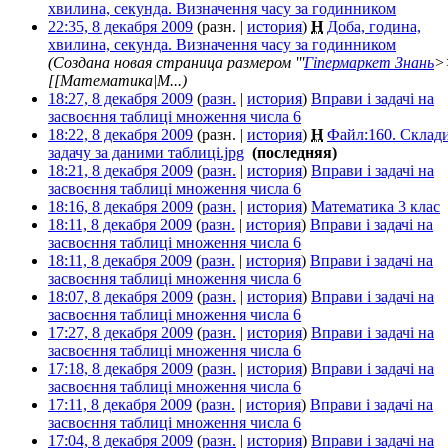
хвилина, секунда. Визначення часу за годинником
‎
22:35, 8 декабря 2009
(разн. |
история
)
Н
Доба, година,
хвилина, секунда. Визначення часу за годинником
‎
(Создана новая страница размером '''
Гіпермаркет Знань
>
[[Математика|М...)
18:27, 8 декабря 2009
(
разн.
|
история
)
Вправи і задачі на
засвоєння таблиці множення числа 6
‎
18:22, 8 декабря 2009
(разн. |
история
)
Н
Файл:160. Склад
задачу за даними таблиці.jpg
‎
(последняя)
18:21, 8 декабря 2009
(
разн.
|
история
)
Вправи і задачі на
засвоєння таблиці множення числа 6
‎
18:16, 8 декабря 2009
(
разн.
|
история
)
Математика 3 клас
‎
18:11, 8 декабря 2009
(
разн.
|
история
)
Вправи і задачі на
засвоєння таблиці множення числа 6
‎
18:11, 8 декабря 2009
(
разн.
|
история
)
Вправи і задачі на
засвоєння таблиці множення числа 6
‎
18:07, 8 декабря 2009
(
разн.
|
история
)
Вправи і задачі на
засвоєння таблиці множення числа 6
‎
17:27, 8 декабря 2009
(
разн.
|
история
)
Вправи і задачі на
засвоєння таблиці множення числа 6
‎
17:18, 8 декабря 2009
(
разн.
|
история
)
Вправи і задачі на
засвоєння таблиці множення числа 6
‎
17:11, 8 декабря 2009
(
разн.
|
история
)
Вправи і задачі на
засвоєння таблиці множення числа 6
‎
17:04, 8 декабря 2009
(
разн.
|
история
)
Вправи і задачі на