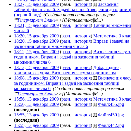
18:27, 15 декабря 2009
(разн. |
история
)
Н
Засвоєння
таблиці ділення на 6. Задачі на спосіб зведення до одиниц
(перший вид)
‎
(Создана новая страница размером
''''
Гіпермаркет Знань
>>[[Математика|М...)
18:21, 15 декабря 2009
(
разн.
|
история
)
Таблиця множенн
числа 6
‎
18:20, 15 декабря 2009
(
разн.
|
история
)
Математика 3 клас
18:20, 15 декабря 2009
(
разн.
|
история
)
Вправи і задачі на
засвоєння таблиці множення числа 6
‎
18:12, 15 декабря 2009
(
разн.
|
история
)
Визначення часу з
годинником. Вправи і задачі на засвоєння таблиці
множення числа 6
‎
18:12, 15 декабря 2009
(
разн.
|
история
)
Доба, година,
хвилина, секунда. Визначення часу за годинником
‎
18:08, 15 декабря 2009
(разн. |
история
)
Н
Визначення час
за годинником. Вправи і задачі на засвоєння таблиці
множення числа 6
‎
(Создана новая страница размером
''''
Гіпермаркет Знань
>>[[Математика|М...)
15:56, 13 декабря 2009
(
разн.
|
история
)
Математика 3 клас
15:56, 13 декабря 2009
(разн. |
история
)
Н
Файл:455.jpg
‎
(последняя)
15:55, 13 декабря 2009
(разн. |
история
)
Н
Файл:450.jpg
‎
(последняя)
15:55, 13 декабря 2009
(разн. |
история
)
Н
Файл:442.jpg
‎
(последняя)