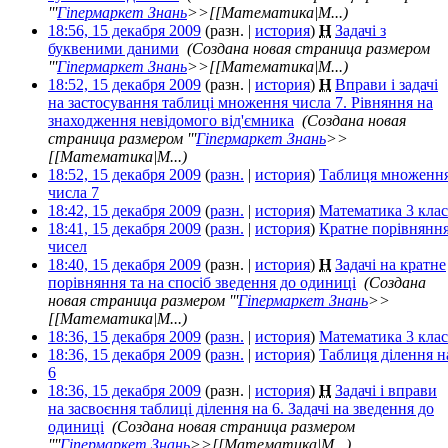
'''
Гіпермаркет Знань
>>[[Математика|М...)
18:56, 15 декабря 2009
(разн. |
история
)
Н
Задачі з
буквеними даними
‎
(Создана новая страница размером
'''
Гіпермаркет Знань
>>[[Математика|М...)
18:52, 15 декабря 2009
(разн. |
история
)
Н
Вправи і задачі
на застосування таблиці множення числа 7. Рівняння на
знаходження невідомого від'ємника
‎
(Создана новая
страница размером '''
Гіпермаркет Знань
>>
[[Математика|М...)
18:52, 15 декабря 2009
(
разн.
|
история
)
Таблиця множенн
числа 7
‎
18:42, 15 декабря 2009
(
разн.
|
история
)
Математика 3 клас
18:41, 15 декабря 2009
(
разн.
|
история
)
Кратне порівнянн
чисел
‎
18:40, 15 декабря 2009
(разн. |
история
)
Н
Задачі на кратне
порівняння та на спосіб зведення до одиниці
‎
(Создана
новая страница размером '''
Гіпермаркет Знань
>>
[[Математика|М...)
18:36, 15 декабря 2009
(
разн.
|
история
)
Математика 3 клас
18:36, 15 декабря 2009
(
разн.
|
история
)
Таблиця ділення н
6
‎
18:36, 15 декабря 2009
(разн. |
история
)
Н
Задачі і вправи
на засвоєння таблиці ділення на 6. Задачі на зведення до
одиниці
‎
(Создана новая страница размером
''''
Гіпермаркет Знань
>>[[Математика|М...)