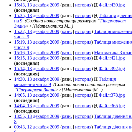
15:43, 13 декабря 2009
(разн. |
история
)
Н
Файл:439.jpg
‎
(последняя)
15:35, 13 декабря 2009
(разн. |
история
)
Н
Таблиця діленн
на 9
‎
(Создана новая страница размером '''
Гіпермаркет
Знань
>>[[Математика|М...)
15:22, 13 декабря 2009
(
разн.
|
история
)
Таблиця множенн
числа 9
‎
15:19, 13 декабря 2009
(
разн.
|
история
)
Таблиця множенн
числа 9
‎
15:16, 13 декабря 2009
(
разн.
|
история
)
Математика 3 клас
15:15, 13 декабря 2009
(разн. |
история
)
Н
Файл:421.jpg
‎
(последняя)
15:14, 13 декабря 2009
(разн. |
история
)
Н
Файл:392.jpg
‎
(последняя)
14:30, 13 декабря 2009
(разн. |
история
)
Н
Таблиця
множення числа 9
‎
(Создана новая страница размером
'''
Гіпермаркет Знань
>>[[Математика|М...)
14:05, 13 декабря 2009
(разн. |
история
)
Н
Файл:378.jpg
‎
(последняя)
14:04, 13 декабря 2009
(разн. |
история
)
Н
Файл:365.jpg
‎
(последняя)
13:55, 13 декабря 2009
(
разн.
|
история
)
Таблиця ділення н
8
‎
00:43, 12 декабря 2009
(
разн.
|
история
)
Таблиця ділення н