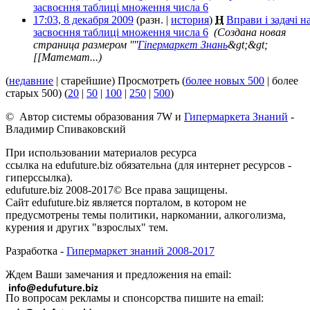
засвоєння таблиці множення числа 6
‎
17:03, 8 декабря 2009
(разн. |
история
)
Н
Вправи і задачі н
засвоєння таблиці множення числа 6
‎
(Создана новая
страница размером ''''
Гіпермаркет Знань
&gt;&gt;
[[Математ...)
(
недавние
| старейшие) Просмотреть (
более новых 500
| более
старых 500) (
20
|
50
|
100
|
250
|
500
)
© Автор системы образования 7W и
Гипермаркета Знаний
-
Владимир Спиваковский
При использовании материалов ресурса
ссылка на edufuture.biz обязательна (для интернет ресурсов -
гиперссылка).
edufuture.biz 2008-2017© Все права защищены.
Сайт edufuture.biz является порталом, в котором не
предусмотрены темы политики, наркомании, алкоголизма,
курения и других "взрослых" тем.
Разработка -
Гипермаркет знаний 2008-2017
Ждем Ваши замечания и предложения на email:
По вопросам рекламы и спонсорства пишите на email: