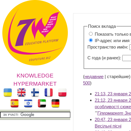
Поиск вклада
Показать только 
IP-адрес или имя
Пространство имён:
С года (и ранее):
KNOWLEDGE
(
недавние
| старейшие)
500
)
HYPERMARKET
21:13, 23 января 
21:12, 23 января 
особливості сюже
'''
Гіпермаркет Зн
20:47, 23 января 
Весільні пісні
‎