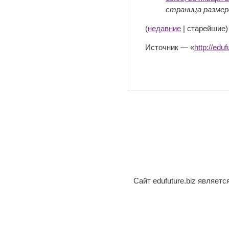
страница размеро
(
недавние
| старейшие)
Источник — «
http://e
Сайт edufuture.biz являет