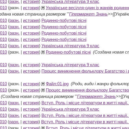
2010
(
разн.
|
история
)
Українська література 9 клас
‎
2010
(разн. |
история
)
Н
Українське весілля-один із жанрів родинн
здана новая страница размером '''
Гіпермаркет Знань
>>[[Українс
2010
(
разн.
|
история
)
Родинно-побутові пісні
‎
2010
(
разн.
|
история
)
Родинно-побутові пісні
‎
2010
(
разн.
|
история
)
Родинно-побутові пісні
‎
2010
(
разн.
|
история
)
Родинно-побутові пісні
‎
2010
(
разн.
|
история
)
Українська література 9 клас
‎
2010
(разн. |
история
)
Н
Родинно-побутові пісні
‎
(Создана новая с
2010
(
разн.
|
история
)
Українська література 9 клас
‎
2010
(
разн.
|
история
)
Процес виникнення фольклору Багатство і 
2010
(разн. |
история
)
Н
Файл:01.jpg
‎
(Роди, види і жанри фолькло
2010
(разн. |
история
)
Н
Процес виникнення фольклору Багатство 
‎
(Создана новая страница размером '''
Гіпермаркет Знань
>>[[Укр
2010
(
разн.
|
история
)
Вступ. Роль і місце літератури в житті нації
2010
(
разн.
|
история
)
Українська література 9 клас
‎
2010
(
разн.
|
история
)
Вступ. Роль і місце літератури в житті нації
2010
(
разн.
|
история
)
Вступ. Роль і місце літератури в житті нації
2010
(разн. |
история
)
Н
Вступ. Роль і місце літератури в житті нац