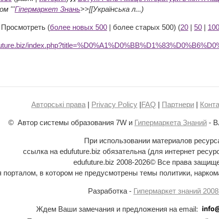
м '''
Гіпермаркет Знань
>>[[Українська л...)
 Просмотреть (
более новых 500
| более старых 500) (
20
|
50
|
10
dufuture.biz/index.php?title=%D0%A1%D0%BB%D1%83%D0%B6
Авторські права
|
Privacy Policy
|
FAQ
|
Партнери
|
Конта
© Автор системы образования 7W и
Гипермаркета Знаний
- В
При использовании материалов ресурс
ссылка на edufuture.biz обязательна (для интернет ресур
edufuture.biz 2008-
2026© Все права защищ
ся порталом, в котором не предусмотрены темы политики, наркома
Разработка -
Гипермаркет знаний 2008
Ждем Ваши замечания и предложения на email: