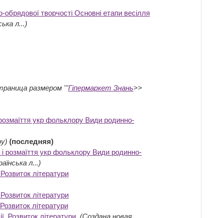
о-обрядової творчості Основні етапи весілля
ька л...)
траница размером '''
Гіпермаркет Знань
>>
розмаїття укр фольклору Види родинно-
ру)
(последняя)
і розмаїття укр фольклору Види родинно-
аїнська л...)
. Розвиток літератури
‎
. Розвиток літератури
‎
. Розвиток літератури
‎
ії. Розвиток літератури
‎
(Создана новая