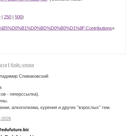
0
|
250
|
500
)
%D0%B5%D0%B1%D0%BD%D0%B0%D1%8F:Contributions
»
кти
|
Кейс-уроки
ладимир Спиваковский
а
сов - гиперссылка).
ены.
нии, алкоголизма, курения и других "взрослых" тем.
-
2026