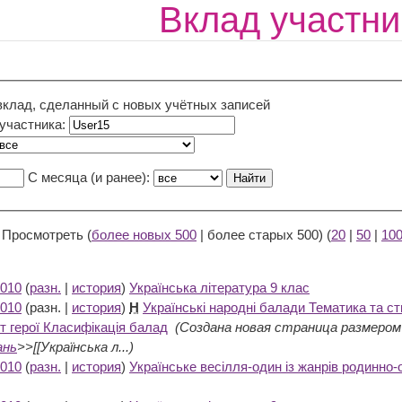
Вклад участни
вклад, сделанный с новых учётных записей
 участника:
С месяца (и ранее):
 Просмотреть (
более новых 500
| более старых 500) (
20
|
50
|
10
2010
(
разн.
|
история
)
Українська література 9 клас
‎
2010
(разн. |
история
)
Н
Українські народні балади Тематика та ст
т герої Класифікація балад
‎
(Создана новая страница размером
ань
>>[[Українська л...)
2010
(
разн.
|
история
)
Українське весілля-один із жанрів родинно-