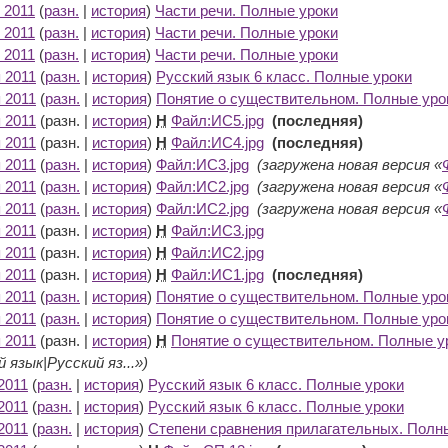
 2011
(
разн.
|
история
)
Части речи. Полные уроки
‎
 2011
(
разн.
|
история
)
Части речи. Полные уроки
‎
 2011
(
разн.
|
история
)
Части речи. Полные уроки
‎
 2011
(
разн.
|
история
)
Русский язык 6 класс. Полные уроки
‎
 2011
(
разн.
|
история
)
Понятие о существительном. Полные уро
 2011
(разн. |
история
)
Н
Файл:ИС5.jpg
‎
(последняя)
 2011
(разн. |
история
)
Н
Файл:ИС4.jpg
‎
(последняя)
 2011
(
разн.
|
история
)
Файл:ИС3.jpg
‎
(загружена новая версия «
 2011
(
разн.
|
история
)
Файл:ИС2.jpg
‎
(загружена новая версия «
 2011
(
разн.
|
история
)
Файл:ИС2.jpg
‎
(загружена новая версия «
 2011
(разн. |
история
)
Н
Файл:ИС3.jpg
‎
 2011
(разн. |
история
)
Н
Файл:ИС2.jpg
‎
 2011
(разн. |
история
)
Н
Файл:ИС1.jpg
‎
(последняя)
 2011
(
разн.
|
история
)
Понятие о существительном. Полные уро
 2011
(
разн.
|
история
)
Понятие о существительном. Полные уро
 2011
(разн. |
история
)
Н
Понятие о существительном. Полные у
й язык|Русский яз...»)
2011
(
разн.
|
история
)
Русский язык 6 класс. Полные уроки
‎
2011
(
разн.
|
история
)
Русский язык 6 класс. Полные уроки
‎
2011
(
разн.
|
история
)
Степени сравнения прилагательных. Полн