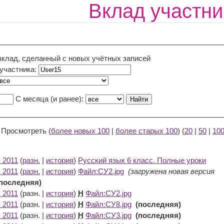
Вклад участни
вклад, сделанный с новых учётных записей
 участника:
С месяца (и ранее):
) Просмотреть (
более новых 100
|
более старых 100
) (
20
|
50
|
10
 2011
(
разн.
|
история
)
Русский язык 6 класс. Полные уроки
‎
 2011
(
разн.
|
история
)
Файл:СУ2.jpg
‎
(загружена новая версия
(последняя)
 2011
(разн. |
история
)
Н
Файл:СУ2.jpg
‎
 2011
(разн. |
история
)
Н
Файл:СУ8.jpg
‎
(последняя)
 2011
(разн. |
история
)
Н
Файл:СУ3.jpg
‎
(последняя)