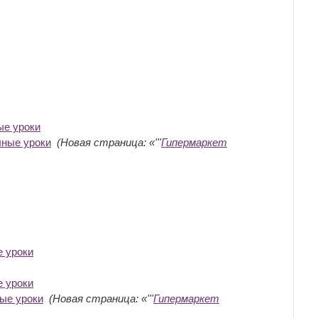
ые уроки
‎
лные уроки
‎
(Новая страница: «'''
Гипермаркет
е уроки
‎
е уроки
‎
ые уроки
‎
(Новая страница: «'''
Гипермаркет