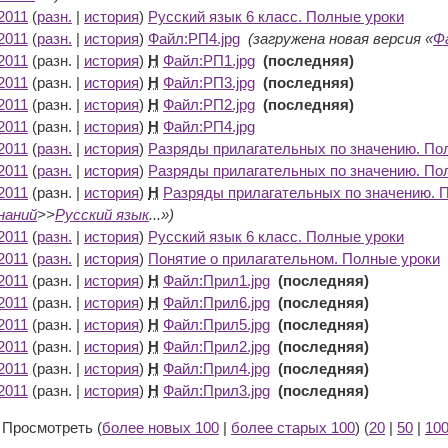
2011
(
разн.
|
история
)
Русский язык 6 класс. Полные уроки
‎
2011
(
разн.
|
история
)
Файл:РП4.jpg
‎
(загружена новая версия «
Ф
2011
(разн. |
история
)
Н
Файл:РП1.jpg
‎
(последняя)
2011
(разн. |
история
)
Н
Файл:РП3.jpg
‎
(последняя)
2011
(разн. |
история
)
Н
Файл:РП2.jpg
‎
(последняя)
2011
(разн. |
история
)
Н
Файл:РП4.jpg
‎
2011
(
разн.
|
история
)
Разряды прилагательных по значению. По
2011
(
разн.
|
история
)
Разряды прилагательных по значению. По
2011
(разн. |
история
)
Н
Разряды прилагательных по значению. 
наний
>>
Русский язык
...»)
2011
(
разн.
|
история
)
Русский язык 6 класс. Полные уроки
‎
2011
(
разн.
|
история
)
Понятие о прилагательном. Полные уроки
‎
2011
(разн. |
история
)
Н
Файл:Прил1.jpg
‎
(последняя)
2011
(разн. |
история
)
Н
Файл:Прил6.jpg
‎
(последняя)
2011
(разн. |
история
)
Н
Файл:Прил5.jpg
‎
(последняя)
2011
(разн. |
история
)
Н
Файл:Прил2.jpg
‎
(последняя)
2011
(разн. |
история
)
Н
Файл:Прил4.jpg
‎
(последняя)
2011
(разн. |
история
)
Н
Файл:Прил3.jpg
‎
(последняя)
) Просмотреть (
более новых 100
|
более старых 100
) (
20
|
50
|
10