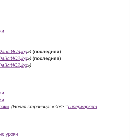
ки
‎
Файл:ИС3.jpg
»)
(последняя)
Файл:ИС2.jpg
»)
(последняя)
Файл:ИС2.jpg
»)
ки
‎
ки
‎
роки
‎
(Новая страница: «<br> '''
Гипермаркет
ые уроки
‎