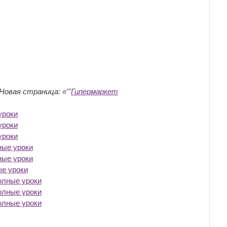
Новая страница: «'''
Гипермаркет
уроки
‎
уроки
‎
уроки
‎
ные уроки
‎
ные уроки
‎
ые уроки
‎
олные уроки
‎
олные уроки
‎
олные уроки
‎
‎
‎