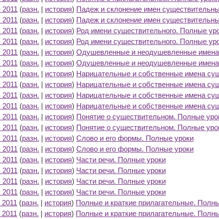
 2011
(
разн.
|
история
)
Падеж и склонение имен существительны
 2011
(
разн.
|
история
)
Падеж и склонение имен существительны
 2011
(
разн.
|
история
)
Род имени существительного. Полные ур
 2011
(
разн.
|
история
)
Род имени существительного. Полные ур
 2011
(
разн.
|
история
)
Одушевленные и неодушевленные имена
 2011
(
разн.
|
история
)
Одушевленные и неодушевленные имена
 2011
(
разн.
|
история
)
Нарицательные и собственные имена су
 2011
(
разн.
|
история
)
Нарицательные и собственные имена су
 2011
(
разн.
|
история
)
Нарицательные и собственные имена су
 2011
(
разн.
|
история
)
Нарицательные и собственные имена су
 2011
(
разн.
|
история
)
Понятие о существительном. Полные уро
 2011
(
разн.
|
история
)
Понятие о существительном. Полные уро
 2011
(
разн.
|
история
)
Слово и его формы. Полные уроки
‎
 2011
(
разн.
|
история
)
Слово и его формы. Полные уроки
‎
 2011
(
разн.
|
история
)
Части речи. Полные уроки
‎
 2011
(
разн.
|
история
)
Части речи. Полные уроки
‎
 2011
(
разн.
|
история
)
Части речи. Полные уроки
‎
 2011
(
разн.
|
история
)
Части речи. Полные уроки
‎
 2011
(
разн.
|
история
)
Полные и краткие прилагательные. Полн
 2011
(
разн.
|
история
)
Полные и краткие прилагательные. Полн