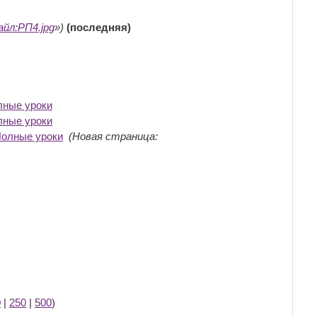
айл:РП4.jpg
»)
(последняя)
лные уроки
‎
лные уроки
‎
Полные уроки
‎
(Новая страница:
0
|
250
|
500
)