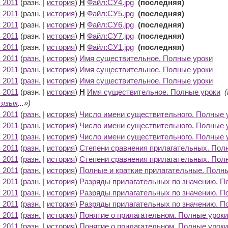
 2011
(разн. |
история
)
Н
Файл:СУ4.jpg
‎
(последняя)
 2011
(разн. |
история
)
Н
Файл:СУ5.jpg
‎
(последняя)
 2011
(разн. |
история
)
Н
Файл:СУ6.jpg
‎
(последняя)
 2011
(разн. |
история
)
Н
Файл:СУ7.jpg
‎
(последняя)
 2011
(разн. |
история
)
Н
Файл:СУ1.jpg
‎
(последняя)
 2011
(
разн.
|
история
)
Имя существительное. Полные уроки
‎
 2011
(
разн.
|
история
)
Имя существительное. Полные уроки
‎
 2011
(
разн.
|
история
)
Имя существительное. Полные уроки
‎
 2011
(разн. |
история
)
Н
Имя существительное. Полные уроки
‎
(
 язык
...»)
 2011
(
разн.
|
история
)
Число имени существительного. Полные 
 2011
(
разн.
|
история
)
Число имени существительного. Полные 
 2011
(
разн.
|
история
)
Число имени существительного. Полные 
 2011
(
разн.
|
история
)
Степени сравнения прилагательных. Пол
 2011
(
разн.
|
история
)
Степени сравнения прилагательных. Пол
 2011
(
разн.
|
история
)
Полные и краткие прилагательные. Полн
 2011
(
разн.
|
история
)
Разряды прилагательных по значению. П
 2011
(
разн.
|
история
)
Разряды прилагательных по значению. П
 2011
(
разн.
|
история
)
Разряды прилагательных по значению. П
 2011
(
разн.
|
история
)
Понятие о прилагательном. Полные уроки
 2011
(
разн.
|
история
)
Понятие о прилагательном. Полные уроки