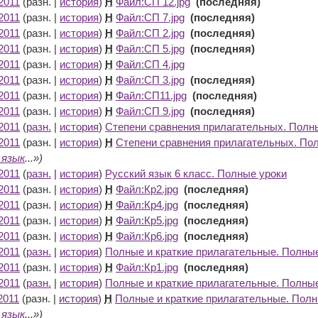
2011
(разн. |
история
)
Н
Файл:СП 12.jpg
‎
(последняя)
2011
(разн. |
история
)
Н
Файл:СП 7.jpg
‎
(последняя)
2011
(разн. |
история
)
Н
Файл:СП 2.jpg
‎
(последняя)
2011
(разн. |
история
)
Н
Файл:СП 5.jpg
‎
(последняя)
2011
(разн. |
история
)
Н
Файл:СП 4.jpg
‎
2011
(разн. |
история
)
Н
Файл:СП 3.jpg
‎
(последняя)
2011
(разн. |
история
)
Н
Файл:СП11.jpg
‎
(последняя)
2011
(разн. |
история
)
Н
Файл:СП 9.jpg
‎
(последняя)
2011
(
разн.
|
история
)
Степени сравнения прилагательных. Полн
2011
(разн. |
история
)
Н
Степени сравнения прилагательных. По
 язык
...»)
2011
(
разн.
|
история
)
Русский язык 6 класс. Полные уроки
‎
2011
(разн. |
история
)
Н
Файл:Кр2.jpg
‎
(последняя)
2011
(разн. |
история
)
Н
Файл:Кр4.jpg
‎
(последняя)
2011
(разн. |
история
)
Н
Файл:Кр5.jpg
‎
(последняя)
2011
(разн. |
история
)
Н
Файл:Кр6.jpg
‎
(последняя)
2011
(
разн.
|
история
)
Полные и краткие прилагательные. Полны
2011
(разн. |
история
)
Н
Файл:Кр1.jpg
‎
(последняя)
2011
(
разн.
|
история
)
Полные и краткие прилагательные. Полны
2011
(разн. |
история
)
Н
Полные и краткие прилагательные. Полн
 язык
...»)