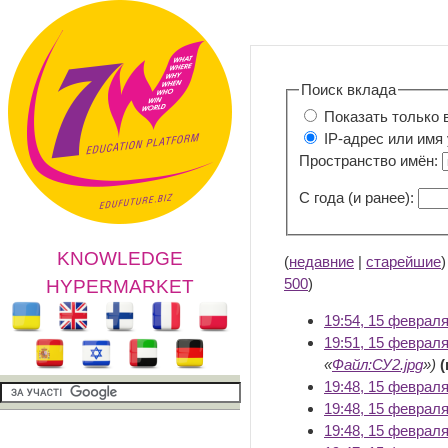
Поиск вклада
Показать только 
IP-адрес или имя
Пространство имён:
С года (и ранее):
KNOWLEDGE
(
недавние
|
старейшие
500
)
HYPERMARKET
19:54, 15 февраля
19:51, 15 февраля
«
Файл:СУ2.jpg
»)
19:48, 15 февраля
19:48, 15 февраля
19:48, 15 февраля