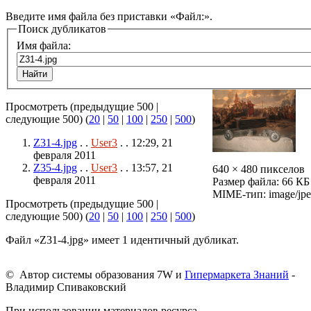
Введите имя файла без приставки «Файл:».
Поиск дубликатов
Имя файла:
Просмотреть (предыдущие 500 |
следующие 500) (
20
|
50
|
100
|
250
|
500
)
Z31-4.jpg
. .
User3
. . 12:29, 21
февраля 2011
Z35-4.jpg
. .
User3
. . 13:57, 21
640 × 480 пикселов
февраля 2011
Размер файла: 66 КБ
MIME-тип: image/jp
Просмотреть (предыдущие 500 |
следующие 500) (
20
|
50
|
100
|
250
|
500
)
Файл «Z31-4.jpg» имеет 1 идентичный дубликат.
© Автор системы образования 7W и
Гипермаркета Знаний
-
Владимир Спиваковский
При использовании материалов ресурса