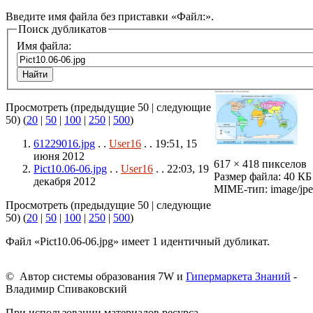
Введите имя файла без приставки «Файл:».
Поиск дубликатов
Имя файла:
Просмотреть (предыдущие 50 | следующие
50) (
20
|
50
|
100
|
250
|
500
)
61229016.jpg
. .
User16
. . 19:51, 15
июня 2012
617 × 418 пикселов
Pict10.06-06.jpg
. .
User16
. . 22:03, 19
Размер файла: 40 КБ
декабря 2012
MIME-тип: image/jp
Просмотреть (предыдущие 50 | следующие
50) (
20
|
50
|
100
|
250
|
500
)
Файл «Pict10.06-06.jpg» имеет 1 идентичный дубликат.
© Автор системы образования 7W и
Гипермаркета Знаний
-
Владимир Спиваковский
При использовании материалов ресурса