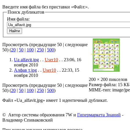
Введите имя файла без приставки «Файл:».
Поиск дубликатов
Имя файла:
Просмотреть (предыдущие 50 | следующие
50) (
20
|
50
|
100
|
250
|
500
)
Ua alfavit.jpg
. .
User10
. . 23:06, 16
ноября 2010
Алфав т.jpg
. .
User10
. . 22:33, 15
ноября 2010
200 × 200 пикселов
Размер файла: 15 КБ
Просмотреть (предыдущие 50 | следующие
MIME-тип: image/jp
50) (
20
|
50
|
100
|
250
|
500
)
Файл «Ua_alfavit.jpg» имеет 1 идентичный дубликат.
© Автор системы образования 7W и
Гипермаркета Знаний
-
Владимир Спиваковский
При использовании материалов ресурса