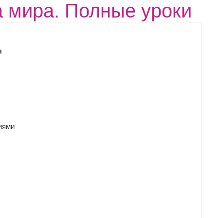
 мира. Полные уроки
я
иями