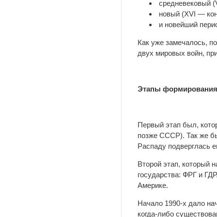
средневековый (
новый (XVI — кон
и новейший перио
Как уже замечалось, п
двух мировых войн, при
Этапы формирования 
Первый этап был, кото
позже СССР). Так же бы
Распаду подверглась е
Второй этап, который 
государства: ФРГ и ГДР
Америке.
Начало 1990-х дало нач
когда-либо существова