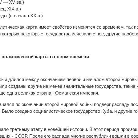
V — XV вв.)
ец XIX в.)
ды (с начала XX в.)
олитическая карта имеет свойство изменятся со временем, так 
 которых некоторые государства исчезали с нее, другие наоборо
политической карты в новом времени:
рый длился между окончанием первой и началом второй мировых
ли созданы другие не менее значительные государства, такие к
ще одна великая страна - Османская империя.
начался по окончании второй мировой войны подверг распаду по
. Было создано социалистическое государство Куба, и другие го
ало третьему этапу в новейшей истории. В этот период произош
вших - СССР. После его распада многие республики вошли в со