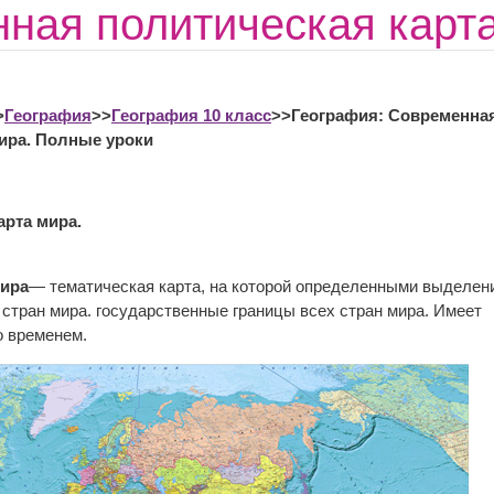
ная политическая карта
>
География
>>
География 10 класс
>>География: Современна
ира. Полные уроки
арта мира.
мира
— тематическая карта, на которой определенными выделен
 стран мира. государственные границы всех стран мира. Имеет
о временем.