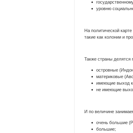
государственному
уровню социально
На политической карте
такие как колонии и пр
Также страны делятся 
островные (Индон
материковые (Авс
имеющие выход к 
не имеющие выход
И по величине занимае
очень большие (Р
большие;