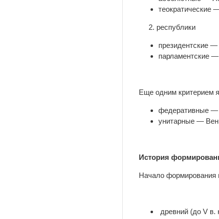
теократические —
2. республики
президентские — 
парламентские —
Еще одним критерием 
федеративные — 
унитарные — Венг
История формировани
Начало формирования п
древний (до V в. н