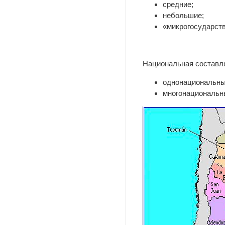
средние;
небольшие;
«микрогосударств
Национальная составля
однонациональны
многонациональны