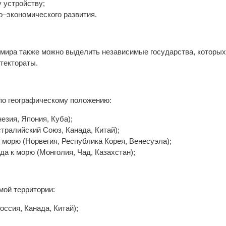
 устройству;
–экономического развития.
 мира также можно выделить независимые государства, которы
отектораты.
по географическому положению:
езия, Япония, Куба);
тралийский Союз, Канада, Китай);
морю (Норвегия, Республика Корея, Венесуэла);
а к морю (Монголия, Чад, Казахстан);
мой территории:
оссия, Канада, Китай);