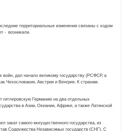
последние территориальные изменения связаны с ходом
т - возникали.
 войн, дал начало великому государству (РСФСР, а
ак Чехословакия, Австрия и Венгрия. К странам.
ст гитлеровскую Германию на два отдельных
сударства в Азии, Океании, Африке, а также Латинской
ел закат самого могущественного государства, из
став Содружества Независимых государств (СНГ). С