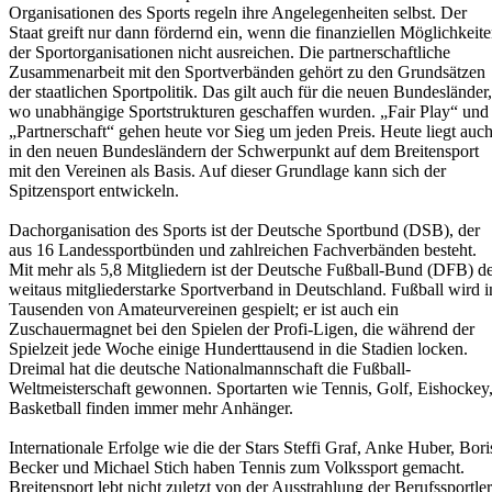
Organisationen des Sports regeln ihre Angelegenheiten selbst. Der
Staat greift nur dann fördernd ein, wenn die finanziellen Möglichkeit
der Sportorganisationen nicht ausreichen. Die partnerschaftliche
Zusammenarbeit mit den Sportverbänden gehört zu den Grundsätzen
der staatlichen Sportpolitik. Das gilt auch für die neuen Bundesländer,
wo unabhängige Sportstrukturen geschaffen wurden. „Fair Play“ und
„Partnerschaft“ gehen heute vor Sieg um jeden Preis. Heute liegt auc
in den neuen Bundesländern der Schwerpunkt auf dem Breitensport
mit den Vereinen als Basis. Auf dieser Grundlage kann sich der
Spitzensport entwickeln.
Dachorganisation des Sports ist der Deutsche Sportbund (DSB), der
aus 16 Landessportbünden und zahlreichen Fachverbänden besteht.
Mit mehr als 5,8 Mitgliedern ist der Deutsche Fußball-Bund (DFB) d
weitaus mitgliederstarke Sportverband in Deutschland. Fußball wird i
Tausenden von Amateurvereinen gespielt; er ist auch ein
Zuschauermagnet bei den Spielen der Profi-Ligen, die während der
Spielzeit jede Woche einige Hunderttausend in die Stadien locken.
Dreimal hat die deutsche Nationalmannschaft die Fußball-
Weltmeisterschaft gewonnen. Sportarten wie Tennis, Golf, Eishockey
Basketball finden immer mehr Anhänger.
Internationale Erfolge wie die der Stars Steffi Graf, Anke Huber, Bori
Becker und Michael Stich haben Tennis zum Volkssport gemacht.
Breitensport lebt nicht zuletzt von der Ausstrahlung der Berufssportler