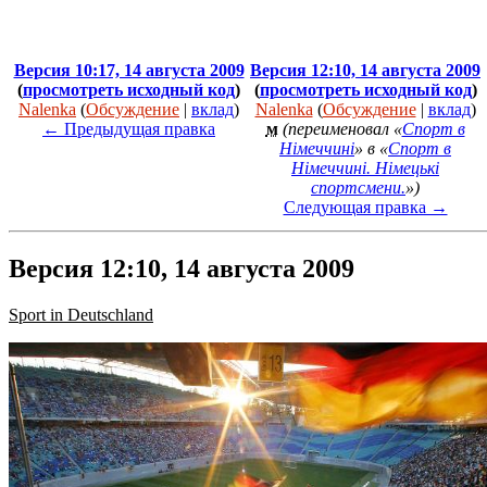
Версия 10:17, 14 августа 2009
Версия 12:10, 14 августа 2009
(
просмотреть исходный код
)
(
просмотреть исходный код
)
Nalenka
(
Обсуждение
|
вклад
)
Nalenka
(
Обсуждение
|
вклад
)
← Предыдущая правка
м
(переименовал «
Спорт в
Німеччині
» в «
Спорт в
Німеччині. Німецькі
спортсмени.
»)
Следующая правка →
Версия 12:10, 14 августа 2009
Sport in Deutschland