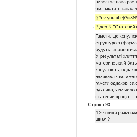
виростає нова росли
якої містить гапло
-
{{#ev:youtube|Gq8
-
Відео 3. ''Статевий 
Гамети, що копулюю
структурою (форма,
будуть відрізнятись
У результаті злитт
материнська й бать
копулюють, однаков
називають ізогамет
гамети однакові за
рухлива, чим чолов
статевий процес - 
Строка 93:
4 Які види розмноже
шкалі?