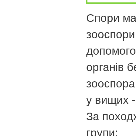
Спори ма
зооспори
допомого
органів б
зооспоран
у вищих -
За поход
групи: