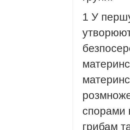
1 У першу
утворюют
безпосер
материнс
материнсь
розмноже
спорами 
грибам та