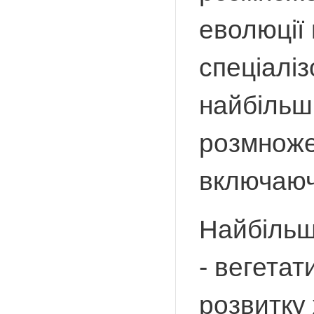
еволюції
спеціаліз
найбільш 
розмноже
включаюч
Найбільш
- вегетат
розвитку 