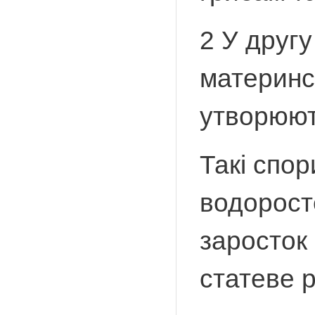
2 У другу
материнсь
утворюют
Такі спор
водоросте
заросток
статеве 