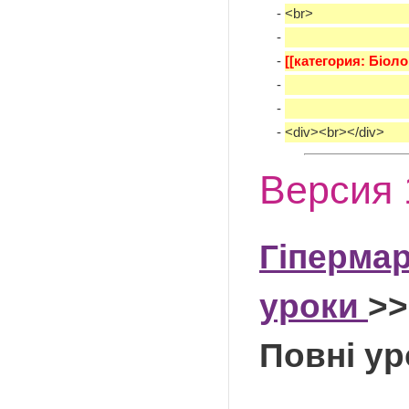
-
<br>
-
-
[[категория: Біолог
-
-
-
<div><br></div>
Версия 
Гіпермар
уроки
>>
Повні ур