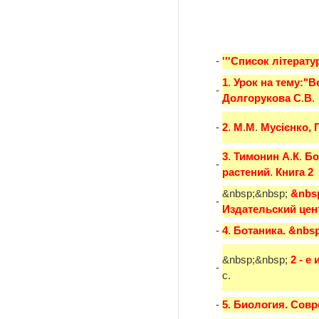
-
'''Список літератур
1
.
Урок на тему:"В
-
Долгорукова С
.
В
.
-
2
.
М
.
М
.
Мусієнко, 
3
.
Тимонин А
.
К
.
Бо
-
растений
.
Книга 2
&nbsp;&nbsp;
&nbs
-
Издательский цен
-
4
.
Ботаника. &nbsp
&nbsp;&nbsp;
2 - е 
-
с.
-
5. Биология. Сов