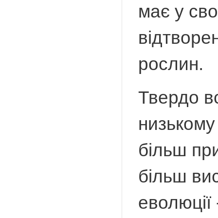
має у св
відтворен
рослин.
Твердо в
низькому 
більш при
більш вис
еволюції 