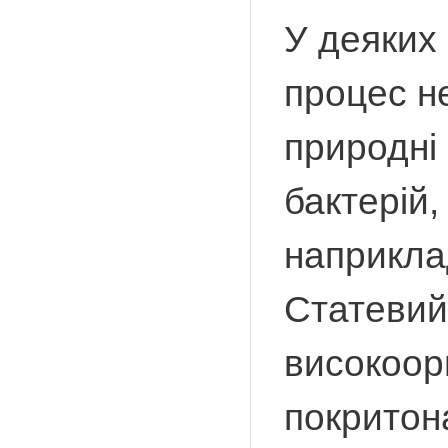
У деяких
процес не
природні 
бактерій,
наприклад
Статевий
високоор
покритона