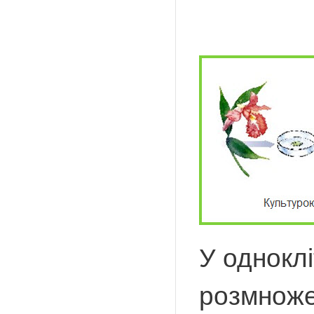
У одноклі
розмноже