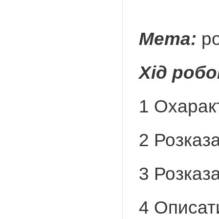
Мета:
ро
Хід роб
1 Охарак
2 Розказ
3 Розказ
4 Описат