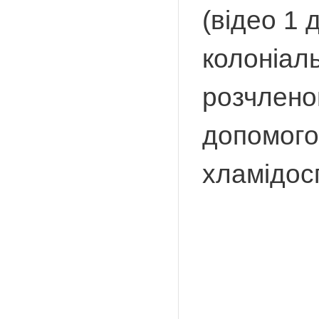
(відео 1 
колоніаль
розчленов
допомого
хламідосп