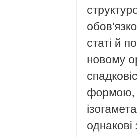
структур
обов'язко
статі й п
новому о
спадковіс
формою, 
ізогамета
однакові