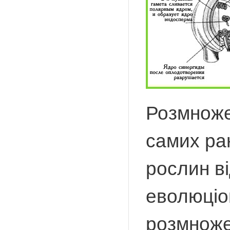
Розмножен
самих ран
рослин в
еволюціо
розмноже