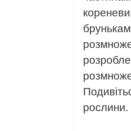
кореневи
брунькам
розмноже
розроблен
розмноже
Подивіть
рослини.