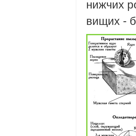
нижчих ро
вищих - б