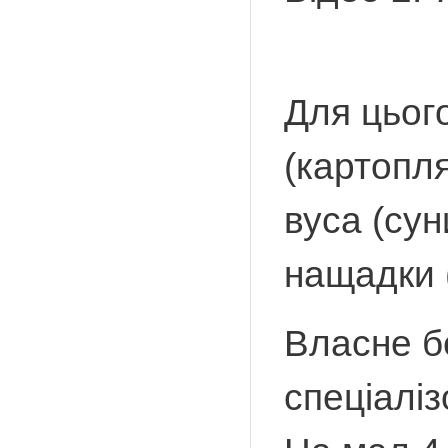
Для цьог
(картопля
вуса (сун
нащадки 
Власне б
спеціалі