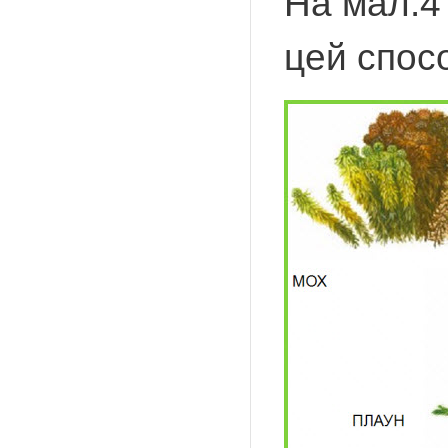
На мал.4
цей спос