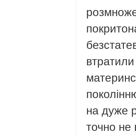
розмноже
покритона
безстате
втратили 
материнс
поколінн
на дуже р
точно не