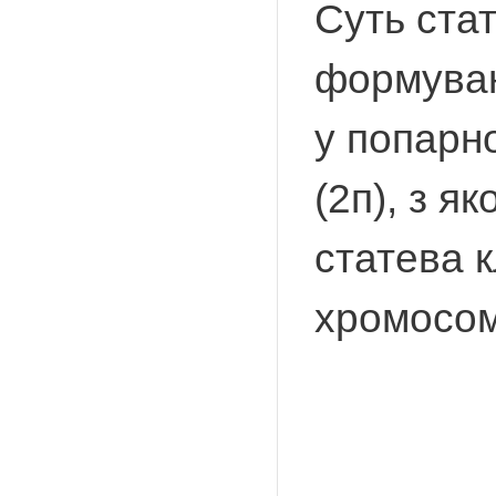
Суть ста
формуванн
у попарно
(2п), з я
статева к
хромосом