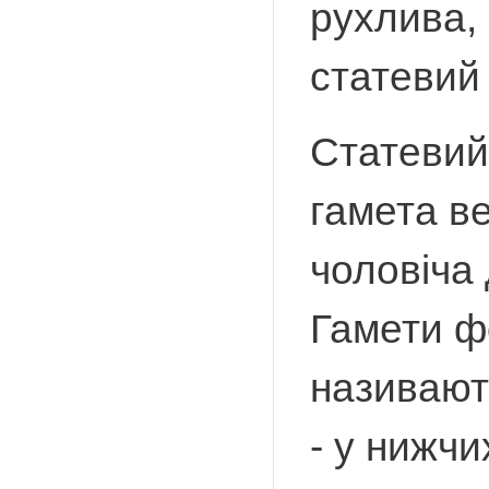
рухлива,
статевий
Статевий
гамета ве
чоловіча
Гамети ф
називають
- у нижчи