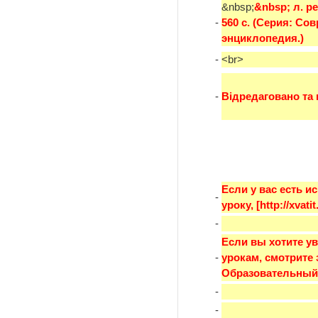
&nbsp;
&nbsp; л. ре
-
560 с. (Серия: С
энциклопедия.)
-
<br>
-
Відредаговано та 
Если у вас есть и
-
уроку, [http://xva
-
Если вы хотите ув
-
урокам, смотрите зд
Образовательный
-
-