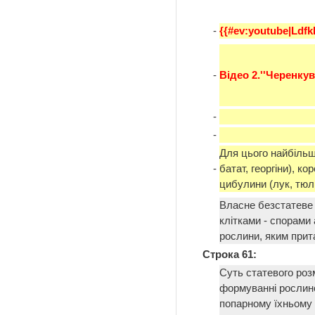
-
{{#ev:youtube|Ldfk
-
Відео 2.''Черенку
-
-
Для цього найбільш
-
батат, георгіни), ко
цибулини (лук, тюл
Власне безстатеве
клітками - спорами
рослини, яким при
Строка 61:
Суть статевого роз
формуванні рослиною
попарному їхньому зл