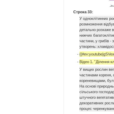
←
Строка 33:
У одноклітинних рос
розмноження відбув
детально розкаже в
нижчих багатокліт
частини, у грибів -
утворень: хламідос
-
{{#ev:youtube|gSVe
-
Відео 1. ''Ділення кл
У вищих рослин ве
частинами кореня, с
кореневищами, бул
На основі природнь
сільського господа
штучного вегетатив
декоративних росли
процес черенкуван