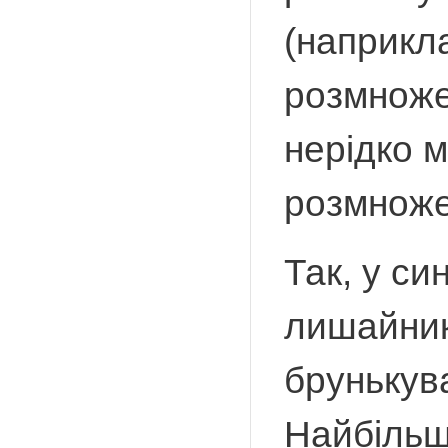
(наприкла
розмноже
нерідко м
розмноже
Так, у си
лишайникі
брунькува
Найбільш