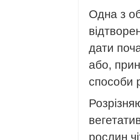
Одна з об
відтворен
дати поча
або, прин
способи 
Розрізня
вегетати
рослин ч