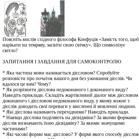
Поясніть вислів східного філософа Конфуція «Замість того, щоб
нарікати на темряву, засвіти свою свічку». Що символізує
світло?
ЗАПИТАННЯ І ЗАВДАННЯ ДЛЯ САМОКОНТРОЛЮ
* Яка частина мови називається дієсловом? Спробуйте
розповісти про початок вашого дня без уживання дієслів. Чи
вдалося це вам? Чому?
* Як розрізнити дієслова недоконаного і доконаного виду?
Наведіть приклади. Складіть жартівливий діалог між дієсловом
доконаного і дієсловом недоконаного виду, у якому кожне з
дієслів доводить свої переваги у мисленні й мовленні людини.
* Які дієслова називають перехідними? Наведіть приклади.
* Навіщо дієслова поділяють на дієвідміни? За якими формами
дієслів визначають їхню дієвідміну? За якими значущими
частинами?
* Які часові форми має дієслово? У формі якого способу дієслов