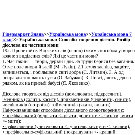
Гіпермаркет Знань
>>
Українська мова
>>
Українська мова 7
клас
>> Українська мова: Способи творення дієслів. Розбір
дієслова як частини мови
192. Прочитайте. Від яких слів (основ) і яким способом утворен
кожне з виділених слів? Які це частини мови?
1. Час такий — твори, дерзай і дій. За труди берися без вагання.
Отче поле виори й засій (М. Луків). 2.1 земля заспіва, зацвіте,
запишається, і побільшає в світі добра (С. Литвин). 3. А од
неправди тоншають вуста (О. Забужко). 3. Повсідались дерева
рядком, як на призьбі бабусі (Я. Яковенко).
Дієслова творяться від дієслів (домалювати, підкреслити),
іменників (солити, косити), прикметників (червоніти, синіти),
числівників (потроїти), займенників (якати, викати).
Найуживанішими способами дієслівного словотворення є:
• префіксальний (відрізати <- різати; дочитати <- читати; змити
<- мити);
• суфіксальний (учителювати <- учитель; киснути <- кислий);
• префіксально-суфіксальний (покращувати <- кращий;