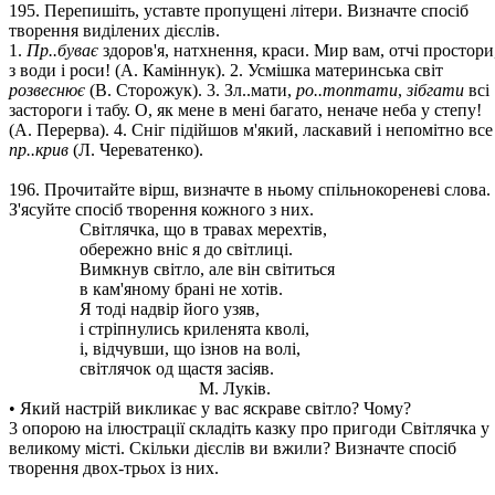
195. Перепишіть, уставте пропущені літери. Визначте спосіб
творення виділених дієслів.
1.
Пр..буває
здоров'я, натхнення, краси. Мир вам, отчі простори
з води і роси! (А. Каміннук). 2. Усмішка материнська світ
розвеснює
(В. Сторожук). 3. Зл..мати,
ро..топтати
,
зібгати
всі
застороги і табу. О, як мене в мені багато, неначе неба у степу!
(А. Перерва). 4. Сніг підійшов м'який, ласкавий і непомітно все
пр..крив
(Л. Череватенко).
196. Прочитайте вірш, визначте в ньому спільнокореневі слова.
З'ясуйте спосіб творення кожного з них.
Світлячка, що в травах мерехтів,
обережно вніс я до світлиці.
Вимкнув світло, але він світиться
в кам'яному брані не хотів.
Я тоді надвір його узяв,
і стріпнулись криленята кволі,
і, відчувши, що ізнов на волі,
світлячок од щастя засіяв.
М. Луків.
• Який настрій викликає у вас яскраве світло? Чому?
3 опорою на ілюстрації складіть казку про пригоди Світлячка у
великому місті. Скільки дієслів ви вжили? Визначте спосіб
творення двох-трьох із них.