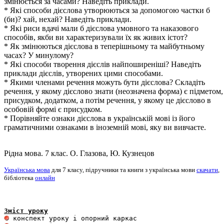
змінюється за часами? Наведіть приклади.
* Які способи дієслова утворюються за допомогою частки б
(би)? хай, нехай? Наведіть приклади.
* Які риси вдачі мали б дієслова умовного та наказового
способів, якби ви характеризували їх як живих істот?
* Як змінюються дієслова в теперішньому та майбутньому
часах? У минулому?
* Які способи творення дієслів найпоширеніші? Наведіть
приклади дієслів, утворених цими способами.
* Якими членами речення можуть бути дієслова? Складіть
речення, у якому дієслово знати (неозначена форма) є підметом,
присудком, додатком, а потім речення, у якому це дієслово в
особовій формі є присудком.
* Порівняйте ознаки дієслова в українській мові із його
граматичними ознаками в іноземній мові, яку ви вивчаєте.
Рідна мова. 7 клас. О. Глазова, Ю. Кузнецов
Українська мова
для 7 класу, підручники та книги з українська мови
скачати
,
бібліотека
онлайн
Зміст уроку