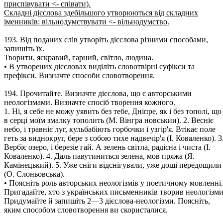
приспівувати <- співати).
Складні дієслова здебільшого утворюються від складних
іменників: вільнодумствувати <- вільнодумство.
193. Від поданих слів утворіть дієслова різними способами,
запишіть їх.
Творити, яскравий, гарний, світло, людина.
• В утворених дієсловах виділіть словотвірні суфікси та
префікси. Визначте способи словотворення.
194. Прочитайте. Визначте дієслова, що є авторськими
неологізмами. Визначте спосіб творення кожного.
1. Ні, я себе не можу уявить без тебе, Дніпре, як і без тополі, що
в серці моїм змалку тополить (М. Вінгра новськии). 2. Весніє
небо, і травніє луг, кульбабіють горбочки і узгір'я. Втікає поле
геть за виднокруг, бере з собою тихе надвечір'я (І. Коваленко). 3
Вербіє озеро, і березіе гай. А зелень світла, радісна і чиста (І.
Коваленко). 4. Даль павутиниться зелена, мов пряжа (Я.
Камінецький). 5. Уже сніги відснігували, уже дощі передощили
(О. Слоньовська).
• Поясніть роль авторських неологізмів у поетичному мовленні.
Пригадайте, хто з українських письменників творив неологізми
Придумайте й запишіть 2—3 дієслова-неологізми. Поясніть,
яким способом словотворення ви скористалися.