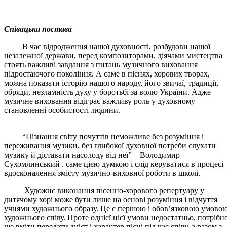
Співацька постава
В час відродження нашої духовності, розбудови нашої
незалежної держави, перед композиторами, діячами мистецтва
стоять важливі завдання з питань музичного виховання
підростаючого покоління. А саме в піснях, хорових творах,
можна показати історію нашого народу, його звичаї, традиції,
обряди, незламність духу у боротьбі за волю України. Адже
музичне виховання відіграє важливу роль у духовному
становленні особистості людини.
“Пізнання світу почуттів неможливе без розуміння і
переживання музики, без глибокої духовної потреби слухати
музику й діставати насолоду від неї” – Володимир
Сухомлинський . саме цією думкою і слід керуватися в процесі
вдосконалення змісту музично-виховної роботи в школі.
Художнє виконання пісенно-хорового репертуару у
дитячому хорі може бути лише на основі розуміння і відчуття
учнями художнього образу. Це є першою і обов’язковою умово
художнього співу. Проте однієї цієї умови недостатньо, потрібн
ще вміти передати зміст і характер пісні під час співу, а разом з