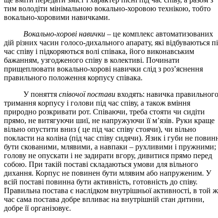
тим володіти мінімальною вокально-хоровою технікою, тобто
вокально-хоровими навичками.
Вокально-хорові навички
– це комплекс автоматизованих
дій різних часин голосо-дихального апарату, які відбуваються п
час співу і підкоряються волі співака, його виконавським
бажанням, узгодженого співу в колективі. Починати
прищеплювати вокально-хорові навички слід з роз’яснення
правильного положення корпусу співака.
У поняття
співочої постави
входять: навичка правильног
тримання корпусу і голови під час співу, а також вміння
природно розкривати рот. Співаючи, треба стояти чи сидіти
прямо, не витягуючи шиї, не напружуючи її м’язів. Руки краще
вільно опустити вниз ( це під час співу стоячи), чи вільно
покласти на коліна (під час співу сидячи). Язик і губи не повин
бути скованими, млявими, а навпаки – рухливими і пружними;
голову не опускати і не задирати вгору, дивитися прямо перед
собою. При такій поставі складаються умови для вільного
дихання. Корпус не повинен бути млявим або напруженим. У
всій поставі повинна бути активність, готовність до співу.
Правильна постава є наслідком внутрішньої активності, в той ж
час сама постава добре впливає на внутрішній стан дитини,
добре її організовує.