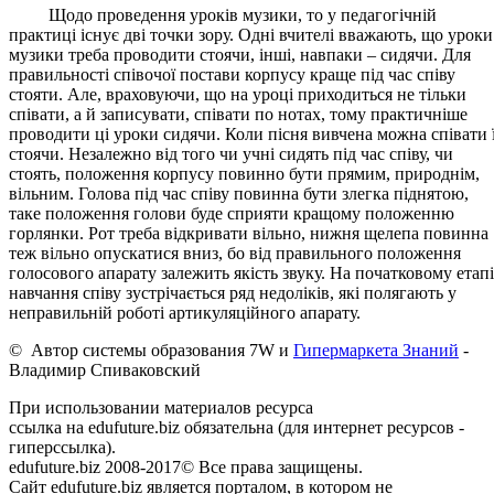
Щодо проведення уроків музики, то у педагогічній
практиці існує дві точки зору. Одні вчителі вважають, що уроки
музики треба проводити стоячи, інші, навпаки – сидячи. Для
правильності співочої постави корпусу краще під час співу
стояти. Але, враховуючи, що на уроці приходиться не тільки
співати, а й записувати, співати по нотах, тому практичніше
проводити ці уроки сидячи. Коли пісня вивчена можна співати ї
стоячи. Незалежно від того чи учні сидять під час співу, чи
стоять, положення корпусу повинно бути прямим, природнім,
вільним. Голова під час співу повинна бути злегка піднятою,
таке положення голови буде сприяти кращому положенню
горлянки. Рот треба відкривати вільно, нижня щелепа повинна
теж вільно опускатися вниз, бо від правильного положення
голосового апарату залежить якість звуку. На початковому етапі
навчання співу зустрічається ряд недоліків, які полягають у
неправильній роботі артикуляційного апарату.
© Автор системы образования 7W и
Гипермаркета Знаний
-
Владимир Спиваковский
При использовании материалов ресурса
ссылка на edufuture.biz обязательна (для интернет ресурсов -
гиперссылка).
edufuture.biz 2008-2017© Все права защищены.
Сайт edufuture.biz является порталом, в котором не