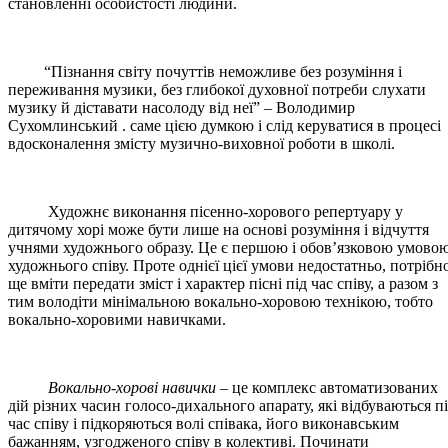
становленні особистості людини.
“Пізнання світу почуттів неможливе без розуміння і
переживання музики, без глибокої духовної потреби слухати
музику й діставати насолоду від неї” – Володимир
Сухомлинський . саме цією думкою і слід керуватися в процесі
вдосконалення змісту музично-виховної роботи в школі.
Художнє виконання пісенно-хорового репертуару у
дитячому хорі може бути лише на основі розуміння і відчуття
учнями художнього образу. Це є першою і обов’язковою умово
художнього співу. Проте однієї цієї умови недостатньо, потрібн
ще вміти передати зміст і характер пісні під час співу, а разом з
тим володіти мінімальною вокально-хоровою технікою, тобто
вокально-хоровими навичками.
Вокально-хорові навички
– це комплекс автоматизованих
дій різних часин голосо-дихального апарату, які відбуваються п
час співу і підкоряються волі співака, його виконавським
бажанням, узгодженого співу в колективі. Починати