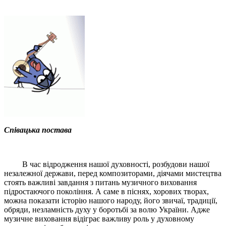
Співацька постава
В час відродження нашої духовності, розбудови нашої
незалежної держави, перед композиторами, діячами мистецтва
стоять важливі завдання з питань музичного виховання
підростаючого покоління. А саме в піснях, хорових творах,
можна показати історію нашого народу, його звичаї, традиції,
обряди, незламність духу у боротьбі за волю України. Адже
музичне виховання відіграє важливу роль у духовному