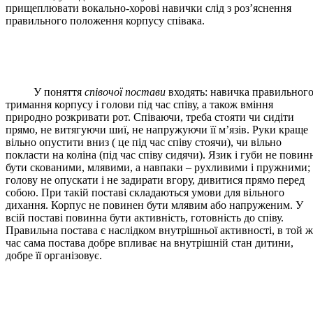
прищеплювати вокально-хорові навички слід з роз’яснення
правильного положення корпусу співака.
У поняття
співочої постави
входять: навичка правильног
тримання корпусу і голови під час співу, а також вміння
природно розкривати рот. Співаючи, треба стояти чи сидіти
прямо, не витягуючи шиї, не напружуючи її м’язів. Руки краще
вільно опустити вниз ( це під час співу стоячи), чи вільно
покласти на коліна (під час співу сидячи). Язик і губи не повин
бути скованими, млявими, а навпаки – рухливими і пружними;
голову не опускати і не задирати вгору, дивитися прямо перед
собою. При такій поставі складаються умови для вільного
дихання. Корпус не повинен бути млявим або напруженим. У
всій поставі повинна бути активність, готовність до співу.
Правильна постава є наслідком внутрішньої активності, в той ж
час сама постава добре впливає на внутрішній стан дитини,
добре її організовує.