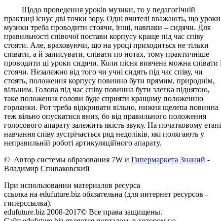
Щодо проведення уроків музики, то у педагогічній
практиці існує дві точки зору. Одні вчителі вважають, що уроки
музики треба проводити стоячи, інші, навпаки – сидячи. Для
правильності співочої постави корпусу краще під час співу
стояти. Але, враховуючи, що на уроці приходиться не тільки
співати, а й записувати, співати по нотах, тому практичніше
проводити ці уроки сидячи. Коли пісня вивчена можна співати ї
стоячи. Незалежно від того чи учні сидять під час співу, чи
стоять, положення корпусу повинно бути прямим, природнім,
вільним. Голова під час співу повинна бути злегка піднятою,
таке положення голови буде сприяти кращому положенню
горлянки. Рот треба відкривати вільно, нижня щелепа повинна
теж вільно опускатися вниз, бо від правильного положення
голосового апарату залежить якість звуку. На початковому етапі
навчання співу зустрічається ряд недоліків, які полягають у
неправильній роботі артикуляційного апарату.
© Автор системы образования 7W и
Гипермаркета Знаний
-
Владимир Спиваковский
При использовании материалов ресурса
ссылка на edufuture.biz обязательна (для интернет ресурсов -
гиперссылка).
edufuture.biz 2008-2017© Все права защищены.
Сайт edufuture.biz является порталом, в котором не