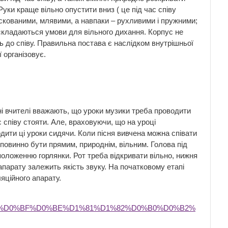
Руки краще вільно опустити вниз ( це під час співу
ти скованими, млявими, а навпаки – рухливими і пружними;
 складаються умови для вільного дихання. Корпус не
ь до співу. Правильна постава є наслідком внутрішньої
 організовує.
і вчителі вважають, що уроки музики треба проводити
с співу стояти. Але, враховуючи, що на уроці
одити ці уроки сидячи. Коли пісня вивчена можна співати
у повинно бути прямим, природнім, вільним. Голова під
положенню горлянки. Рот треба відкривати вільно, нижня
парату залежить якість звуку. На початковому етапі
ляційного апарату.
_%D0%BF%D0%BE%D1%81%D1%82%D0%B0%D0%B2%