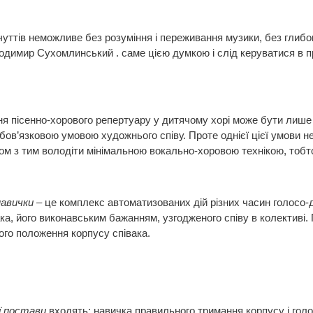
тів неможливе без розуміння і переживання музики, без глибок
лодимир Сухомлинський . саме цією думкою і слід керуватися в 
енно-хорового репертуару у дитячому хорі може бути лише на 
бов’язковою умовою художнього співу. Проте однієї цієї умови не
 разом з тим володіти мінімальною вокально-хоровою технікою, то
навички
– це комплекс автоматизованих дій різних часин голосо-ди
ака, його виконавським бажанням, узгодженого співу в колективі
ого положення корпусу співака.
ої постави
входять: навичка правильного тримання корпусу і голо