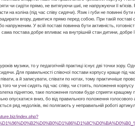
ояти чи сидіти прямо, не витягуючи шиї, не напружуючи її м’язів. 
асти на коліна (під час співу сидячи). Язик і губи не повинні бу
е задирати вгору, дивитися прямо перед собою. При такій поставі
о напруженим. У всій поставі повинна бути активність, готовніст
с сама постава добре впливає на внутрішній стан дитини, добре її
 музики, то у педагогічній практиці існує дві точки зору. Одн
 сидячи. Для правильності співочої постави корпусу краще під ча
півати, а й записувати, співати по нотах, тому практичніше пров
д того чи учні сидять під час співу, чи стоять, положення корпус
 злегка піднятою, таке положення голови буде сприяти кращому 
ьно опускатися вниз, бо від правильного положення голосового а
ється ряд недоліків, які полягають у неправильній роботі артику
future.biz/index.php?
BF%D1%96%D0%B2%D0%B0%D1%86%D1%8C%D0%BA%D0%B0