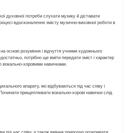
ої духовної потреби слухати музику й діставати
процесі вдосконалення змісту музично-виховної роботи в
основі розуміння і відчуття учнями художнього
достатньо, потрібно ще вміти передати зміст і характер
бто вокально-хоровими навичками.
хального апарату, які відбуваються під час співу і
. Починати прищеплювати вокально-хорові навички слід
ви під час співу, а також вміння природно розкривати