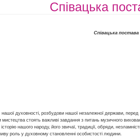
Співацька пост
Співацька постава
шої духовності, розбудови нашої незалежної держави, перед
 мистецтва стоять важливі завдання з питань музичного вихован
історію нашого народу, його звичаї, традиції, обряди, незламніс
ливу роль у духовному становленні особистості людини.