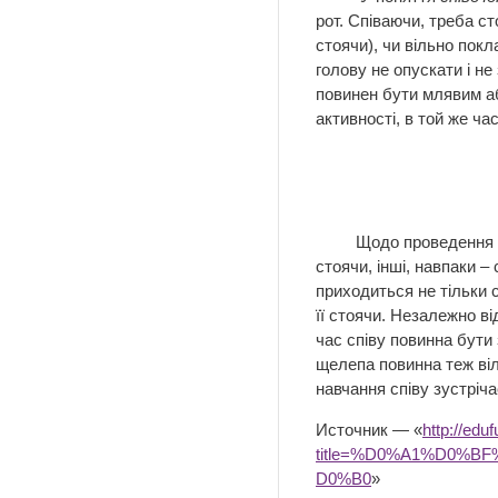
рот. Співаючи, треба ст
стоячи), чи вільно покл
голову не опускати і н
повинен бути млявим аб
активності, в той же ча
Щодо проведення уроків
стоячи, інші, навпаки –
приходиться не тільки с
її стоячи. Незалежно ві
час співу повинна бути
щелепа повинна теж віл
навчання співу зустріча
Источник — «
http://edu
title=%D0%A1%D0%
D0%B0
»