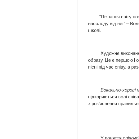
“Пізнання світу почут
насолоду від неї” – Во
школі.
Художнє виконання піс
образу. Це є першою і о
пісні під час співу, а
Вокально-хорові 
підкоряються волі спів
з роз’яснення правильн
У поняття
співоч