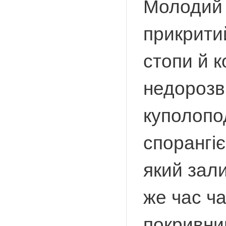
Молодий 
прикрити
стопи й к
недорозви
куполопо
спорангіє
який зали
же час ч
покривни