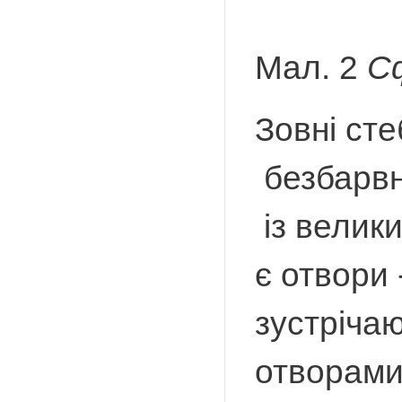
Мал. 2
Сф
Зовні ст
безбарвн
із велики
є отвори 
зустрічаю
отворами 