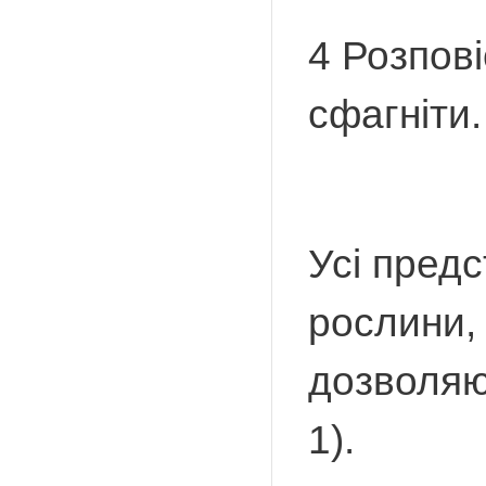
4 Розпов
сфагніти.
Усі предс
рослини, 
дозволяю
1).