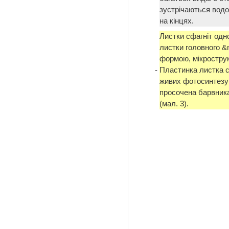
зустрічаються водо
на кінцях.
Листки сфагніт одн
листки головного &
формою, мікрострукт
-
Пластинка листка ск
живих фотосинтезую
просочена барвника
(мал. 3).