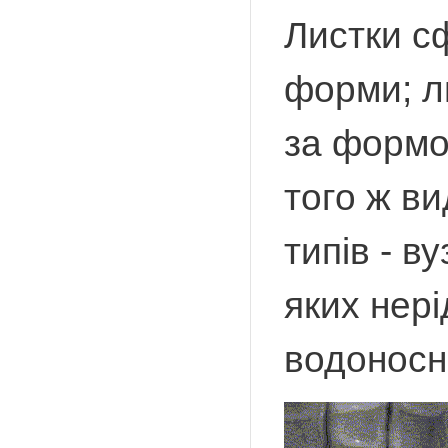
Листки сф
форми; л
за формою
того ж ви
типів - в
яких нер
водоносни