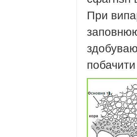
При випа
заповнюю
здобувают
побачити 