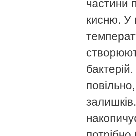
частини 
кисню. У
температ
створюют
бактерій.
повільно
залишків
накопичу
потрібно 