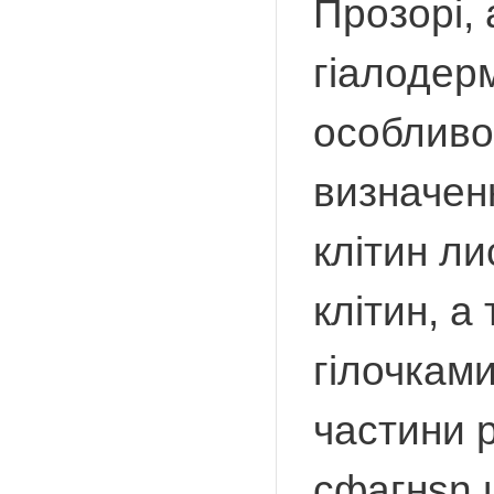
Прозорі, 
гіалодерм
особливос
визначенн
клітин ли
клітин, а
гілочками
частини р
сфагнsn ш