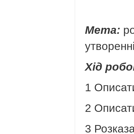
Мета:
ро
утворенні
Хід роб
1 Описат
2 Описати
3 Розказа