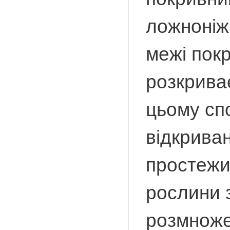
ложноніжк
межі пок
розкрива
цьому сп
відкрива
простежи
рослини 
розмноже