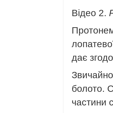
Відео 2.
Протонема
лопатево
дає згод
Звичайно
болото. 
частини 