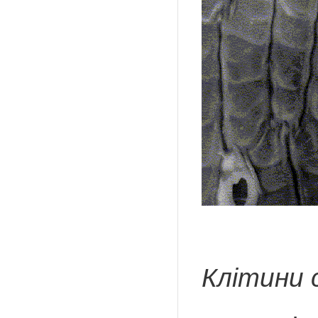
М
Клітини 