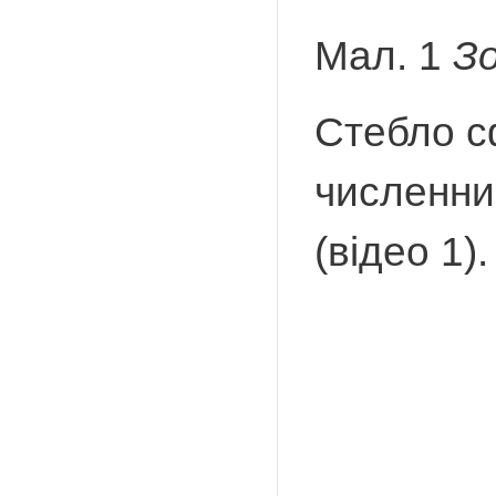
Мал. 1
Зо
Стебло сф
численни
(відео 1).