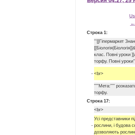
Версия 04:27, 25 
Us
←
Строка 1:
'''[[Гіпермаркет Зна
[[Біологія|Біологія]]
клас. Повні уроки ]
торфу. Повні уроки'
-
<br>
'''''Мета:''''' розка
торфу.
Строка 17:
<br>
Усі представники п
-
рослини, і будова 
дозволяють рослині 