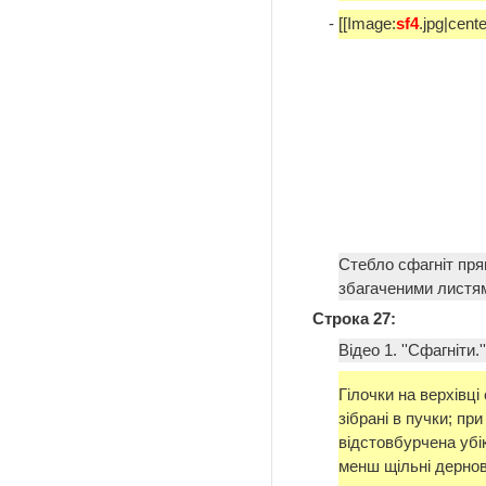
-
[[Image:
sf4
.jpg|cente
Стебло сфагніт пря
збагаченими листям
Строка 27:
Відео 1. ''Сфагніти.
Гілочки на верхівці
зібрані в пучки; пр
відстовбурчена убі
менш щільні дернов