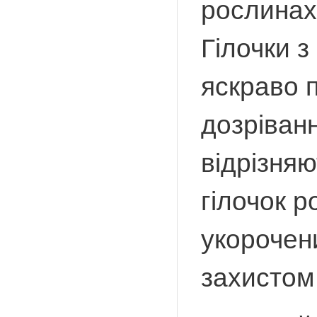
рослинах.
Гілочки з
яскраво п
дозріванн
відрізня
гілочок р
укорочени
захистом