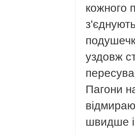
кожного п
з'єднуют
подушечк
уздовж ст
пересува
Пагони н
відмирают
швидше і