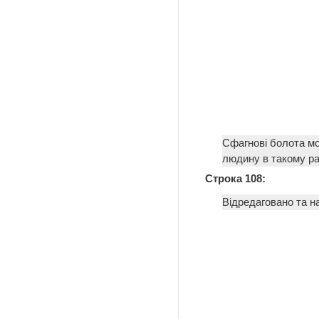
Сфагнові болота мо
людину в такому ра
Строка 108:
Відредаговано та н