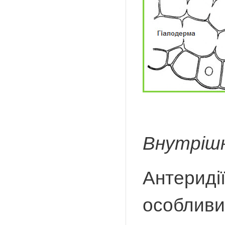
Внутрішн
Антеридії
особливих