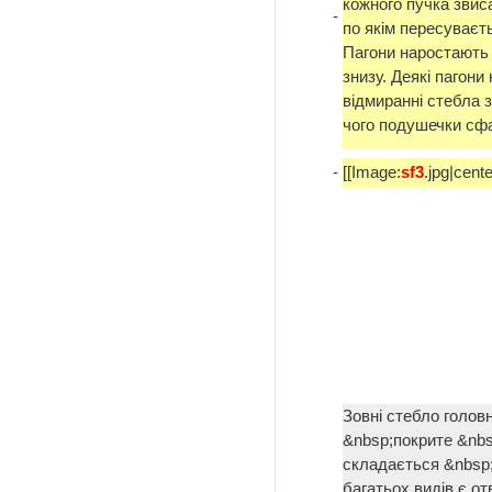
кожного пучка звис
-
по якім пересуваєт
Пагони наростають 
знизу. Деякі пагони
відмиранні стебла 
чого подушечки сфа
-
[[Image:
sf3
.jpg|cente
Зовні стебло головн
&nbsp;покрите &nbs
складається &nbsp;і
багатьох видів є от