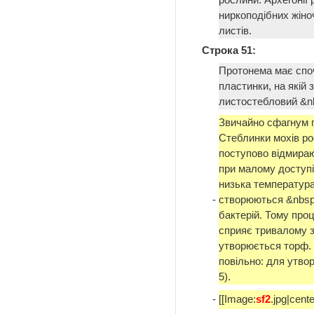
ниркоподібних жіно
листів.
Строка 51:
Протонема має споч
пластинки, на якій
листостебловий &n
Звичайно сфагнум 
Стеблинки мохів ро
поступово відмираю
при малому доступі
низька температура
-
створюються &nbsp
бактерій. Тому про
сприяє тривалому 
утворюється торф.
повільно: для утвор
5).
-
[[Image:
sf2
.jpg|cente