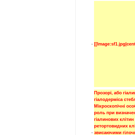
-
[[Image:sf1
.
jpg|cent
Прозорі, або гіалин
гіалодерміса стеб
Мікроскопічні осо
роль при визначен
гіалинових клітин 
ретортовидних клі
-
звисаючими гілочк