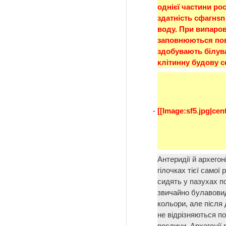
однієї частини рос
здатність сфагнsn
воду. При випаров
заповнюються пові
здобувають білува
клітинну будову с
-
[[Image:sf5
.
jpg|cent
Антеридії й архего
гілочках тієї самої
сидять у пазухах по
звичайно булавовидн
кольори, але після
не відрізняються п
рослини. Архегонії