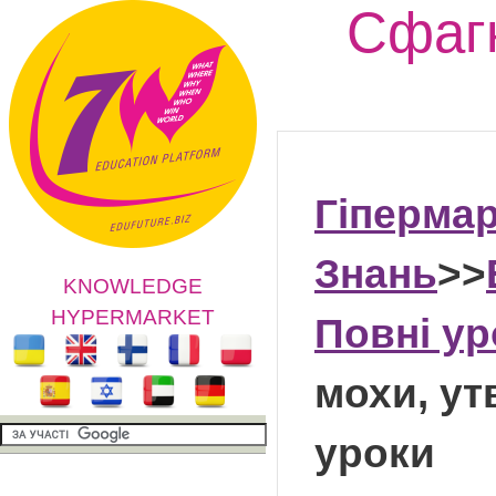
Сфагн
Гіперма
Знань
>>
KNOWLEDGE
HYPERMARKET
Повні у
мохи, ут
уроки