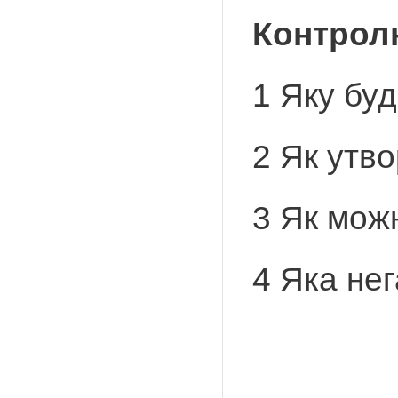
Контрол
1 Яку бу
2 Як утв
3 Як мож
4 Яка не