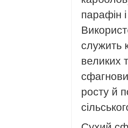
парафін і
Використ
служить 
великих 
сфагнови
росту й 
сільсько
Сухий сф