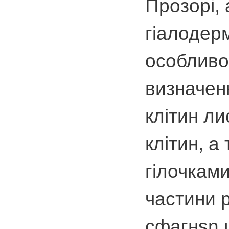
Прозорі, 
гіалодерм
особливос
визначенн
клітин ли
клітин, а
гілочками
частини р
сфагнsn ш