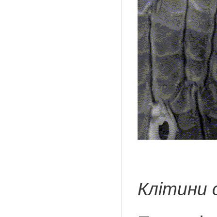
М
Клітини 