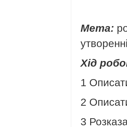
Мета:
ро
утворенні
Хід роб
1 Описат
2 Описати
3 Розказа