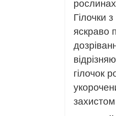
рослинах.
Гілочки з
яскраво п
дозріванн
відрізня
гілочок р
укорочени
захистом