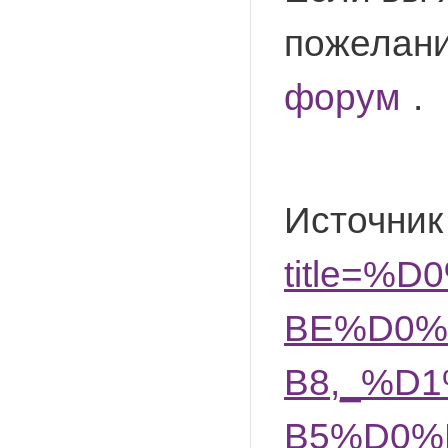
пожелани
форум
.
Источник
title=
BE%D0%
B8,_%D
B5%D0%