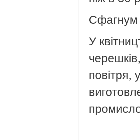
Сфагнум 
У квітни
черешків
повітря, 
виготовле
промисло