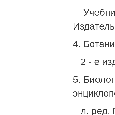
Учебник 
Издательс
4. Ботан
2 - е изд
5. Биоло
энциклоп
л. ред. Г