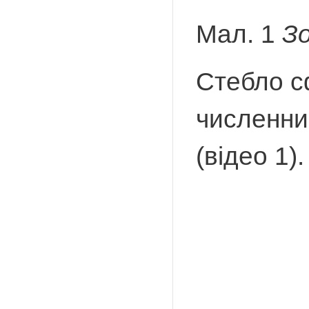
Мал. 1
Зо
Стебло сф
численни
(відео 1).