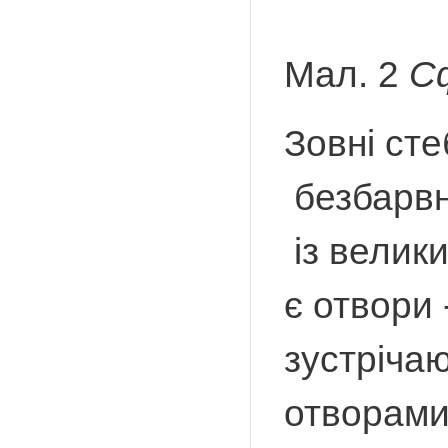
Мал. 2
Сф
Зовні ст
безбарвн
із велики
є отвори 
зустрічаю
отворами 