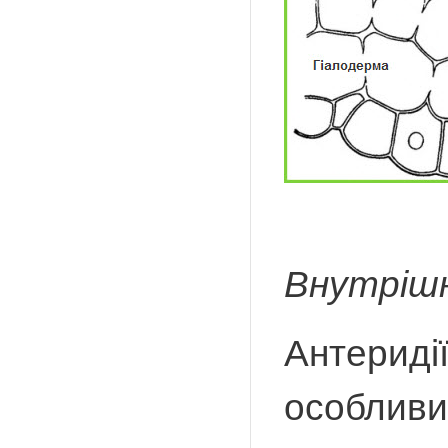
Внутрішн
Антеридії
особливих