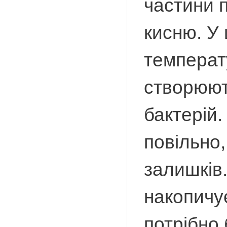
частини 
кисню. У
температ
створюют
бактерій.
повільно
залишків
накопичу
потрібно 