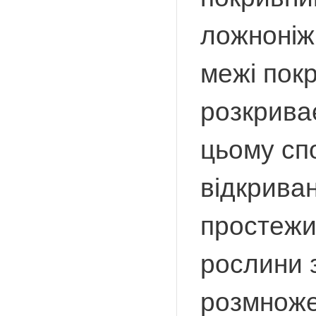
ложноніжк
межі пок
розкрива
цьому сп
відкрива
простежи
рослини 
розмноже