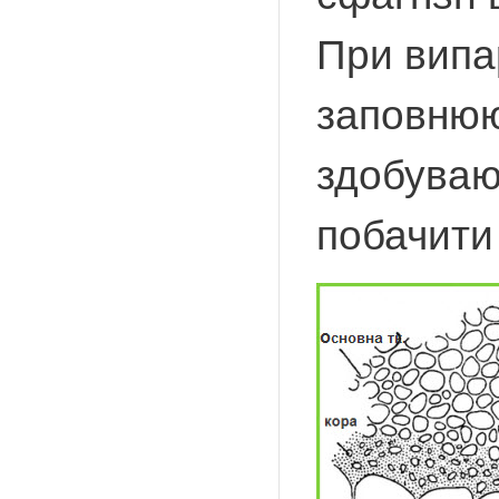
При випа
заповнюю
здобувают
побачити 