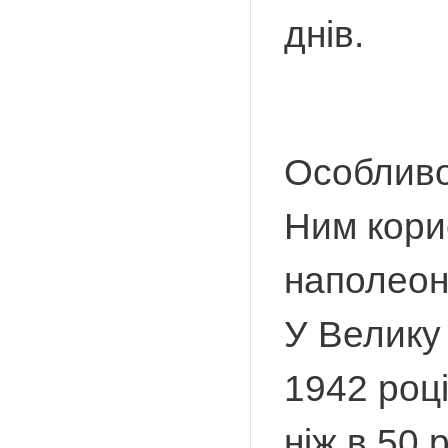
днів.
Особливо
Ним корис
наполеоні
У Велику 
1942 році
ніж в 50 