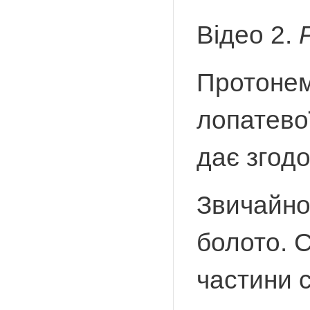
Відео 2.
Протонема
лопатево
дає згод
Звичайно
болото. 
частини 