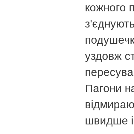
кожного п
з'єднуют
подушечк
уздовж ст
пересува
Пагони н
відмирают
швидше і