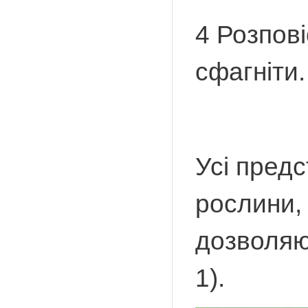
4 Розпов
сфагніти.
Усі предс
рослини, 
дозволяю
1).