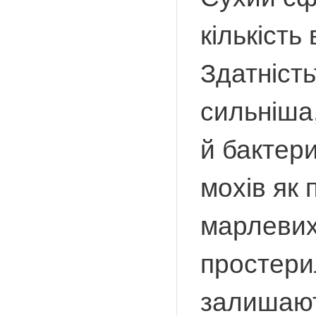
кількість
Здатніст
сильніша,
й бактер
мохів як 
марлевих
простери
залишают