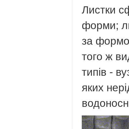
Листки сф
форми; л
за формою
того ж ви
типів - в
яких нер
водоносни