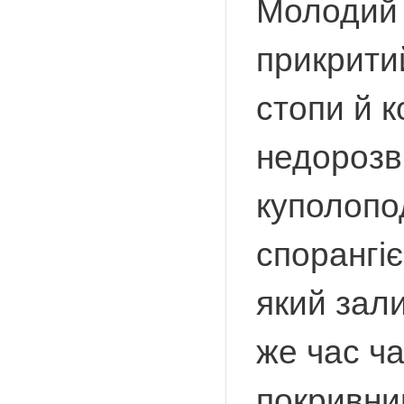
Молодий 
прикрити
стопи й к
недорозви
куполопо
спорангіє
який зали
же час ч
покривни