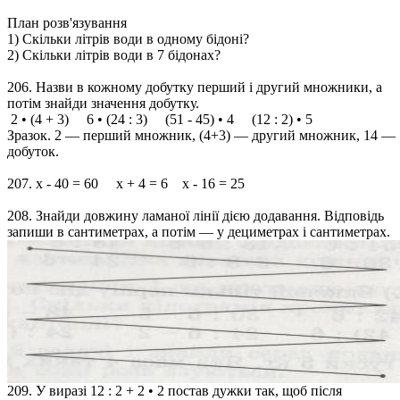
План розв'язування
1) Скільки літрів води в одному бідоні?
2) Скільки літрів води в 7 бідонах?
206. Назви в кожному добутку перший і другий множники, а
потім знайди значення добутку.
2 • (4 + 3) 6 • (24 : 3) (51 - 45) • 4 (12 : 2) • 5
Зразок. 2 — перший множник, (4+3) — другий множник, 14 —
добуток.
207. х - 40 = 60 х + 4 = 6 х - 16 = 25
208. Знайди довжину ламаної лінії дією додавання. Відповідь
запиши в сантиметрах, а потім — у дециметрах і сантиметрах.
209. У виразі 12 : 2 + 2 • 2 постав дужки так, щоб після