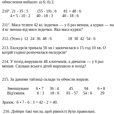
обчислення вийшло: а) 6; б) 2.
210°. 21 - 35 : 5 (55 - 19) : 6 81 + 48 : 6
4 • 5 - 10 : 2 40 - 18 : 3 40 - 18 : 6
211°. Маса теляти 42 кг, індички — у 6 раз менша, а курки — на
4 кг менша від маси індички. Яка маcа курки?
212. (Усно.) 12 24 36 48 : 6 18 30 42 54 : 6
213. Екскурсія тривала 50 хв і закінчилася о 15 год 10 хв. О
котрій годині розпочалася екскурсія?
214. У похід вирушили 48 хлопчиків, а дівчаток — у 6 раз
менше. Скільки всього дітей вирушило в похід?
215. За даними таблиці склади та обчисли вирази.
Зменшуване 6 • 7 36 : 4 45 94 6 • 8
Від'ємник 6 : 3 18 : 6 81 - 57 54 : 6 29
Зразок. 6 • 7 - 6 : 3 = 42 - 2 = 40.
216. Добери такі числа, щоб рівності були правильні.