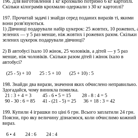
196. Для виготовлення 1 кг крохмалю потрібно 6 кг картоплі.
Скільки кілограмів крохмалю одержали з 30 кг картоплі?
197. Прочитай задачі і знайди серед поданих виразів ті, якими
вони розв'язуються.
1) Дівчинці подарували набір цукерок: 25 жовтих, 10 рожевих, 
зелених — у 5 раз менше, ніж жовтих і рожевих разом. Скільки
зелених цукерок подарували дівчинці?
2) В автобусі їхало 10 жінок, 25 чоловіків, а дітей — у 5 раз
менше, ніж чоловіків. Скільки разом дітей і жінок їхало в
автобусі?
(25 - 5) + 10 25 : 5 + 10 (25 + 10) : 5
198. Знайди два вирази, значення яких обчислено неправильно.
Здогадайся, чому виникла помилка.
21 : 3 + 4 = 3 45 - 6 • 5 = 15 28 - 8 : 4 = 5
90 - 30 : 6 = 85 41 - (21 - 5) = 25 36 + 18 : 3 = 42
199. Купили 4 іграшки по ціні 6 грн. Всього заплатили 24 грн.
Поясни, про яку величину дізнаємося, коли обчислимо кожний
вираз.
6 • 4 24 : 6 24 : 4