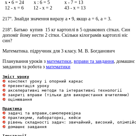
х • 6 = 24 х : 6 = 5 х - 7 = 13
12 - х = 6 12 - х = 2 43 - х = 13
217°. Знайди значення виразу а • 9, якщо а = 6, а = 3.
218°. Батько купив 15 кг картоплі в 5 однакових сітках. Син
допоміг йому нести 2 сітки. Скільки кілограмів картоплі ніс
син?
Математика. підручник для 3 класу. М. В. Богданович
Планування уроків з
математики
,
вправи та завдання
, домашнє
завдання та робота з
математики
Зміст уроку
 оцінювання 

Практика
 домашнє завдання 

Ілюстрації