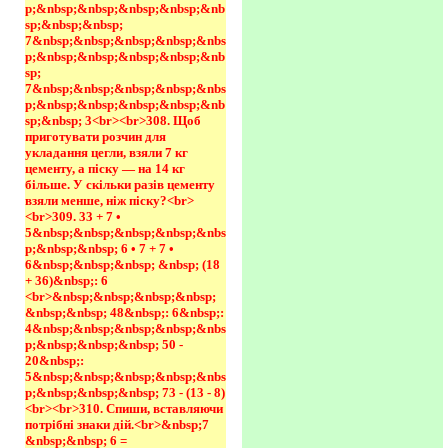
p;&nbsp;&nbsp;&nbsp;&nbsp;&nb
sp;&nbsp;&nbsp; 
7&nbsp;&nbsp;&nbsp;&nbsp;&nbs
p;&nbsp;&nbsp;&nbsp;&nbsp;&nb
sp; 
7&nbsp;&nbsp;&nbsp;&nbsp;&nbs
p;&nbsp;&nbsp;&nbsp;&nbsp;&nb
sp;&nbsp; 3<br><br>308. Щоб 
приготувати розчин для 
укладання цегли, взяли 7 кг 
цементу, а піску — на 14 кг 
більше. У скільки разів цементу 
взяли менше, ніж піску?<br>
<br>309. 33 + 7 • 
5&nbsp;&nbsp;&nbsp;&nbsp;&nbs
p;&nbsp;&nbsp; 6 • 7 + 7 • 
6&nbsp;&nbsp;&nbsp; &nbsp; (18 
+ 36)&nbsp;: 6 
<br>&nbsp;&nbsp;&nbsp;&nbsp;
&nbsp;&nbsp; 48&nbsp;: 6&nbsp;: 
4&nbsp;&nbsp;&nbsp;&nbsp;&nbs
p;&nbsp;&nbsp;&nbsp; 50 - 
20&nbsp;: 
5&nbsp;&nbsp;&nbsp;&nbsp;&nbs
p;&nbsp;&nbsp;&nbsp; 73 - (13 - 8)
<br><br>310. Спиши, вставляючи 
потрібні знаки дій.<br>&nbsp;7 
&nbsp;&nbsp; 6 = 