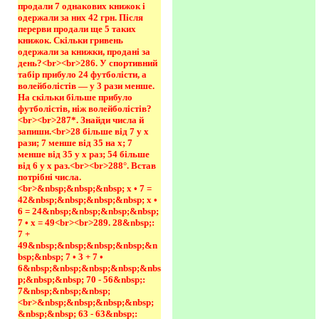
продали 7 однакових книжок і 
одержали за них 42 грн. Після 
перерви продали ще 5 таких 
книжок. Скільки гривень 
одержали за книжки, продані за 
день?<br><br>286. У спортивний 
табір прибуло 24 футболісти, а 
волейболістів — у 3 рази менше. 
На скільки більше прибуло 
футболістів, ніж волейболістів?
<br><br>287*. Знайди числа й 
запиши.<br>28 більше від 7 у х 
рази; 7 менше від 35 на х; 7 
менше від 35 у х раз; 54 більше 
від 6 у х раз.<br><br>288°. Встав 
потрібні числа.
<br>&nbsp;&nbsp;&nbsp; х • 7 = 
42&nbsp;&nbsp;&nbsp;&nbsp; х • 
6 = 24&nbsp;&nbsp;&nbsp;&nbsp; 
7 • х = 49<br><br>289. 28&nbsp;: 
7 + 
49&nbsp;&nbsp;&nbsp;&nbsp;&n
bsp;&nbsp; 7 • 3 + 7 • 
6&nbsp;&nbsp;&nbsp;&nbsp;&nbs
p;&nbsp;&nbsp; 70 - 56&nbsp;: 
7&nbsp;&nbsp;&nbsp; 
<br>&nbsp;&nbsp;&nbsp;&nbsp;
&nbsp;&nbsp; 63 - 63&nbsp;: 