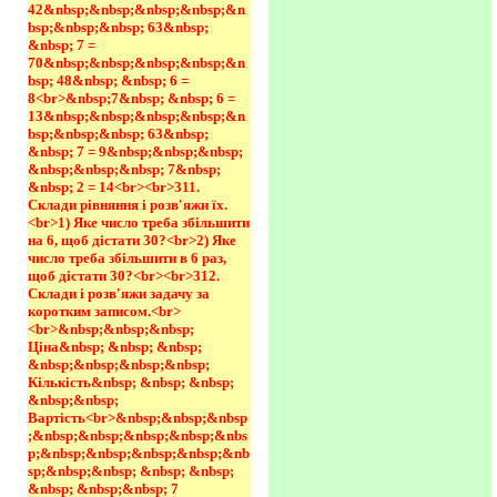
42&nbsp;&nbsp;&nbsp;&nbsp;&n
bsp;&nbsp;&nbsp; 63&nbsp; 
&nbsp; 7 = 
70&nbsp;&nbsp;&nbsp;&nbsp;&n
bsp; 48&nbsp; &nbsp; 6 = 
8<br>&nbsp;7&nbsp; &nbsp; 6 = 
13&nbsp;&nbsp;&nbsp;&nbsp;&n
bsp;&nbsp;&nbsp; 63&nbsp; 
&nbsp; 7 = 9&nbsp;&nbsp;&nbsp; 
&nbsp;&nbsp;&nbsp; 7&nbsp; 
&nbsp; 2 = 14<br><br>311. 
Склади рівняння і розв'яжи їх.
<br>1) Яке число треба збільшити 
на 6, щоб дістати 30?<br>2) Яке 
число треба збільшити в 6 раз, 
щоб дістати 30?<br><br>312. 
Склади і розв'яжи задачу за 
коротким записом.<br>
<br>&nbsp;&nbsp;&nbsp; 
Ціна&nbsp; &nbsp; &nbsp; 
&nbsp;&nbsp;&nbsp;&nbsp; 
Кількість&nbsp; &nbsp; &nbsp; 
&nbsp;&nbsp; 
Вартість<br>&nbsp;&nbsp;&nbsp
;&nbsp;&nbsp;&nbsp;&nbsp;&nbs
p;&nbsp;&nbsp;&nbsp;&nbsp;&nb
sp;&nbsp;&nbsp; &nbsp; &nbsp; 
&nbsp; &nbsp;&nbsp; 7 