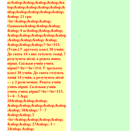
кг&nbsp;&nbsp;&nbsp;&nbsp;&n
bsp;&nbsp;&nbsp;&nbsp;&nbsp;&
nbsp;&nbsp;&nbsp;&nbsp;&nbsp;
&nbsp; 21 грн.
<br>&nbsp;&nbsp;&nbsp; 
Однакова&nbsp;&nbsp;&nbsp; 
&nbsp; 9 кг&nbsp;&nbsp;&nbsp; 
&nbsp;&nbsp;&nbsp;&nbsp;&nbsp
;&nbsp;&nbsp;&nbsp; &nbsp; 
&nbsp;&nbsp;&nbsp;?<br>313. 
(Усно.) У другому класі 30 учнів. 
До свята 14 з них готують танці, 7 
розучують пісні, а решта вчить 
вірші. Скільки учнів учить 
вірші?<br><br>314. У третьому 
класі 30 учнів. До свята готують 
танці 14 учнів, а розучують пісні 
— у 2 рази менше. Решта учнів 
учить вірші. Склільки учнів 
учить учить вірші?<br><br>315. 
5 • 6 - 5 &gt; 
20&nbsp;&nbsp;&nbsp; 
&nbsp;&nbsp;&nbsp;&nbsp;&nbsp
;&nbsp; 56&nbsp;: 7 - 7 
&nbsp;&nbsp; 5 
<br>&nbsp;&nbsp;&nbsp;&nbsp;
&nbsp;&nbsp; 27&nbsp;: 3 + 
2&nbsp; &nbsp; 