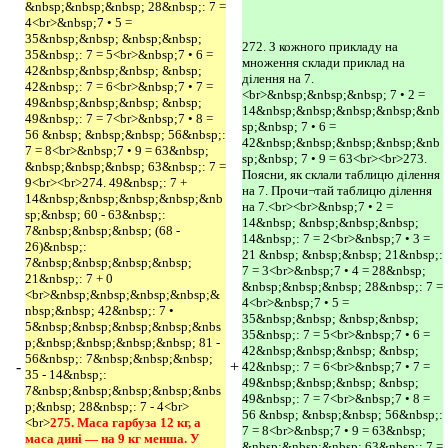
&nbsp;&nbsp;&nbsp; 28&nbsp;: 7 =
4<br>&nbsp;7 • 5 =
35&nbsp;&nbsp; &nbsp;&nbsp;
272. З кожного прикладу на
35&nbsp;: 7 = 5<br>&nbsp;7 • 6 =
множення склади приклад на
42&nbsp;&nbsp;&nbsp; &nbsp;
ділення на 7.
42&nbsp;: 7 = 6<br>&nbsp;7 • 7 =
<br>&nbsp;&nbsp;&nbsp; 7 • 2 =
49&nbsp;&nbsp;&nbsp; &nbsp;
14&nbsp;&nbsp;&nbsp;&nbsp;&nb
49&nbsp;: 7 = 7<br>&nbsp;7 • 8 =
sp;&nbsp; 7 • 6 =
56 &nbsp; &nbsp;&nbsp; 56&nbsp;:
42&nbsp;&nbsp;&nbsp;&nbsp;&nb
7 = 8<br>&nbsp;7 • 9 = 63&nbsp;
sp;&nbsp; 7 • 9 = 63<br><br>273.
&nbsp;&nbsp;&nbsp; 63&nbsp;: 7 =
Поясни, як склали таблицю ділення
9<br><br>274. 49&nbsp;: 7 +
на 7. Прочи¬тай таблицю ділення
14&nbsp;&nbsp;&nbsp;&nbsp;&nb
на 7.<br><br>&nbsp;7 • 2 =
sp;&nbsp; 60 - 63&nbsp;:
14&nbsp; &nbsp;&nbsp;&nbsp;
7&nbsp;&nbsp;&nbsp; (68 -
14&nbsp;: 7 = 2<br>&nbsp;7 • 3 =
26)&nbsp;:
21 &nbsp; &nbsp;&nbsp; 21&nbsp;:
7&nbsp;&nbsp;&nbsp;&nbsp;
7 = 3<br>&nbsp;7 • 4 = 28&nbsp;
21&nbsp;: 7 + 0
&nbsp;&nbsp;&nbsp; 28&nbsp;: 7 =
<br>&nbsp;&nbsp;&nbsp;&nbsp;&
4<br>&nbsp;7 • 5 =
nbsp;&nbsp; 42&nbsp;: 7 •
35&nbsp;&nbsp; &nbsp;&nbsp;
5&nbsp;&nbsp;&nbsp;&nbsp;&nbs
35&nbsp;: 7 = 5<br>&nbsp;7 • 6 =
p;&nbsp;&nbsp;&nbsp;&nbsp; 81 -
42&nbsp;&nbsp;&nbsp; &nbsp;
56&nbsp;: 7&nbsp;&nbsp;&nbsp;
-
+
42&nbsp;: 7 = 6<br>&nbsp;7 • 7 =
35 - 14&nbsp;:
49&nbsp;&nbsp;&nbsp; &nbsp;
7&nbsp;&nbsp;&nbsp;&nbsp;&nbs
49&nbsp;: 7 = 7<br>&nbsp;7 • 8 =
p;&nbsp; 28&nbsp;: 7 - 4<br>
56 &nbsp; &nbsp;&nbsp; 56&nbsp;:
<br>
275. Маса гарбуза 12 кг, а 
7 = 8<br>&nbsp;7 • 9 = 63&nbsp;
маса дині — на 9 кг менша. У 
&nbsp;&nbsp;&nbsp; 63&nbsp;: 7 =