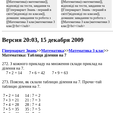
[[Математика|з математики]],
[[Математика|з математики]],
відповіді на тести, завдання та
відповіді на тести, завдання та
[[Гіпермаркет Знань - перший в
[[Гіпермаркет Знань - перший в
світі!|відповіді по класам]],
світі!|відповіді по класам]],
домашнє завадання та робота з
домашнє завадання та робота з
[[Математика 3 клас|математики 3
[[Математика 3 клас|математики 3
клас]]<br></sub>
клас]]<br></sub>
Версия 20:03, 15 декабря 2009
Гіпермаркет Знань
>>
Математика
>>
Математика 3 клас
>>
Математика: Таблиця ділення на 7
272. З кожного прикладу на множення склади приклад на
ділення на 7.
7 • 2 = 14 7 • 6 = 42 7 • 9 = 63
273. Поясни, як склали таблицю ділення на 7. Прочи¬тай
таблицю ділення на 7.
7 • 2 = 14 14 : 7 = 2
7 • 3 = 21 21 : 7 = 3
7 • 4 = 28 28 : 7 = 4
7 • 5 = 35 35 : 7 = 5