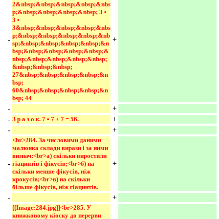
2&nbsp;&nbsp;&nbsp;&nbsp;&nbs
p;&nbsp;&nbsp;&nbsp;&nbsp; 3 • 
3 • 
3&nbsp;&nbsp;&nbsp;&nbsp;&nbs
p;&nbsp;&nbsp;&nbsp;&nbsp;&nb
-
+
sp;&nbsp;&nbsp;&nbsp;&nbsp;&n
bsp;&nbsp;&nbsp;&nbsp;&nbsp;&
nbsp;&nbsp;&nbsp;&nbsp;&nbsp;
&nbsp;&nbsp;&nbsp; 
27&nbsp;&nbsp;&nbsp;&nbsp;&n
bsp; 
60&nbsp;&nbsp;&nbsp;&nbsp;&n
bsp; 44 
-
+
-
+
З р а з о к. 7 • 7 + 7 = 56. 
-
+
<br>284. За числовими даними 
малюнка склади вирази і за ними 
визнач:<br>а) скільки виростили 
-
+
гіацинтів і фікусів;<br>б) на 
скільки менше фікусів, ніж 
крокусів;<br>в) на скільки 
більше фікусів, ніж гіацинтів. 
-
+
[[Image:284.jpg]]<br>285. У 
книжковому кіоску до перерви 