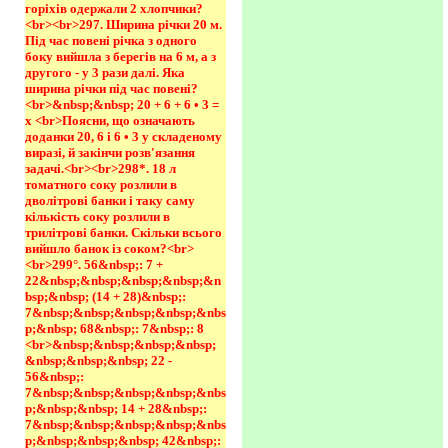
горіхів одержали 2 хлопчики?
<br><br>297. Ширина річки 20 м. 
Під час повені річка з одного 
боку вийшла з берегів на 6 м, а з 
другого - у 3 рази далі. Яка 
ширина річки під час повені?
<br>&nbsp;&nbsp; 20 + 6 + 6 • 3 = 
х <br>Поясни, що означають 
доданки 20, 6 і 6 • 3 у складеному 
виразі, й закінчи розв'язання 
задачі.<br><br>298*. 18 л 
томатного соку розлили в 
дволітрові банки і таку саму 
кількість соку розлили в 
трилітрові банки. Скільки всього 
вийшло банок із соком?<br>
<br>299°. 56&nbsp;: 7 + 
22&nbsp;&nbsp;&nbsp;&nbsp;&n
bsp;&nbsp; (14 + 28)&nbsp;: 
7&nbsp;&nbsp;&nbsp;&nbsp;&nbs
p;&nbsp; 68&nbsp;: 7&nbsp;: 8 
<br>&nbsp;&nbsp;&nbsp;&nbsp;
&nbsp;&nbsp;&nbsp; 22 - 
56&nbsp;: 
7&nbsp;&nbsp;&nbsp;&nbsp;&nbs
p;&nbsp;&nbsp; 14 + 28&nbsp;: 
7&nbsp;&nbsp;&nbsp;&nbsp;&nbs
p;&nbsp;&nbsp;&nbsp; 42&nbsp;: 