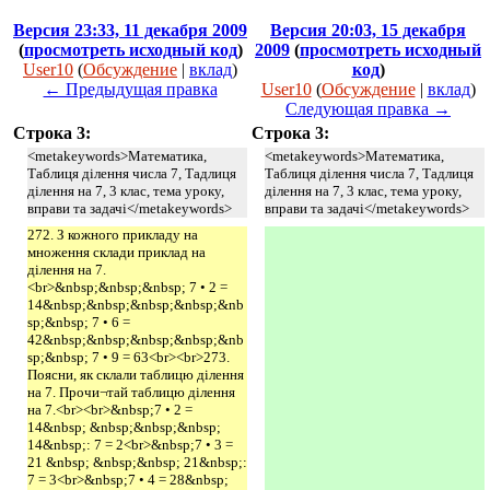
Версия 23:33, 11 декабря 2009
Версия 20:03, 15 декабря
(
просмотреть исходный код
)
2009
(
просмотреть исходный
User10
(
Обсуждение
|
вклад
)
код
)
← Предыдущая правка
User10
(
Обсуждение
|
вклад
)
Следующая правка →
Строка 3:
Строка 3:
<metakeywords>Математика,
<metakeywords>Математика,
Таблиця ділення числа 7, Тадлиця
Таблиця ділення числа 7, Тадлиця
ділення на 7, 3 клас, тема уроку,
ділення на 7, 3 клас, тема уроку,
вправи та задачі</metakeywords>
вправи та задачі</metakeywords>
272. З кожного прикладу на
множення склади приклад на
ділення на 7.
<br>&nbsp;&nbsp;&nbsp; 7 • 2 =
14&nbsp;&nbsp;&nbsp;&nbsp;&nb
sp;&nbsp; 7 • 6 =
42&nbsp;&nbsp;&nbsp;&nbsp;&nb
sp;&nbsp; 7 • 9 = 63<br><br>273.
Поясни, як склали таблицю ділення
на 7. Прочи¬тай таблицю ділення
на 7.<br><br>&nbsp;7 • 2 =
14&nbsp; &nbsp;&nbsp;&nbsp;
14&nbsp;: 7 = 2<br>&nbsp;7 • 3 =
21 &nbsp; &nbsp;&nbsp; 21&nbsp;:
7 = 3<br>&nbsp;7 • 4 = 28&nbsp;