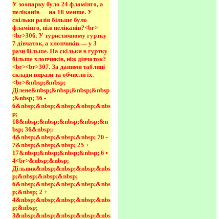
У зоопарку було 24 фламінго, а 
пеліканів — на 18 менше. У 
скільки разів більше було 
фламінго, ніж пеліканів?<br>
<br>306. У туристичному гуртку 
7 дівчаток, а хлопчиків — у 3 
рази більше. На скільки в гуртку 
більше хлопчиків, ніж дівчаток?
<br><br>307. За даними таблиці 
склади вирази та обчисли їх.
<br>&nbsp;&nbsp; 
Ділене&nbsp;&nbsp;&nbsp;&nbsp
;&nbsp; 36 - 
6&nbsp;&nbsp;&nbsp;&nbsp;&nbs
p; 
18&nbsp;&nbsp;&nbsp;&nbsp;&n
bsp; 36&nbsp;: 
4&nbsp;&nbsp;&nbsp;&nbsp; 70 - 
7&nbsp;&nbsp;&nbsp; 25 + 
17&nbsp;&nbsp;&nbsp;&nbsp; 6 • 
4<br>&nbsp;&nbsp; 
Дільник&nbsp;&nbsp;&nbsp;&nbs
p;&nbsp;&nbsp;&nbsp; 
6&nbsp;&nbsp;&nbsp;&nbsp;&nbs
p;&nbsp; 2 + 
4&nbsp;&nbsp;&nbsp;&nbsp;&nbs
p;&nbsp; 
3&nbsp;&nbsp;&nbsp;&nbsp;&nbs