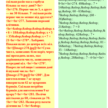
скільки разів маса гарбуза 
9<br><br>274. 49&nbsp;: 7 +
більша за масу дині?<br>
14&nbsp;&nbsp;&nbsp;&nbsp;&nb
<br>276. Перше число 5, а друге 
sp;&nbsp; 60 - 63&nbsp;:
— на 30 більше. У скільки разів 
7&nbsp;&nbsp;&nbsp; (68 -
перше число менше від другого?
26)&nbsp;:
<br><br>277. Заповни порожні 
7&nbsp;&nbsp;&nbsp;&nbsp;
клітинки.
21&nbsp;: 7 + 0
<br>&nbsp;&nbsp;&nbsp;&nbsp; х 
<br>&nbsp;&nbsp;&nbsp;&nbsp;&
• 6 = 18&nbsp;&nbsp;&nbsp; х • 5 
nbsp;&nbsp; 42&nbsp;: 7 •
= 35&nbsp;&nbsp;&nbsp; х • 7 = 
5&nbsp;&nbsp;&nbsp;&nbsp;&nbs
21<br><br>278*. Лабіринт. 
p;&nbsp;&nbsp;&nbsp;&nbsp; 81 -
Покажи шлях до центра всіх кіл.
56&nbsp;: 7&nbsp;&nbsp;&nbsp;
<br>[[Image:278.jpg]]<br>Сума 
35 - 14&nbsp;:
чисел, записаних біля воріт, через 
7&nbsp;&nbsp;&nbsp;&nbsp;&nbs
які проходить шлях, має 
p;&nbsp; 28&nbsp;: 7 - 4<br><br>
дорівнювати числу, записаному 
всередині кіл. <br><br>279°. 
Накресли таблицю і запиши дані 
й шукані числа.<br>
[[Image:279.jpg]]<br>280°. Для 
виготовлення 7 кг цукру 
використали 42 кг цукрових 
буряків. Скільки потрібно 
буряків для виготовлення 9 кг 
цукру?<br><br>281. Полічи 
шістками до 60, сімками до 70.
<br><br>282. Назви результати 
ділення на 7.<br>&nbsp; 