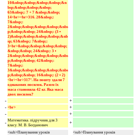
10&nbsp;&nbsp;&nbsp;&nbsp;&n
bsp;&nbsp;&nbsp;&nbsp; 
63&nbsp;: 7 + 7 &nbsp;&nbsp; 
14<br><br>316. 28&nbsp;: 
7&nbsp;: 
2&nbsp;&nbsp;&nbsp;&nbsp;&nbs
p;&nbsp;&nbsp; 24&nbsp;: (3 • 
2)&nbsp;&nbsp;&nbsp;&nbsp;&nb
sp; 63&nbsp;: 7&nbsp;: 
3<br>&nbsp;&nbsp;&nbsp;&nbsp;
&nbsp;&nbsp; 24&nbsp;: 3 • 
2&nbsp;&nbsp;&nbsp;&nbsp;&nbs
p;&nbsp;&nbsp; 42&nbsp;: 
7&nbsp;: 
3&nbsp;&nbsp;&nbsp;&nbsp;&nbs
p;&nbsp;&nbsp; 16&nbsp;: (2 • 2)
<br><br>317°. На пошту здали 7 
однакових посилок. Разом їх 
маса становила 42 кг. Яка маса 
двох посилок? 
-
+
-
+
<br> 
-
+
Математика. підручник для 3
-
+
класу. М. В. Богданович
<sub>Планування уроків
<sub>Планування уроків