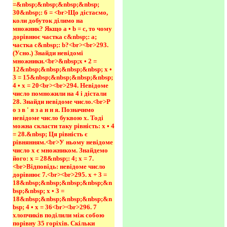
=&nbsp;&nbsp;&nbsp;&nbsp; 
30&nbsp;: 6 = <br>Що дістаємо, 
коли добуток ділимо на 
множник? Якщо а • b = с, то чому 
дорівнює частка с&nbsp;: а; 
частка с&nbsp;: b?<br><br>293.
(Усно.) Знайди невідомі 
множники.<br>&nbsp;х • 2 = 
12&nbsp;&nbsp;&nbsp;&nbsp; х • 
3 = 15&nbsp;&nbsp;&nbsp;&nbsp; 
4 • х = 20<br><br>294. Невідоме 
число помножили на 4 і дістали 
28. Знайди невідоме число.<br>Р 
о з в ' я з а н н я. Позначимо 
невідоме число буквою х. Тоді 
можна скласти таку рівність: х • 4 
= 28.&nbsp; Ця рівність є 
рівнянням.<br>У ньому невідоме 
число х є множником. Знайдемо 
його: х = 28&nbsp;: 4; х = 7. 
<br>Відповідь: невідоме число 
дорівнює 7.<br><br>295. х + 3 = 
18&nbsp;&nbsp;&nbsp;&nbsp;&n
bsp;&nbsp; х • 3 = 
18&nbsp;&nbsp;&nbsp;&nbsp;&n
bsp; 4 • х = 36<br><br>296. 7 
хлопчиків поділили між собою 
порівну 35 горіхів. Скільки 