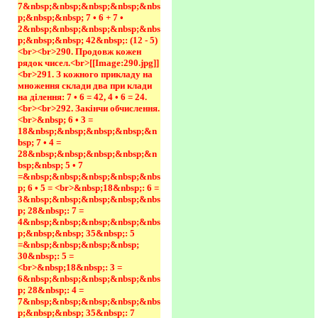
7&nbsp;&nbsp;&nbsp;&nbsp;&nbs
p;&nbsp;&nbsp; 7 • 6 + 7 • 
2&nbsp;&nbsp;&nbsp;&nbsp;&nbs
p;&nbsp;&nbsp; 42&nbsp;: (12 - 5)
<br><br>290. Продовж кожен 
рядок чисел.<br>[[Image:290.jpg]]
<br>291. З кожного прикладу на 
множення склади два при клади 
на ділення: 7 • 6 = 42, 4 • 6 = 24.
<br><br>292. Закінчи обчислення.
<br>&nbsp; 6 • 3 = 
18&nbsp;&nbsp;&nbsp;&nbsp;&n
bsp; 7 • 4 = 
28&nbsp;&nbsp;&nbsp;&nbsp;&n
bsp;&nbsp; 5 • 7 
=&nbsp;&nbsp;&nbsp;&nbsp;&nbs
p; 6 • 5 = <br>&nbsp;18&nbsp;: 6 = 
3&nbsp;&nbsp;&nbsp;&nbsp;&nbs
p; 28&nbsp;: 7 = 
4&nbsp;&nbsp;&nbsp;&nbsp;&nbs
p;&nbsp;&nbsp; 35&nbsp;: 5 
=&nbsp;&nbsp;&nbsp;&nbsp; 
30&nbsp;: 5 = 
<br>&nbsp;18&nbsp;: 3 = 
6&nbsp;&nbsp;&nbsp;&nbsp;&nbs
p; 28&nbsp;: 4 = 
7&nbsp;&nbsp;&nbsp;&nbsp;&nbs
p;&nbsp;&nbsp; 35&nbsp;: 7 