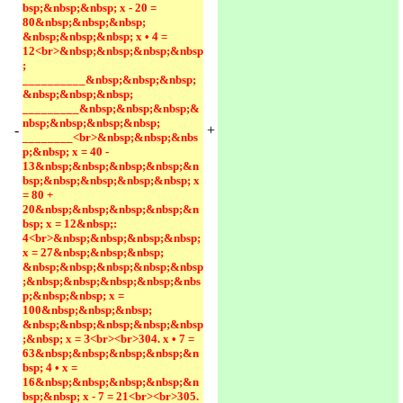
bsp;&nbsp;&nbsp; х - 20 = 
80&nbsp;&nbsp;&nbsp; 
&nbsp;&nbsp;&nbsp; х • 4 = 
12<br>&nbsp;&nbsp;&nbsp;&nbsp
; 
__________&nbsp;&nbsp;&nbsp;
&nbsp;&nbsp;&nbsp; 
_________&nbsp;&nbsp;&nbsp;&
nbsp;&nbsp;&nbsp;&nbsp; 
-
+
________<br>&nbsp;&nbsp;&nbs
p;&nbsp; х = 40 - 
13&nbsp;&nbsp;&nbsp;&nbsp;&n
bsp;&nbsp;&nbsp;&nbsp;&nbsp; х 
= 80 + 
20&nbsp;&nbsp;&nbsp;&nbsp;&n
bsp; х = 12&nbsp;: 
4<br>&nbsp;&nbsp;&nbsp;&nbsp; 
х = 27&nbsp;&nbsp;&nbsp; 
&nbsp;&nbsp;&nbsp;&nbsp;&nbsp
;&nbsp;&nbsp;&nbsp;&nbsp;&nbs
p;&nbsp;&nbsp; х = 
100&nbsp;&nbsp;&nbsp; 
&nbsp;&nbsp;&nbsp;&nbsp;&nbsp
;&nbsp; х = З<br><br>304. х • 7 = 
63&nbsp;&nbsp;&nbsp;&nbsp;&n
bsp; 4 • х = 
16&nbsp;&nbsp;&nbsp;&nbsp;&n
bsp;&nbsp; х - 7 = 21<br><br>305. 