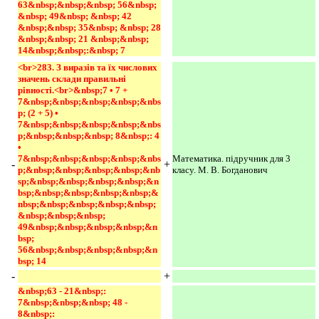
63&nbsp;&nbsp;&nbsp; 56&nbsp; 
&nbsp; 49&nbsp; &nbsp; 42 
&nbsp;&nbsp; 35&nbsp; &nbsp; 28 
&nbsp;&nbsp; 21 &nbsp;&nbsp; 
14&nbsp;&nbsp;:&nbsp; 7 
<br>283. З виразів та їх числових 
значень склади правильні 
рівності.<br>&nbsp;7 • 7 + 
7&nbsp;&nbsp;&nbsp;&nbsp;&nbs
p; (2 + 5) • 
7&nbsp;&nbsp;&nbsp;&nbsp;&nbs
p;&nbsp;&nbsp;&nbsp; 8&nbsp;: 4 
• 
7&nbsp;&nbsp;&nbsp;&nbsp;&nbs
Математика. підручник для 3
-
+
p;&nbsp;&nbsp;&nbsp;&nbsp;&nb
класу. М. В. Богданович
sp;&nbsp;&nbsp;&nbsp;&nbsp;&n
bsp;&nbsp;&nbsp;&nbsp;&nbsp;&
nbsp;&nbsp;&nbsp;&nbsp;&nbsp;
&nbsp;&nbsp;&nbsp; 
49&nbsp;&nbsp;&nbsp;&nbsp;&n
bsp; 
56&nbsp;&nbsp;&nbsp;&nbsp;&n
bsp; 14 
-
+
&nbsp;63 - 21&nbsp;: 
7&nbsp;&nbsp;&nbsp; 48 - 
8&nbsp;: 