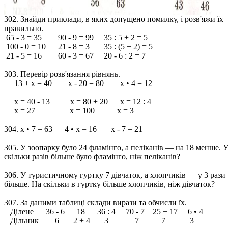
302. Знайди приклади, в яких допущено помилку, і розв'яжи їх
правильно.
65 - 3 = 35 90 - 9 = 99 35 : 5 + 2 = 5
100 - 0 = 10 21 - 8 = 3 35 : (5 + 2) = 5
21 - 5 = 16 60 - 3 = 67 20 - 6 : 2 = 7
303. Перевір розв'язання рівнянь.
13 + х = 40 х - 20 = 80 х • 4 = 12
__________ _________ ________
х = 40 - 13 х = 80 + 20 х = 12 : 4
х = 27 х = 100 х = З
304. х • 7 = 63 4 • х = 16 х - 7 = 21
305. У зоопарку було 24 фламінго, а пеліканів — на 18 менше. 
скільки разів більше було фламінго, ніж пеліканів?
306. У туристичному гуртку 7 дівчаток, а хлопчиків — у 3 рази
більше. На скільки в гуртку більше хлопчиків, ніж дівчаток?
307. За даними таблиці склади вирази та обчисли їх.
Ділене 36 - 6 18 36 : 4 70 - 7 25 + 17 6 • 4
Дільник 6 2 + 4 3 7 7 3