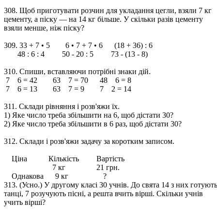
308. Щоб приготувати розчин для укладання цегли, взяли 7 кг
цементу, а піску — на 14 кг більше. У скільки разів цементу
взяли менше, ніж піску?
309. 33 + 7 • 5 6 • 7 + 7 • 6 (18 + 36) : 6
48 : 6 : 4 50 - 20 : 5 73 - (13 - 8)
310. Спиши, вставляючи потрібні знаки дій.
7 6 = 42 63 7 = 70 48 6 = 8
7 6 = 13 63 7 = 9 7 2 = 14
311. Склади рівняння і розв'яжи їх.
1) Яке число треба збільшити на 6, щоб дістати 30?
2) Яке число треба збільшити в 6 раз, щоб дістати 30?
312. Склади і розв'яжи задачу за коротким записом.
Ціна Кількість Вартість
7 кг 21 грн.
Однакова 9 кг ?
313. (Усно.) У другому класі 30 учнів. До свята 14 з них готуют
танці, 7 розучують пісні, а решта вчить вірші. Скільки учнів
учить вірші?