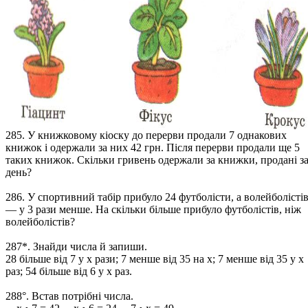
285. У книжковому кіоску до перерви продали 7 однакових
книжок і одержали за них 42 грн. Після перерви продали ще 5
таких книжок. Скільки гривень одержали за книжки, продані з
день?
286. У спортивний табір прибуло 24 футболісти, а волейболісті
— у 3 рази менше. На скільки більше прибуло футболістів, ніж
волейболістів?
287*. Знайди числа й запиши.
28 більше від 7 у х рази; 7 менше від 35 на х; 7 менше від 35 у х
раз; 54 більше від 6 у х раз.
288°. Встав потрібні числа.