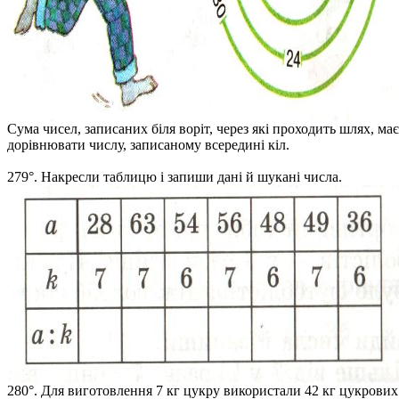
Сума чисел, записаних біля воріт, через які проходить шлях, має
дорівнювати числу, записаному всередині кіл.
279°. Накресли таблицю і запиши дані й шукані числа.
280°. Для виготовлення 7 кг цукру використали 42 кг цукрових