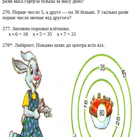
разів маса гарбуза більша за масу дині?
276. Перше число 5, а друге — на 30 більше. У скільки разів
перше число менше від другого?
277. Заповни порожні клітинки.
х • 6 = 18 х • 5 = 35 х • 7 = 21
278*. Лабіринт. Покажи шлях до центра всіх кіл.