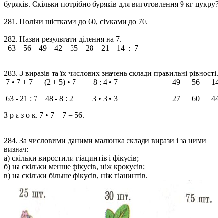
буряків. Скільки потрібно буряків для виготовлення 9 кг цукру
281. Полічи шістками до 60, сімками до 70.
282. Назви результати ділення на 7.
63 56 49 42 35 28 21 14 : 7
283. З виразів та їх числових значень склади правильні рівності.
7 • 7 + 7 (2 + 5) • 7 8 : 4 • 7 49 56 1
63 - 21 : 7 48 - 8 : 2 3 • 3 • 3 27 60 4
З р а з о к. 7 • 7 + 7 = 56.
284. За числовими даними малюнка склади вирази і за ними
визнач:
а) скільки виростили гіацинтів і фікусів;
б) на скільки менше фікусів, ніж крокусів;
в) на скільки більше фікусів, ніж гіацинтів.