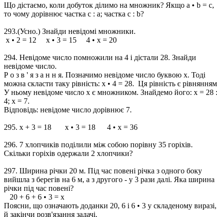
Що дістаємо, коли добуток ділимо на множник? Якщо а • b = с,
то чому дорівнює частка с : а; частка с : b?
293.(Усно.) Знайди невідомі множники.
х • 2 = 12 х • 3 = 15 4 • х = 20
294. Невідоме число помножили на 4 і дістали 28. Знайди
невідоме число.
Р о з в ' я з а н н я. Позначимо невідоме число буквою х. Тоді
можна скласти таку рівність: х • 4 = 28. Ця рівність є рівнянням
У ньому невідоме число х є множником. Знайдемо його: х = 28 
4; х = 7.
Відповідь: невідоме число дорівнює 7.
295. х + 3 = 18 х • 3 = 18 4 • х = 36
296. 7 хлопчиків поділили між собою порівну 35 горіхів.
Скільки горіхів одержали 2 хлопчики?
297. Ширина річки 20 м. Під час повені річка з одного боку
вийшла з берегів на 6 м, а з другого - у 3 рази далі. Яка ширина
річки під час повені?
20 + 6 + 6 • 3 = х
Поясни, що означають доданки 20, 6 і 6 • 3 у складеному виразі,
й закінчи розв'язання задачі.