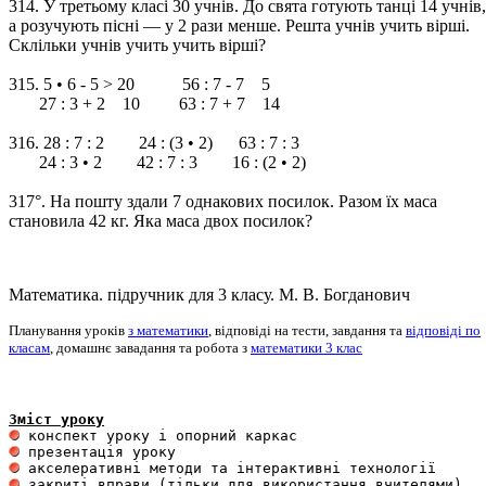
314. У третьому класі 30 учнів. До свята готують танці 14 учнів,
а розучують пісні — у 2 рази менше. Решта учнів учить вірші.
Склільки учнів учить учить вірші?
315. 5 • 6 - 5 > 20 56 : 7 - 7 5
27 : 3 + 2 10 63 : 7 + 7 14
316. 28 : 7 : 2 24 : (3 • 2) 63 : 7 : 3
24 : 3 • 2 42 : 7 : 3 16 : (2 • 2)
317°. На пошту здали 7 однакових посилок. Разом їх маса
становила 42 кг. Яка маса двох посилок?
Математика. підручник для 3 класу. М. В. Богданович
Планування уроків
з математики
, відповіді на тести, завдання та
відповіді по
класам
, домашнє завадання та робота з
математики 3 клас
Зміст уроку