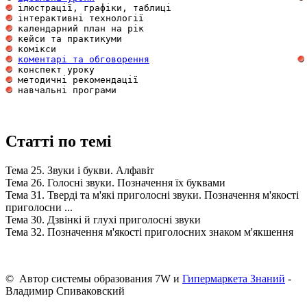
 ілюстрації, графіки, таблиці                        
 інтерактивні технології                             
 календарний план на рік                             
 кейси та практикуми                                 
 комікси                                             
коментарі та обговорення
 конспект уроку                                      
 методичні рекомендації                              
 навчальні програми                                  
Статті по темі
Тема 25. Звуки і букви. Алфавіт
Тема 26. Голосні звуки. Позначення їх буквами
Тема 31. Тверді та м'які приголосні звуки. Позначення м'якості
приголосни ...
Тема 30. Дзвінкі й глухі приголосні звуки
Тема 32. Позначення м'якості приголосних знаком м'якшення
© Автор системы образования 7W и
Гипермаркета Знаний
-
Владимир Спиваковский