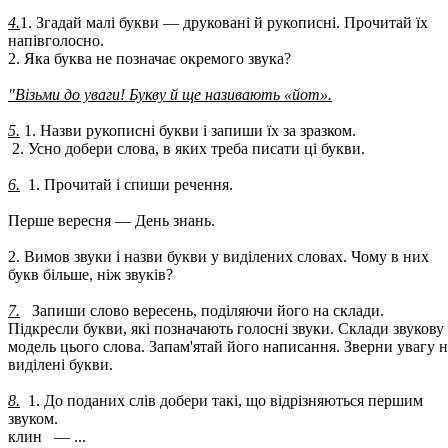
4.
1. Згадай малі букви — друковані й рукописні. Прочитай їх
напівголосно.
2. Яка буква не позначає окремого звука?
"Візьми до уваги! Букву й ще називають «йот».
5.
1. Назви рукописні букви і запиши їх за зразком.
2. Усно добери слова, в яких треба писати ці букви.
6.
1. Прочитай і спиши речення.
Перше вересня — День знань.
2. Вимов звуки і назви букви у виділених словах. Чому в них
букв більше, ніж звуків?
7.
Запиши слово вересень, поділяючи його на склади.
Підкресли букви, які позначають голосні звуки. Склади звукову
модель цього слова. Запам'ятай його написання. Зверни увагу н
виділені букви.
8.
1. До поданих слів добери такі, що відрізняються першим
звуком.
клин — ...