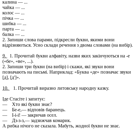
калина — ...
чайка — ...
колос — ...
пічка — ...
шибка — ...
парта — ...
балка — ...
2. Запиши слова парами, підкресли букви, якими вони
відрізняються. Усно склади речення з двома словами (на вибір).
9.
1. Прочитай букви алфавіту, назви яких закінчуються на -е
(«бе», «ве», ...).
2. Запиши три букви (на вибір) і скажи, які звуки вони
позначають на письмі. Наприклад: «Буква «де» позначає звуки
[д], [д']».
10.
1. Прочитай виразно литовську народну казку.
Іде Стасіте і запитує:
— Хто які букви знає?
— Бе-е,— відповів баранець.
— І-і-і! — закричав осел.
— Дз-з-з,— задзижчав комарик.
А рибка нічого не сказала. Мабуть, жодної букви не знає.