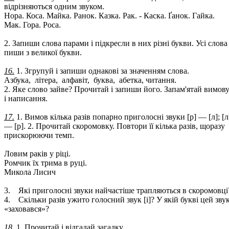
відрізняються одним звуком.
Нора. Коса. Майка. Ранок. Казка. Рак. - Каска. Ґанок. Гайка.
Мак. Гора. Роса.
2. Запиши слова парами і підкресли в них різні букви. Усі слова
пиши з великої букви.
16.
1. Згрупуй і запиши однакові за значенням слова.
Азбука, літера, алфавіт, буква, абетка, читання.
2. Яке слово зайве? Прочитай і запиши його. Запам'ятай вимов
і написання.
17.
1. Вимов кілька разів попарно приголосні звуки [р] — [л]; [л
— [р]. 2. Прочитай скоромовку. Повтори її кілька разів, щоразу
прискорюючи темп.
Ловим раків у ріці.
Ромчик їх трима в руці.
Микола Лисич
3. Які приголосні звуки найчастіше трапляються в скоромовці
4. Скільки разів ужито голосний звук [і]? У якій букві цей зву
«заховався»?
18.
1. Прочитай і відгадай загадку.