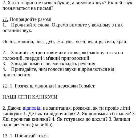
2. Хто з тварин не назвав букви, а вимовив звук? Як цей звук
позначається на письмі?
11.
Попрацюйте разом!
1. Прочитайте слова. Окремо вимовте у кожному з них
останній звук.
Осінь, калина, ліс, дуб, жолудь, ясен, вулиця, село, край.
2. Запишіть у три стовпчики слова, які закінчуються на
голосний, твердий і м'який приголосний.
3. З виділеними словами складіть речення.
4. Пригадайте, чим голосні звуки відрізняються від
приголосних.
12.
1. Розглянь малюнки і перекажи їх зміст.
НАШІ ЛІТНІ КАНІКУЛИ
2. Даючи
відповіді
на запитання, розкажи, як ти провів літні
канікули: 1. Де і як ти відпочивав? 2. Як допомагав батькам? 3.
Які прочитав книжки? 4. Як готувався до школи? 3. Запиши
одне речення (на вибір).
13.
1. Прочитай текст.