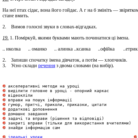
На неї птах сідає, вона його гойдає. А г на б змініть — звірятко
стане вмить.
2. Вимов голосні звуки в словах-відгадках.
19.
1. Поміркуй, якими буквами мають починатися ці імена.
.. иколка .. оманко .. алинка ..ксанка ..офійка ..етрик
2. Запиши спочатку імена дівчаток, а потім — хлопчиків.
3. Усно склади
речення
з двома словами (на вибір).
 акселеративні методи на уроці                       
 виділити головне в уроці - опорний каркас           
 відеокліпи                                          
 вправи на пошук інформації                          
 гумор, притчі, приколи, приказки, цитати            
 додаткові доповнення                                
 домашнє завдання                                    
 задачі та вправи (рішення та відповіді)             
 закриті вправи (тільки для використання вчителями)  
 знайди інформацію сам                               
ідеальні уроки