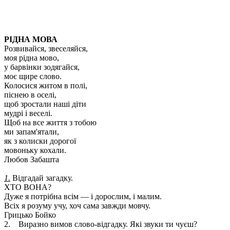
РІДНА МОВА
Розвивайся, звеселяйся,
моя рідна мово,
у барвінки зодягайся,
моє щире слово.
Колосися житом в полі,
піснею в оселі,
щоб зростали наші діти
мудрі і веселі.
Щоб на все життя з тобою
ми запам'ятали,
як з колиски дорогої
мовоньку кохали.
Любов Забашта
1.
Відгадай загадку.
ХТО ВОНА?
Дуже я потрібна всім — і дорослим, і малим.
Всіх я розуму учу, хоч сама завжди мовчу.
Грицько Бойко
2. Виразно вимов слово-відгадку. Які звуки ти чуєш?