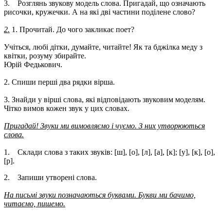
3. Розглянь звукову модель слова. Пригадай, що означають
рисочки, кружечки. А на які дві частини поділене слово?
2.
1. Прочитай. До чого закликає поет?
Учіться, любі дітки, думайте, читайте! Як та бджілка меду з
квітки, розуму збирайте.
Юрій Федькович.
2. Спиши перші два рядки вірша.
3. Знайди у вірші слова, які відповідають звуковим моделям.
Чітко вимов кожен звук у цих словах.
Пригадай! Звуки ми вимовляємо і чуємо. З них утворюються
слова.
1. Склади слова з таких звуків: [ш], [о], [л], [а], [к]; [у], [к], [о],
[р].
2. Запиши утворені слова.
На письмі звуки позначаються буквами. Букви ми бачимо,
читаємо, пишемо.