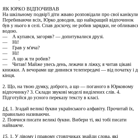
ЯК ЮРКО ВІДПОЧИВАВ
На шкільному подвір'ї діти жваво розповідали про свої канікули
Перебиваючи всіх, Юрко доводив, що найкращий відпочинок
був у нього в селі. Спав досхочу, не робив зарядки, не обливавс
водою.
— А купався, загоряв? — допитувалися друзі.
— Ні!
— Грав у м'яча?
— Ні!
— А що ж ти робив?
— Читав! Майже увесь день, лежачи в ліжку, я читав цікаві
книжки. А вечорами ще дивився телепередачі — від початку і д
кінця.
2. Що, на твою думку, доброго, а що — поганого в Юрковому
відпочинку? 3. Склади звукові моделі виділених слів. 4.
Підготуйся до усного переказу тексту в класі.
14.
1. Згадай великі букви українського алфавіту. Прочитай їх,
правильно називаючи.
2. Повчися писати великі букви. Вибери ті, які тобі писати
найважче.
15.
1. У лівому і правому стовпчиках знайди слова, які