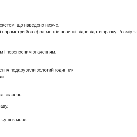
текстом, що наведено нижче.
 параметри його фрагментів повинні відповідати зразку. Розмір заг
м і переносним значенням.
ення подарували золотий годинник.
ки.
ка значень.
аву.
п суші в море.