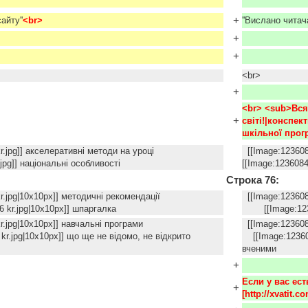
+
айту''
<br>
''Вислано читач
+
+
<br>
+
<br> <sub>Вся
+
світі!|конспек
шкільної прог
6 kr.jpg]] акселеративні методи на уроці
[[Image:1236
jpg]] національні особливості
[[Image:1236084
Строка 76:
6 kr.jpg|10x10px]] методичні рекомендації
[[Image:1236
kr.jpg|10x10px]] шпаргалка
[[Image:12360
776 kr.jpg|10x10px]] навчальні програми
[[Image:123
.jpg|10x10px]] що ще не відомо, не відкрито
[[Image:123608
вченими
+
Если у вас ес
+
[http://xvatit