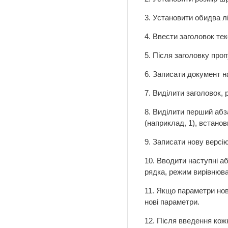
3. Установити обидва лі
4. Ввести заголовок те
5. Після заголовку про
6. Записати документ на
7. Виділити заголовок, 
8. Виділити перший абза
(наприклад, 1), встано
9. Записати нову версію
10. Вводити наступні а
рядка, режим вирівнюван
11. Якщо параметри нов
нові параметри.
12. Після введення кож