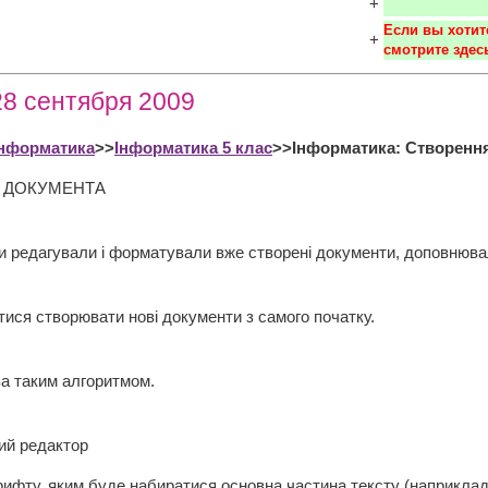
+
Если вы хотит
+
смотрите здесь
28 сентября 2009
Інформатика
>>
Інформатика 5 клас
>>Інформатика: Створенн
 ДОКУМЕНТА
и редагували і форматували вже створені документи, доповнюва
тися створювати нові документи з самого початку.
за таким алгоритмом.
ий редактор
рифту, яким буде набиратися основна частина тексту (наприклад,