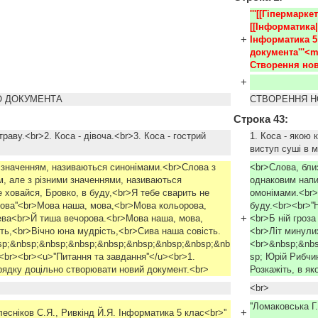
'''[[Гіпермарке
[[Інформатика|
+
Інформатика 5 
документа'''<m
Створення нов
+
О ДОКУМЕНТА
СТВОРЕННЯ 
Строка 43:
траву.<br>2. Коса - дівоча.<br>3. Коса - гострий
1. Коса - якою 
виступ суші в 
а значенням, називаються синонімами.<br>Слова з
<br>Слова, бли
, але з різними значеннями, називаються
однаковим напи
 ховайся, Бровко, в буду,<br>Я тебе сварить не
омонімами.<br>
мова''<br>Мова наша, мова,<br>Мова кольорова,
буду.<br><br>'
+
нева<br>Й тиша вечорова.<br>Мова наша, мова,
<br>Б ній гроз
сть,<br>Вічно юна мудрість,<br>Сива наша совість.
<br>Літ минули
sp;&nbsp;&nbsp;&nbsp;&nbsp;&nbsp;&nbsp;&nbsp;&nb
<br>&nbsp;&nb
br><br><u>''Питання та завдання''</u><br>1.
sp; Юрій Рибчи
орядку доцільно створювати новий документ.<br>
Розкажіть, в я
<br>
''Ломаковська Г
+
лесніков С.Я., Ривкінд Й.Я. Інформатика 5 клас<br>''