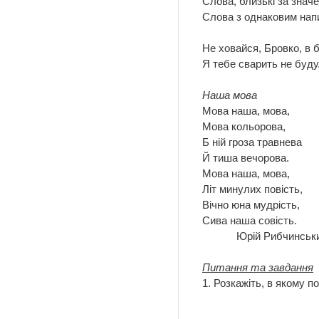
Слова, близькі за знач
Слова з однаковим нап
Не ховайся, Бровко, в б
Я тебе сварить не буду
Наша мова
Мова наша, мова,
Мова кольорова,
Б ній гроза травнева
Й тиша вечорова.
Мова наша, мова,
Літ минулих повість,
Вічно юна мудрість,
Сива наша совість.
Юрій Рибчинськ
Питання та завдання
1. Розкажіть, в якому 