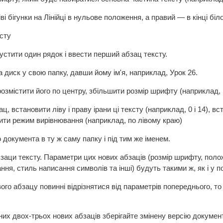
ві бігунки на Лінійці в нульове положення, а правий — в кінці біло
ксту
пустити один рядок і ввести перший абзац тексту.
 диск у свою папку, давши йому ім'я, наприклад, Урок 26.
розмістити його по центру, збільшити розмір шрифту (наприклад, 
ц, встановити ліву і праву ірани ці тексту (наприклад, 0 і 14), 
вити режим вирівнювання (наприклад, по лівому краю)
 документа в ту ж саму папку і під тим же іменем.
бзаци тексту. Параметри цих нових абзаців (розмір шрифту, пол
ня, стиль написання символів та інші) будуть такими ж, як і у поп
ого абзацу повинні відрізнятися від параметрів попереднього, то
них двох-трьох нових абзаців зберігайте змінену версію документ