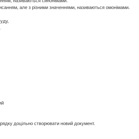
енням, називаються синонімами.
исанням, але з різними значеннями, називаються омонімами.
уду,
.
ий
порядку доцільно створювати новий документ.