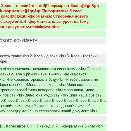
т Знань - перший в світі!|Гіпермаркет Знань]]&gt;&gt;
Інформатика]]&gt;&gt;[[Інформатика 5 клас|
клас]]&gt;&gt;Інформатика: Створення нового 
etakeywords>Інформатика, клас, урок, на Тему, 
ого документа</metakeywords>
НОВОГО ДОКУМЕНТА
косять траву.<br>2. Коса - дівоча.<br>3. Коса - гострий
море.
зькі за значенням, називаються синонімами.<br>Слова з
санням, але з різними значеннями, називаються
<br>Не ховайся, Бровко, в буду,<br>Я тебе сварить не
'Наша мова''<br>Мова наша, мова,<br>Мова кольорова,
а травнева<br>Й тиша вечорова.<br>Мова наша, мова,
х повість,<br>Вічно юна мудрість,<br>Сива наша совість.
sp;&nbsp;&nbsp;&nbsp;&nbsp;&nbsp;&nbsp;&nbsp;&nbsp;&nb
нський<br><br><u>''Питання та завдання''</u><br>1.
кому порядку доцільно створювати новий документ.<br>
.В., Колесніков С.Я., Ривкінд Й.Я. Інформатика 5 клас<br>''