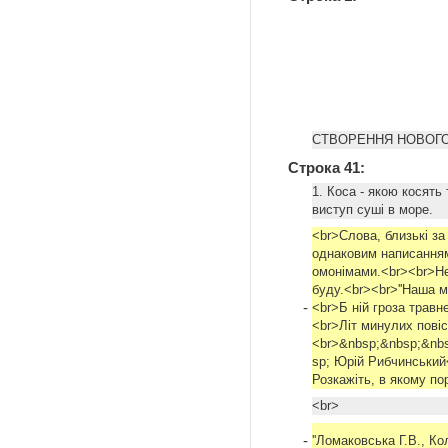
СТВОРЕННЯ НОВОГ
Строка 41:
1. Коса - якою косять 
виступ суші в море.
<br>Слова, близькі з
однаковим написанням
омонімами.<br><br>Не
буду.<br><br>''Наша 
-
<br>Б ній гроза трав
<br>Літ минулих пові
<br>&nbsp;&nbsp;&nb
sp; Юрій Рибчинський<
Розкажіть, в якому п
<br>
-
''Ломаковська Г.В., Ко