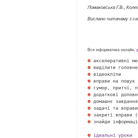
Ломаковська Г.В., Коле
Вислано читачаму з с
Вся інформатика онлайн,
 акселеративні ме
 виділити головне
 відеокліпи      
 вправи на пошук 
 гумор, притчі, п
 додаткові доповн
 домашнє завдання
 задачі та вправи
 закриті вправи (
 знайди інформаці
ідеальні уроки