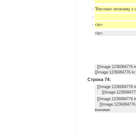
-
''Вислано читачаму з с
-
-
<br>
<br>
[[Image:123608477
[[Image:1236084776 kr.
Строка 74:
[[Image:123608477
[[Image:1236084776 
[[Image:1236084
[[Image:1236084776 kr
вченими