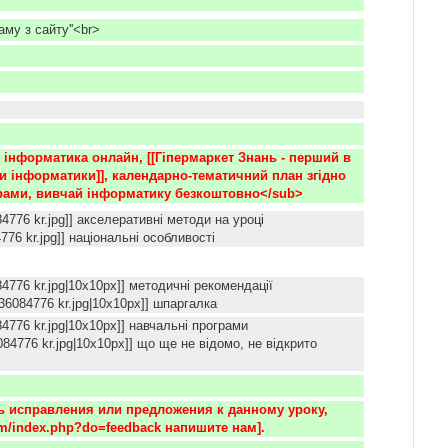
аму з сайту''<br>
 інформатика онлайн, [[Гіпермаркет Знань - перший в 
ти інформатики]], календарно-тематичний план згідно 
рами, вивчай інформатику безкоштовно</sub>
084776 kr.jpg]] акселеративні методи на уроці
776 kr.jpg]] національні особливості
084776 kr.jpg|10x10px]] методичні рекомендації
84776 kr.jpg|10x10px]] шпаргалка
6084776 kr.jpg|10x10px]] навчальні програми
4776 kr.jpg|10x10px]] що ще не відомо, не відкрито
ть исправления или предложения к данному уроку, 
.com/index.php?do=feedback напишите нам]. 