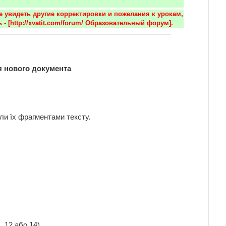
е увидеть другие корректировки и пожелания к урокам, 
 - [http://xvatit.com/forum/ Образовательный форум].
я нового документа
ли їх фрагментами тексту.
 12 або 14)