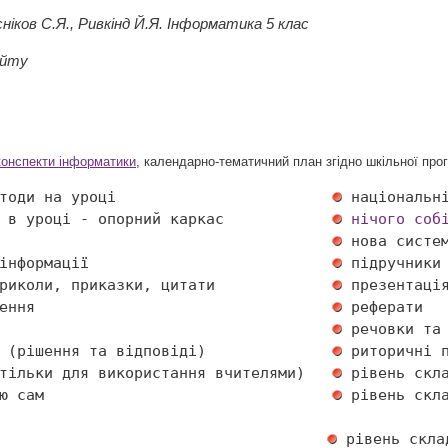
сніков С.Я., Ривкінд Й.Я. Інформатика 5 клас
айту
конспекти інформатики
, календарно-тематичний план згідно шкільної пр
тоди на уроці                        
 в уроці - опорний каркас            
нічого соб
                                     
інформації                           
риколи, приказки, цитати             
ення                                 
                                     
 (рішення та відповіді)              
тільки для використання вчителями)   
ю сам                                
 рівень скла