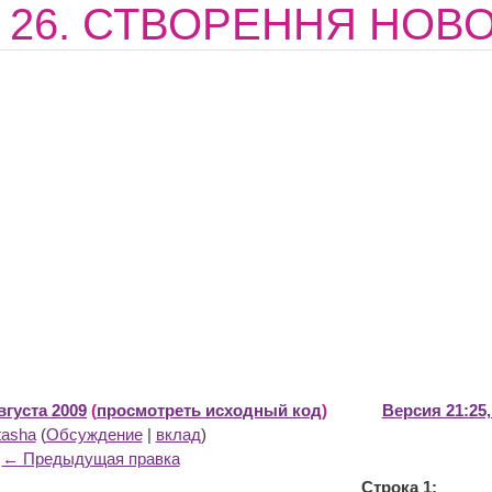
а 26. СТВОРЕННЯ НОВ
вгуста 2009
(
просмотреть исходный код
)
Версия 21:25,
tasha
(
Обсуждение
|
вклад
)
← Предыдущая правка
Строка 1: