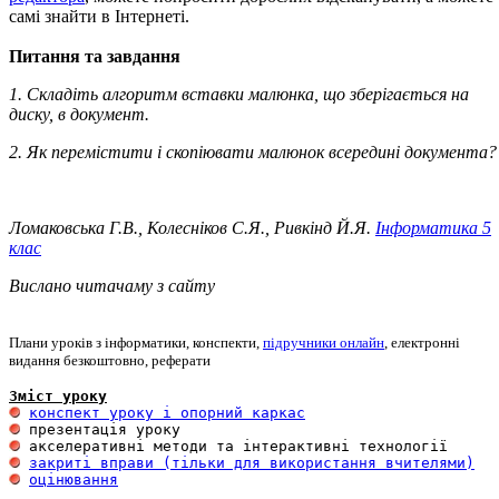
самі знайти в Інтернеті.
Питання та завдання
1. Складіть алгоритм вставки малюнка, що зберігається на
диску, в документ.
2. Як перемістити і скопіювати малюнок всередині документа?
Ломаковська Г.В., Колесніков С.Я., Ривкінд Й.Я.
Інформатика 5
клас
Вислано читачаму з сайту
Плани уроків з інформатики, конспекти,
підручники онлайн
, електронні
видання безкоштовно, реферати
Зміст уроку
конспект уроку і опорний каркас
закриті вправи (тільки для використання вчителями)
оцінювання