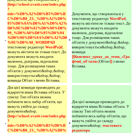
[http://school.xvatit.com/index.php
?
title=%D0%A2%D0%B5%D0%B
Документи, що створюються у
C%D0%B0_23._%D0%A2%D0%
текстовому редакторі
WordPad
,
95%D0%9A%D0%A1%D0%A2%
можуть містити не тільки текст. До
D0%9E%D0%92%D0%98%D0%
документа можуть входити
99_%D0%A0%D0%95%D0%94
малюнок, діаграма, відеокліпи
%D0%90%D0%9A%D0%A2%D0
тощо. Для розміщення таких
-
+
%9E%D0%A0_WORDPAD 
об'єктів у документі&nbsp;&nbsp;
текстовому редакторі
WordPa]d
,
використовується&nbsp;&nbsp;
можуть містити не тільки текст. До
команда
документа можуть входити
[[Конспект_уроку_до_теми_«Гра
малюнок, діаграма, відеокліпи
фічні_об'єкти»|
Об'єкт
]] 
з меню
тощо. Для розміщення таких
Вставка.
об'єктів у документі&nbsp;&nbsp;
використовується&nbsp;&nbsp;
команда Об'єкт з меню Вставка.
Дія цієї команди призводить до
відкриття вікна Вставка об'єкта. У
списку Тип об'єкта можна
побачити весь набір об'єктів, що
Дія цієї команди призводить до
мажуть увійти до складу
відкриття вікна Вставка об'єкта. У
документа&nbsp;
списку Тип об'єкта можна
[
http://school
.
xvatit
.
com/index.php
побачити весь набір об'єктів, що
?
мажуть увійти до складу
-
+
title=%D0%A2%D0%B5%D0%B
документа&nbsp;
текстового 
C%D0%B0_23._%D0%A2%D0%
редактора 