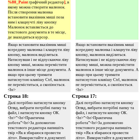
%80_Paint 
графічний редактор
]
, в
якому можна створити малюнок.
Після створення малюнка
встановити вказівник миші поза
ним і клацнучті ліву кнопку
Малюнок вставляється до
текстового документа в те місце,
де знаходиться курсор.
Якщо встановити вказівник миші
Якщо встановити вказівник миші
всередину малюнка і клацнути ліву
всередину малюнка і клацнути ліву
кнопку, малюнок виділиться.
кнопку, малюнок виділиться.
Натиснувши і не відпускаючи ліву
Натиснувши і не відпускаючи ліву
кнопку миші, можна перемістити
кнопку миші, можна перемістити
малюнок в інше місце документа. А
малюнок в інше місце документа. А
якщо при цьому тримати
якщо при цьому тримати
натиснутою клавішу Сtrl, малюнок
натиснутою клавішу Сtrl, малюнок
не переміститься, а скопіюється.
не переміститься, а скопіюється.
<br>
<br>
Строка 18:
Строка 17:
Далі потрібно натиснути кнопку
Далі потрібно натиснути кнопку
Огляд, вибрати потрібні папку та
Огляд, вибрати потрібні папку та
файл, і натиснути кнопку ОК.
файл, і натиснути кнопку ОК.
<br>'''<br>Практична
<br>'''<br>Практична
робота'''<br>За допомогою
робота'''<br>За допомогою
текстового редактора напишіть
текстового редактора напишіть
твір «Як я збираюся провести
твір «Як я збираюся провести
літо». Використайте в документі
літо». Використайте в документі