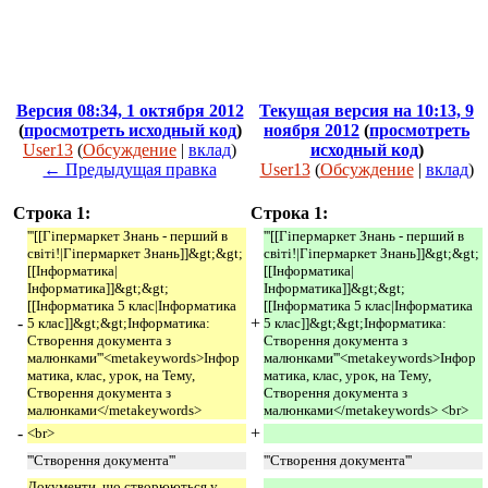
Версия 08:34, 1 октября 2012
Текущая версия на 10:13, 9
(
просмотреть исходный код
)
ноября 2012
(
просмотреть
User13
(
Обсуждение
|
вклад
)
исходный код
)
← Предыдущая правка
User13
(
Обсуждение
|
вклад
)
Строка 1:
Строка 1:
'''[[Гіпермаркет Знань - перший в
'''[[Гіпермаркет Знань - перший в
світі!|Гіпермаркет Знань]]&gt;&gt;
світі!|Гіпермаркет Знань]]&gt;&gt;
[[Інформатика|
[[Інформатика|
Інформатика]]&gt;&gt;
Інформатика]]&gt;&gt;
[[Інформатика 5 клас|Інформатика
[[Інформатика 5 клас|Інформатика
-
+
5 клас]]&gt;&gt;Інформатика:
5 клас]]&gt;&gt;Інформатика:
Створення документа з
Створення документа з
малюнками'''<metakeywords>Інфор
малюнками'''<metakeywords>Інфор
матика, клас, урок, на Тему,
матика, клас, урок, на Тему,
Створення документа з
Створення документа з
малюнками</metakeywords>
малюнками</metakeywords> <br>
-
+
<br>
'''Створення документа'''
'''Створення документа'''
Документи, що створюються у