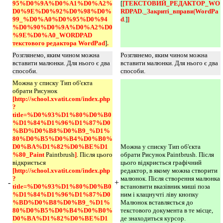
95%D0%9A%D0%A1%D0%A2%
[
[ТЕКСТОВИЙ_РЕДАКТОР_WO
D0%9E%D0%92%D0%98%D0%
RDPAD
.
_Закриті_вправи|WordPa
99_%D0%A0%D0%95%D0%94
d
.]
] 
%D0%90%D0%9A%D0%A2%D0
%9E%D0%A0_WORDPAD 
текстового редактора WordPad
]
. 
Розглянемо, яким чином можна
Розглянемо, яким чином можна
вставити малюнки. Для нього є два
вставити малюнки. Для нього є два
способи.
способи.
Можна у списку Тип об'єкта
обрати Рисунок
[http://school.xvatit.com/index.php
?
title=%D0%93%D1%80%D0%B0
%D1%84%D1%96%D1%87%D0
%BD%D0%B8%D0%B9_%D1%
80%D0%B5%D0%B4%D0%B0%
D0%BA%D1%82%D0%BE%D1
Можна у списку Тип об'єкта
%80_Paint 
Раіntbrush
]
. Після цього
обрати Рисунок Раіntbrush. Після
відкриється
цього відкриється графічний
[http://school.xvatit.com/index.php
редактор, в якому можна створити
?
малюнок. Після створення малюнка
-
+
title=%D0%93%D1%80%D0%B0
встановити вказівник миші поза
%D1%84%D1%96%D1%87%D0
ним і клацнучті ліву кнопку
%BD%D0%B8%D0%B9_%D1%
Малюнок вставляється до
80%D0%B5%D0%B4%D0%B0%
текстового документа в те місце,
D0%BA%D1%82%D0%BE%D1
де знаходиться курсор.