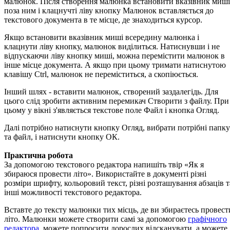
малюнок. Після створення малюнка встановити вказівник миші
поза ним і клацнучті ліву кнопку Малюнок вставляється до
текстового документа в те місце, де знаходиться курсор.
Якщо встановити вказівник миші всередину малюнка і
клацнути ліву кнопку, малюнок виділиться. Натиснувши і не
відпускаючи ліву кнопку миші, можна перемістити малюнок в
інше місце документа. А якщо при цьому тримати натиснутою
клавішу Сtrl, малюнок не переміститься, а скопіюється.
Інший шлях - вставити малюнок, створений заздалегідь. Для
цього слід зробити активним перемикач Створити з файлу. При
цьому у вікні з'являється текстове поле Файл і кнопка Огляд.
Далі потрібно натиснути кнопку Огляд, вибрати потрібні папку
та файл, і натиснути кнопку ОК.
Практична робота
За допомогою текстового редактора напишіть твір «Як я
збираюся провести літо». Використайте в документі різні
розміри шрифту, кольоровий текст, різні розташування абзаців т
інші можливості текстового редактора.
Вставте до тексту малюнки тих місць, де ви збираєтесь провест
літо. Малюнки можете створити самі за допомогою
графічного
редактора
, можете попросити дорослих відсканувати, а можете