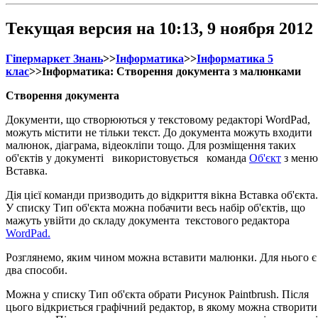
Текущая версия на 10:13, 9 ноября 2012
Гіпермаркет Знань
>>
Інформатика
>>
Інформатика 5
клас
>>Інформатика: Створення документа з малюнками
Створення документа
Документи, що створюються у текстовому редакторі WordPad,
можуть містити не тільки текст. До документа можуть входити
малюнок, діаграма, відеокліпи тощо. Для розміщення таких
об'єктів у документі використовується команда
Об'єкт
з меню
Вставка.
Дія цієї команди призводить до відкриття вікна Вставка об'єкта.
У списку Тип об'єкта можна побачити весь набір об'єктів, що
мажуть увійти до складу документа текстового редактора
WordPad.
Розглянемо, яким чином можна вставити малюнки. Для нього є
два способи.
Можна у списку Тип об'єкта обрати Рисунок Раіntbrush. Після
цього відкриється графічний редактор, в якому можна створити