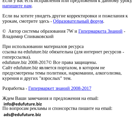
Если у вас есть исправления или предложения к данному уроку
напишите нам
.
Если вы хотите увидеть другие корректировки и пожелания к
урокам, смотрите здесь -
Образовательный форум
.
© Автор системы образования 7W и
Гипермаркета Знаний
-
Владимир Спиваковский
При использовании материалов ресурса
ссылка на edufuture.biz обязательна (для интернет ресурсов -
гиперссылка).
edufuture.biz 2008-2017© Все права защищены.
Сайт edufuture.biz является порталом, в котором не
предусмотрены темы политики, наркомании, алкоголизма,
курения и других "взрослых" тем.
Разработка -
Гипермаркет знаний 2008-2017
Ждем Ваши замечания и предложения на email:
По вопросам рекламы и спонсорства пишите на email: