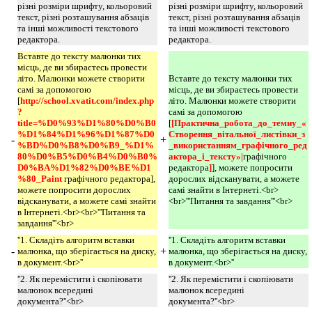
різні розміри шрифту, кольоровий
різні розміри шрифту, кольоровий
текст, різні розташування абзаців
текст, різні розташування абзаців
та інші можливості текстового
та інші можливості текстового
редактора.
редактора.
Вставте до тексту малюнки тих
місць, де ви збираєтесь провести
літо. Малюнки можете створити
Вставте до тексту малюнки тих
самі за допомогою
місць, де ви збираєтесь провести
[
http://school.xvatit.com/index.php
літо. Малюнки можете створити
?
самі за допомогою
title=%D0%93%D1%80%D0%B0
[
[Практична_робота_до_темиу_«
%D1%84%D1%96%D1%87%D0
Створення_вітальної_листівки_з
-
+
%BD%D0%B8%D0%B9_%D1%
_використанням_графічного_ред
80%D0%B5%D0%B4%D0%B0%
актора_і_тексту»|
графічного
D0%BA%D1%82%D0%BE%D1
редактора
]
], можете попросити
%80_Paint 
графічного редактора],
дорослих відсканувати, а можете
можете попросити дорослих
самі знайти в Інтернеті.<br>
відсканувати, а можете самі знайти
<br>'''Питання та завдання'''<br>
в Інтернеті.<br><br>'''Питання та
завдання'''<br>
''1. Складіть алгоритм вставки
''1. Складіть алгоритм вставки
-
+
малюнка, що зберігається на диску,
малюнка, що зберігається на диску,
в документ.<br>''
в документ.<br>''
''2. Як перемістити і скопіювати
''2. Як перемістити і скопіювати
малюнок всередині
малюнок всередині
документа?''<br>
документа?''<br>