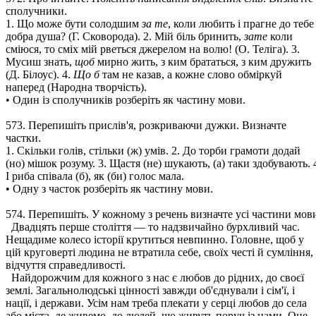
сполучники.
1. Що може бути солодшим
за те
, коли любить і прагне до тебе
добра душа? (Г. Сковорода). 2. Мій біль бринить,
зате
коли
сміюся, то сміх мій рветься джерелом на волю! (О. Теліга). 3.
Мусиш знать,
щоб
мирно жить, з ким брататься, з ким дружить
(Д. Білоус). 4.
Що б
там не казав, а кожне слово обміркуй
наперед (Народна творчість).
• Один із сполучників розберіть як частину мови.
573. Перепишіть прислів'я, розкриваючи дужки. Визначте
частки.
1. Скільки голів, стільки (ж) умів. 2. До торби грамоти додай
(но) мішок розуму. 3. Щастя (не) шукають, (а) таки здобувають. 
І риба співала (б), як (би) голос мала.
• Одну з часток розберіть як частину мови.
574. Перепишіть. У кожному з речень визначте усі частини мов
Двадцять перше століття — то надзвичайно бурхливий час.
Нещадиме колесо історії крутиться невпинно. Головне, щоб у
цій круговерті людина не втратила себе, своїх честі й сумління,
відчуття справедливості.
Найдорожчим для кожного з нас є любов до рідних, до своєї
землі. Загальнолюдські цінності завжди об'єднували і сім'ї, і
нації, і держави. Усім нам треба плекати у серці любов до села
або міста, де живемо, до людей, що живуть поруч із нами. Оце,