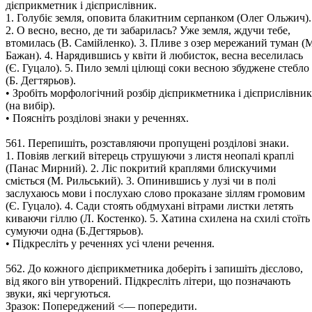
дієприкметник і дієприслівник.
1. Голубіє земля, оповита блакитним серпанком (Олег Ольжич).
2. О весно, весно, де ти забарилась? Уже земля, ждучи тебе,
втомилась (В. Самійленко). 3. Пливе з озер мережаний туман (
Бажан). 4. Нарядившись у квіти й любисток, весна веселилась
(Є. Гуцало). 5. Пило землі цілющі соки весною збуджене стебло
(Б. Дегтярьов).
• Зробіть морфологічний розбір дієприкметника і дієприслівник
(на вибір).
• Поясніть розділові знаки у реченнях.
561. Перепишіть, розставляючи пропущені розділові знаки.
1. Повіяв легкий вітерець струшуючи з листя неопалі краплі
(Панас Мирний). 2. Ліс покритий краплями блискучими
сміється (М. Рильський). 3. Опинившись у лузі чи в полі
заслухаюсь мови і послухаю слово проказане зіллям громовим
(Є. Гуцало). 4. Сади стоять обдмухані вітрами листки летять
киваючи гіллю (Л. Костенко). 5. Хатина схилена на схилі стоїть
сумуючи одна (Б.Дегтярьов).
• Підкресліть у реченнях усі члени речення.
562. До кожного дієприкметника доберіть і запишіть дієслово,
від якого він утворений. Підкресліть літери, що позначають
звуки, які чергуються.
Зразок: Попереджений <— попередити.