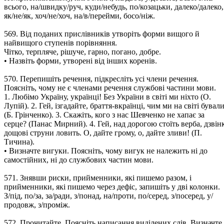
всього, на/швидку/руч, куди/небудь, по/козацьки, далеко/далеко,
як/не/як, хоч/не/хоч, на/в/перейми, босо/ніж.
569. Від поданих прислівників утворіть форми вищого й
найвищого ступенів порівняння.
Чітко, терпляче, рішуче, гарно, погано, добре.
• Назвіть форми, утворені від інших коренів.
570. Перепишіть речення, підкресліть усі члени речення.
Поясніть, чому не є членами речення службові частини мови.
1. Любімо Україну, українці! Без України в світі ми ніхто (О.
Лупій). 2. Гей, ізгадайте, браття-вкраїнці, чим ми на світі бували
(Б. Грінченко). 3. Скажіть, кого з нас Шевченко не хапає за
серце? (Панас Мирний). 4. Гей, над дорогою стоїть верба, дзвін
дощові струни ловить. О, дайте грому, о, дайте зливи! (П.
Тичина).
• Визначте вигуки. Поясніть, чому вигук не належить ні до
самостійних, ні до службових частин мови.
571. Знявши риски, прийменники, які пишемо разом, і
прийменники, які пишемо через дефіс, запишіть у дві колонки.
З/під, по/за, за/ради, з/понад, на/проти, по/серед, з/посеред, у/
продовж, з/проміж.
572. Прочитайте. Поясніть написання виділених слів. Визначте