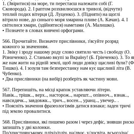
1. (Звіритися) на море, ти перестаєш належати собі (Г.
Сковорода). 2. І раптом розхвилюєшся в тривозі, (відчути)
теплий подих вітерця (Д. Луценко). 3. (Підняти) на щоглі
вітрило нове, до синього моря хмарина пливе (А. Качан). 4. І
світилися хмари, (здійнятися) наметами (А. Малишко).
• Позначте в словах вивчені орфограми.
566. Прочитайте. Визначте прислівники, з'ясуйте розряд
кожного за значенням.
1. Звіку і зроду нашому роду слово святило честь і свободу (О.
Різниченко). 2. Станьмо вкупі за Вкраїну! (Б. Грінченко). 3. То я
же нам жити на рідній землі, щоб люди довіку щасливі були? (Ф
Тишко). 4. І зозуля там безперестанку нам кує щасливії літа (В.
Чубенко).
• Два прислівники (на вибір) розберіть як частину мови.
567. Перепишіть, на місці крапок уставляючи літери.
Навік.., трішк.., верх.., насторож.., нарешт.., опівноч.., взнак..,
навсидячк.., завдовжк.., трич.., восен.., уранц.., увечер.. .
• Поясніть значення фразеологізмів датися взнаки; ладен тричі
під землю провалитися.
568. Прислівники, які пишемо разом і через дефіс, знявши риск
запишіть у дві колонки.
По/християнському, пліч/о/пліч, на/двоє, у/досвіта, всього/на/