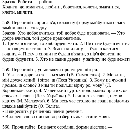
Зразок: Робити — робиш.
Ходити, допомагати, любити, боротися, колоти, змагатися,
клеїти, милити.
558. Перепишіть прислів'я, складену форму майбутнього часу
замінивши на складну.
Зразок: Хто добре вчиться, той добре буде працювати. — Хто
добре вчиться, той добре працюватиме.
1. Тримайся ниви, то хліб будеш мати. 2. Шити не будеш вчитис
— кравцем не станеш. 3. Згаєш хвилину — будеш каятися
годину. 4. Піску в снопи не будеш в'язати, з пір'я фортеці не
будеш будувати. 5. Хто не садив дерева, у затінку не буде лежат
559. Перепишіть, уставляючи пропущені літери.
1. У ж..ття дороги стел..ться мені (В. Симоненко). 2. Мовч..ш,
мій друже ясний, і зітха..ш (Леся Українка). 3. Кому на чужині
промов..ш
слово? З ким ти поділ..ш вірну ро..мову? (Л.
Боровиковський). 4. Маленький гурток подорожніх пр..тих,
не
почуєш..
і слова (Леся Українка). 5. І сипл..ться слова, немов
картеч (М. Малахута). 6. Ми весь час сто..мо на грані невідомих
шляхів майбутніх (О. Теліга).
• Підкресліть у реченнях члени речення.
• Виділені слова письмово розберіть як частини мови.
560. Прочитайте. Визначте особливі форми дієслова —