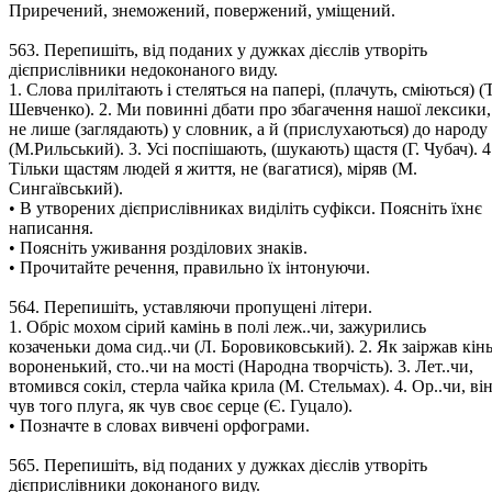
Приречений, знеможений, повержений, уміщений.
563. Перепишіть, від поданих у дужках дієслів утворіть
дієприслівники недоконаного виду.
1. Слова прилітають і стеляться на папері, (плачуть, сміються) (Т
Шевченко). 2. Ми повинні дбати про збагачення нашої лексики,
не лише (заглядають) у словник, а й (прислухаються) до народу
(М.Рильський). 3. Усі поспішають, (шукають) щастя (Г. Чубач). 4
Тільки щастям людей я життя, не (вагатися), міряв (М.
Сингаївський).
• В утворених дієприслівниках виділіть суфікси. Поясніть їхнє
написання.
• Поясніть уживання розділових знаків.
• Прочитайте речення, правильно їх інтонуючи.
564. Перепишіть, уставляючи пропущені літери.
1. Обріс мохом сірий камінь в полі леж..чи, зажурились
козаченьки дома сид..чи (Л. Боровиковський). 2. Як заіржав кін
вороненький, сто..чи на мості (Народна творчість). 3. Лет..чи,
втомився сокіл, стерла чайка крила (М. Стельмах). 4. Ор..чи, ві
чув того плуга, як чув своє серце (Є. Гуцало).
• Позначте в словах вивчені орфограми.
565. Перепишіть, від поданих у дужках дієслів утворіть
дієприслівники доконаного виду.