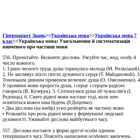
Гіпермаркет Знань
>>
Українська мова
>>
Українська мова 7
клас
>>Українська мова: Узагальнення й систематизація
вивченого про частини мови
556. Прочитайте. Визначте дієслова. З'ясуйте час, вид, особу й
число кожного.
1. І рано чесного труда душа торкнулась молода (М. Рильський)
2. Не заплямує ніхто світло духовного серця (Т. Майдановий). 3
Тоненьким дивним променем величніє душа (О. Омельченко). 4
У промінні мови пророста душа, і серце з серцем радісно
говорить (В. Кучерук). 5. Спіткнулася душа об чужослів'я (І.
Редчиць). 6. Свято рідної мови настане тоді, коли нею
освятиться кожен наш будень (Р.Доценко).
• Два дієслова (на вибір) усно розберіть як частину мови.
• Розкажіть про роль рідної мови у формуванні людської
духовності. Уживайте дієслова майбутнього часу.
557. Дієслова поставте у формі другої особи однини
теперішнього часу. Поясніть написання особових закінчень.