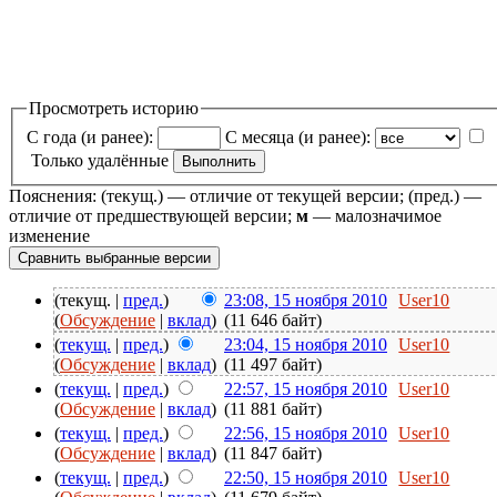
Просмотреть историю
С года (и ранее):
С месяца (и ранее):
Только удалённые
Пояснения: (текущ.) — отличие от текущей версии; (пред.) —
отличие от предшествующей версии;
м
— малозначимое
изменение
(текущ. |
пред.
)
23:08, 15 ноября 2010
User10
(
Обсуждение
|
вклад
)
(11 646 байт)
(
текущ.
|
пред.
)
23:04, 15 ноября 2010
User10
(
Обсуждение
|
вклад
)
(11 497 байт)
(
текущ.
|
пред.
)
22:57, 15 ноября 2010
User10
(
Обсуждение
|
вклад
)
(11 881 байт)
(
текущ.
|
пред.
)
22:56, 15 ноября 2010
User10
(
Обсуждение
|
вклад
)
(11 847 байт)
(
текущ.
|
пред.
)
22:50, 15 ноября 2010
User10