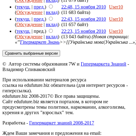
(
Обсуждение
|
вклад
)
(11 679 байт)
(
текущ.
|
пред.
)
22:48, 15 ноября 2010
User10
(
Обсуждение
|
вклад
)
(11 683 байта)
(
текущ.
|
пред.
)
22:43, 15 ноября 2010
User10
(
Обсуждение
|
вклад
)
(11 657 байт)
(
текущ.
| пред.)
22:23, 15 ноября 2010
User10
(
Обсуждение
|
вклад
)
(13 043 байта)
(Новая страница:
«'''
Гіпермаркет Знань
>>[[Українська мова|Українська ...»
© Автор системы образования 7W и
Гипермаркета Знаний
-
Владимир Спиваковский
При использовании материалов ресурса
ссылка на edufuture.biz обязательна (для интернет ресурсов -
гиперссылка).
edufuture.biz 2008-2017© Все права защищены.
Сайт edufuture.biz является порталом, в котором не
предусмотрены темы политики, наркомании, алкоголизма,
курения и других "взрослых" тем.
Разработка -
Гипермаркет знаний 2008-2017
Ждем Ваши замечания и предложения на email: