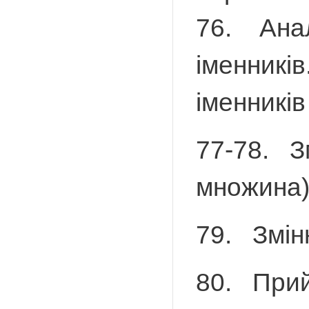
76. Анал
іменникі
іменник
77-78. З
множина
79. Змін
80. Прий