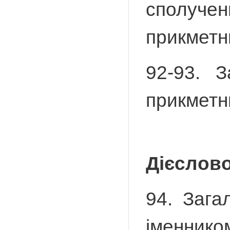
сполучен
прикметн
92-93. З
прикметн
Дієслов
94. Загал
іменником