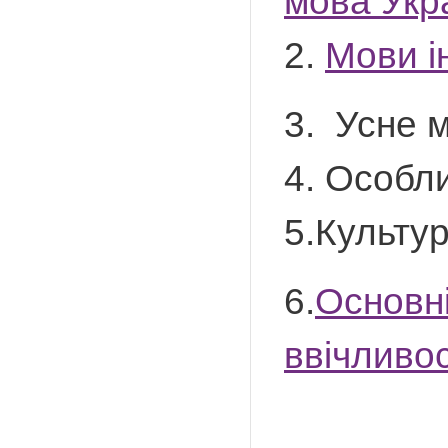
мова Укра
2.
Мови і
3. Усне м
4. Особл
5.Культу
6.
Основні
ввічливос