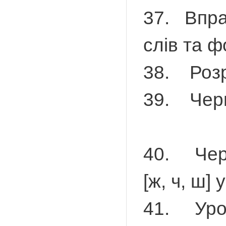
37. Впра
слів та 
38. Розр
39. Чергу
40. Чергув
[ж, ч, ш] 
41. Урок