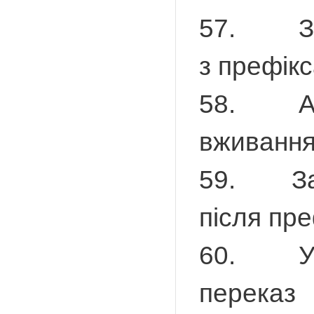
57. Закр
з префік
58. Апос
вживання
59. Зак
після пр
60. Урок
перека