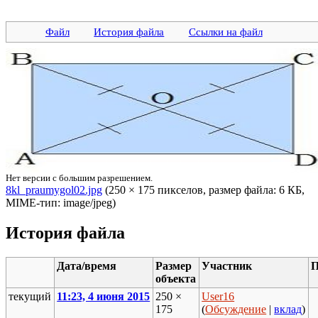
Файл
История файла
Ссылки на файл
Нет версии с большим разрешением.
8kl_praumygol02.jpg
‎ (250 × 175 пикселов, размер файла: 6 КБ,
MIME-тип: image/jpeg)
История файла
Дата/время
Размер
Участник
П
объекта
текущий
11:23, 4 июня 2015
250 ×
User16
175
(
Обсуждение
|
вклад
)