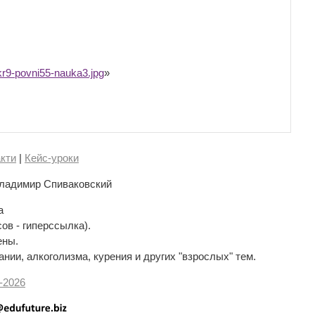
9-povni55-nauka3.jpg
»
кти
|
Кейс-уроки
ладимир Спиваковский
а
сов - гиперссылка).
ены.
нии, алкоголизма, курения и других "взрослых" тем.
-
2026