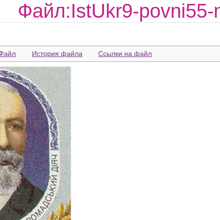
Файл:IstUkr9-povni55-
Файл
История файла
Ссылки на файл