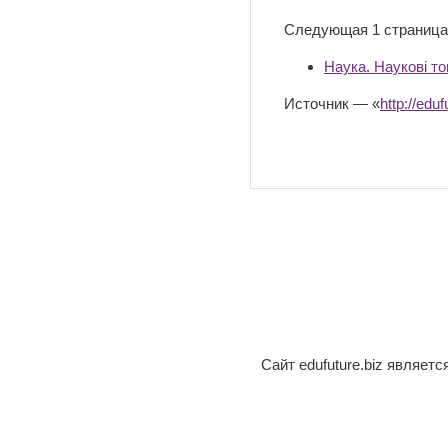
Следующая 1 страница
Наука. Наукові то
Источник — «
http://ed
Сайт edufuture.biz являет