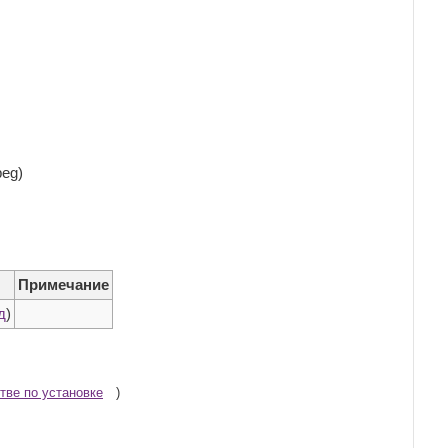
peg)
Примечание
д
)
тве по установке
)