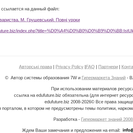
 ссылается на данный файл:
вариства. М. Грушевський. Повні уроки
ufuture.biz/index.php?title=%D0%A4%D0%B0%D0%B9%D0%BB:IstUkr
Авторські права
|
Privacy Policy
|
FAQ
|
Партнери
|
Конта
© Автор системы образования 7W и
Гипермаркета Знаний
- В
При использовании материалов ресурс
ссылка на edufuture.biz обязательна (для интернет ресур
edufuture.biz 2008-
2026© Все права защищ
ся порталом, в котором не предусмотрены темы политики, наркома
Разработка -
Гипермаркет знаний 2008
Ждем Ваши замечания и предложения на email: