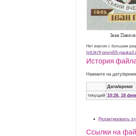
Нет версии с большим ра
IstUkr9-povni55-nauka3.
История файл
Нажмите на дату/время
Дата/время
текущий
10:26, 18 фе
Редактировать э
Ссылки на фа