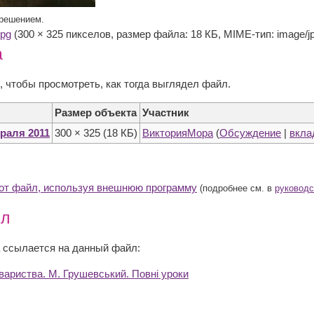
зрешением.
jpg
‎ (300 × 325 пикселов, размер файла: 18 КБ, MIME-тип: image/j
а
, чтобы просмотреть, как тогда выглядел файл.
Размер объекта
Участник
враля 2011
300 × 325
(18 КБ)
ВикторияМора
(
Обсуждение
|
вкла
тот файл, используя внешнюю программу
(подробнее см. в
руководс
йл
 ссылается на данный файл:
вариства. М. Грушевський. Повні уроки