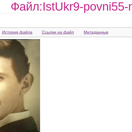
Файл:IstUkr9-povni55-
История файла
Ссылки на файл
Метаданные