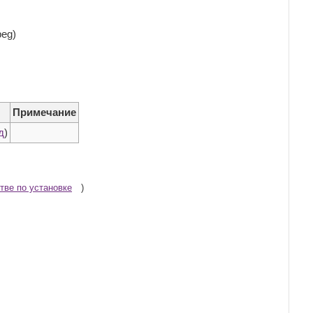
peg)
Примечание
д
)
тве по установке
)