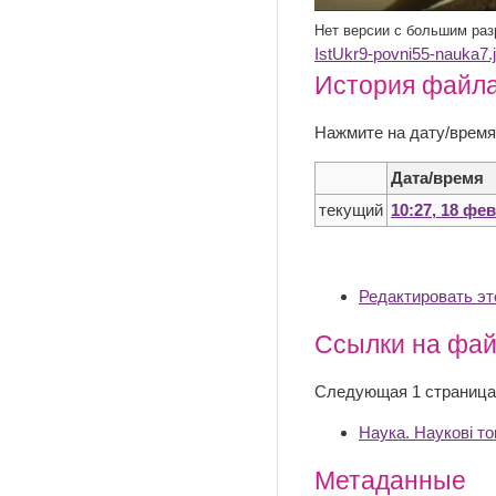
Нет версии с большим ра
IstUkr9-povni55-nauka7.
История файл
Нажмите на дату/время
Дата/время
текущий
10:27, 18 фе
Редактировать э
Ссылки на фа
Следующая 1 страница
Наука. Наукові то
Метаданные