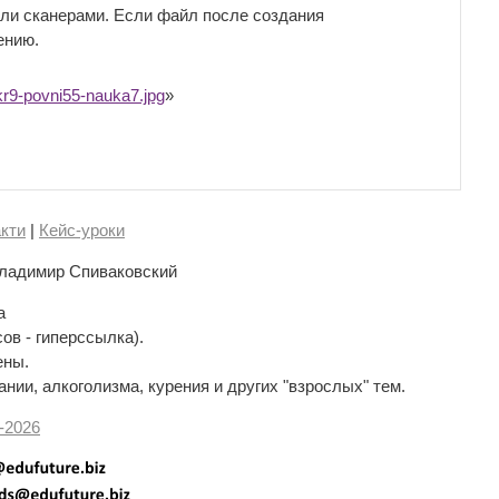
и сканерами. Если файл после создания
ению.
9-povni55-nauka7.jpg
»
кти
|
Кейс-уроки
ладимир Спиваковский
а
сов - гиперссылка).
ены.
нии, алкоголизма, курения и других "взрослых" тем.
-
2026