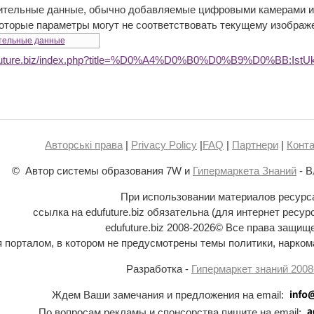
ительные данные, обычно добавляемые цифровыми камерами ил
которые параметры могут не соответствовать текущему изображ
тельные данные
ufuture.biz/index.php?title=%D0%A4%D0%B0%D0%B9%D0%BB:IstUkr
Авторські права
|
Privacy Policy
|
FAQ
|
Партнери
|
Конта
© Автор системы образования 7W и
Гипермаркета Знаний
- В
При использовании материалов ресурс
ссылка на edufuture.biz обязательна (для интернет ресур
edufuture.biz 2008-
2026© Все права защищ
ся порталом, в котором не предусмотрены темы политики, наркома
Разработка -
Гипермаркет знаний 2008
Ждем Ваши замечания и предложения на email:
По вопросам рекламы и спонсорства пишите на email: