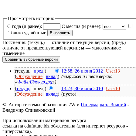
Просмотреть историю
С года (и ранее):
С месяца (и ранее):
Только удалённые
Пояснения: (текущ.) — отличие от текущей версии; (пред.) —
отличие от предшествующей версии;
м
— малозначимое
изменение
(текущ. |
пред.
)
12:58, 26 июня 2012
User13
(
Обсуждение
|
вклад
)
(загружена новая версия
«
Файл:Білокур.jpg
»)
(
текущ.
| пред.)
13:23, 30 июня 2010
User10
(
Обсуждение
|
вклад
)
(пусто)
© Автор системы образования 7W и
Гипермаркета Знаний
-
Владимир Спиваковский
При использовании материалов ресурса
ссылка на edufuture.biz обязательна (для интернет ресурсов -
гиперссылка).