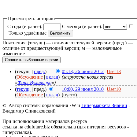
Просмотреть историю
С года (и ранее):
С месяца (и ранее):
Только удалённые
Пояснения: (текущ.) — отличие от текущей версии; (пред.) —
отличие от предшествующей версии;
м
— малозначимое
изменение
(текущ. |
пред.
)
05:13, 26 июня 2012
User13
(
Обсуждение
|
вклад
)
(загружена новая версия
«
Файл:Вулиця.jpg
»)
(
текущ.
| пред.)
10:00, 29 июня 2010
User10
(
Обсуждение
|
вклад
)
(пусто)
© Автор системы образования 7W и
Гипермаркета Знаний
-
Владимир Спиваковский
При использовании материалов ресурса
ссылка на edufuture.biz обязательна (для интернет ресурсов -
гиперссылка).