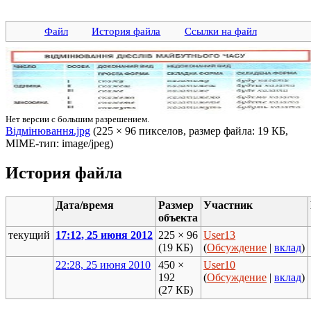
Файл
История файла
Ссылки на файл
Нет версии с большим разрешением.
Відмінювання.jpg
‎ (225 × 96 пикселов, размер файла: 19 КБ,
MIME-тип: image/jpeg)
История файла
Дата/время
Размер
Участник
объекта
текущий
17:12, 25 июня 2012
225 × 96
User13
(19 КБ)
(
Обсуждение
|
вклад
)
22:28, 25 июня 2010
450 ×
User10
192
(
Обсуждение
|
вклад
)
(27 КБ)